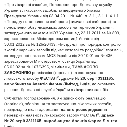
«Про лікарські засоби», Положення про Державну службу
України з лікарських засобів, затвердженого Указом
Президента України від 08.04.2011 № 440, п. 3.1., 3.1.1, 4.1.1
«Порядку встановлення заборони (тимчасової заборони) та
поновлення обігу лікарських засобів на території України»,
затвердженого наказом МОЗ України від 22.11.2011 за № 809,
зареєстрованого Міністерством юстиції України від
30.01.2012 за № 126/20439, «Інструкції про порядок контролю
якості лікарських засобів під час оптової та роздрібної торгівлі»,
затвердженої наказом МОЗ України від 30.10.01 за № 436,
зареєстрованої Міністерством юстиції України від
05.02.02 за № 107/6395, зі змінами,
ТИМЧАСОВО
ЗАБОРОНЯЮ
реалізацію (торгівлю) та застосування
®
лікарського засобу
ФЕСТАЛ
, драже № 20, серії 3311165,
виробництва Авентіс Фарма Лімітед, Індія
, до окремого
рішення Державної служби України з лікарських засобів.
Суб’єктам господарювання, які здійснюють реалізацію
(торгівлю), зберігання та застосування лікарських засобів,
невідкладно після одержання
даного розпорядження
®
перевірити наявність лікарського засобу
ФЕСТАЛ
, драже
№ 20,серії 3311165, виробництва Авентіс Фарма Лімітед,
Індія
.