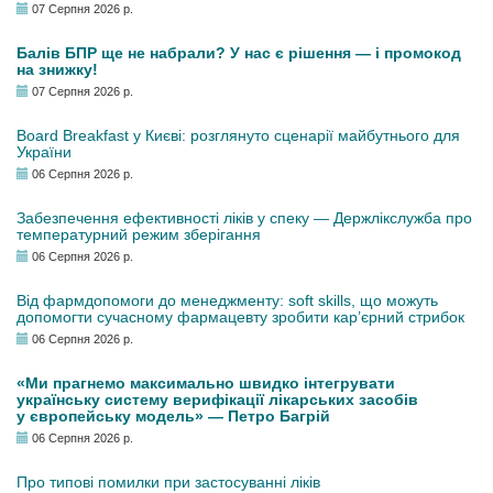
07 Серпня 2026 р.
Балів БПР ще не набрали? У нас є рішення — і промокод
на знижку!
07 Серпня 2026 р.
Board Breakfast у Києві: розглянуто сценарії майбутнього для
України
06 Серпня 2026 р.
Забезпечення ефективності ліків у спеку — Держлікслужба про
температурний режим зберігання
06 Серпня 2026 р.
Від фармдопомоги до менеджменту: soft skills, що можуть
допомогти сучасному фармацевту зробити кар’єрний стрибок
06 Серпня 2026 р.
«Ми прагнемо максимально швидко інтегрувати
українську систему верифікації лікарських засобів
у європейську модель» — Петро Багрій
06 Серпня 2026 р.
Про типові помилки при застосуванні ліків