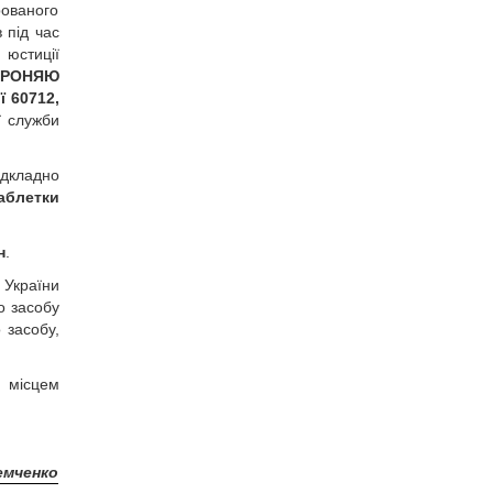
рованого
 під час
 юстиції
ОРОНЯЮ
 60712,
ї служби
ідкладно
аблетки
н
.
 України
о засобу
 засобу,
 місцем
Демченко