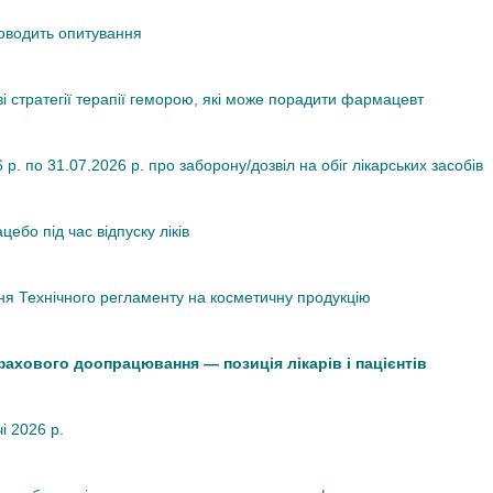
роводить опитування
ві стратегії терапії геморою, які може порадити фармацевт
. по 31.07.2026 р. про заборону/дозвіл на обіг лікарських засобів
ебо під час відпуску ліків
я Технічного регламенту на косметичну продукцію
 фахового доопрацювання — позиція лікарів і пацієнтів
чі 2026 р.