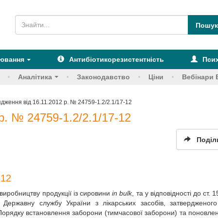
рювання
Антибіотикорезистентність
Псих
Аналітика
Законодавство
Ціни
Вебінари 
дження від 16.11.2012 р. № 24759-1.2/2.1/17-12
р. № 24759-1.2/2.1/17-12
Поділ
-12
по виробництву продукції із сировини
in bulk
, та у відповідності до ст. 
 Державну службу України з лікарських засобів, затвердженог
«Порядку встановлення заборони (тимчасової заборони) та поновлен