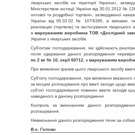
лікарських засобів на території України», затв
Міністерством юстиції України від 30.01.2012 № 126
оптової та роздрібної торгівлі», затвердженої нак
України від 05.02.02 № 107/6395, зі змінами, 
реалізацію (торгівлю) та застосування лікарського 
з маркуванням виробника ТОВ «Дослідний заво
України з лікарських засобів.
Суб’єктам господарювання, які здійснюють реалізац
після одержання даного розпорядження перевірит
по 2 мг № 10, серії 60712, з маркуванням вироб
При виявленні зразків цього лікарського засобу вж
Суб’єкту господарювання, при виявленні вказаного 
за місцем розташування про вжиті заходи щодо вик
суб’єкт господарювання повинен вжити заходів щод
наведеного в даному розпорядженні.
Контроль за виконанням даного розпорядження
розташування.
Невиконання даного розпорядження тягне за собою в
В.о. Голови