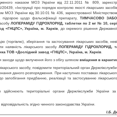
ердженого наказом МОЗ України від 22.11.2011 № 809, зареєст
/20439, «Інструкції про порядок контролю якості лікарських засобів
азом МОЗ України від 30.10.01 № 436, зареєстрованої Міністерством
та підозрою щодо фальсифікації препарату,
ТИМЧАСОВО ЗАБ
засобу
ЛОПЕРАМІДУ ГІДРОХЛОРИД, таблетки по 2 мг № 10, серії
д «ГНЦЛС», Україна, м. Харків
, до окремого рішення Державно
ію (торгівлю), зберігання та застосування лікарських засобів, нев
и наявність лікарського засобу
ЛОПЕРАМІДУ ГІДРОХЛОРИД, т
ника ТОВ «Дослідний завод «ГНЦЛС», Україна, м. Харків
.
ити заходи щодо вилучення його з обігу шляхом
вміщення в каранти
лікарського засобу, повідомити територіальний орган Держлікслужби
онання даного розпорядження. При наступних поставках лікарськог
о запобігання придбанню, реалізації та застосуванню лікарського
 здійснюють територіальні органи Держлікслужби України за
ідповідальність згідно чинного законодавства України.
І.Б. 