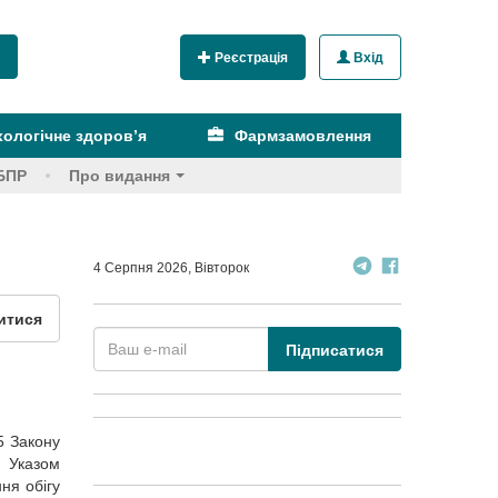
Реєстрація
Вхід
ологічне здоров’я
Фармзамовлення
БПР
Про видання
4 Серпня 2026, Вівторок
итися
Підписатися
15 Закону
о Указом
ня обігу