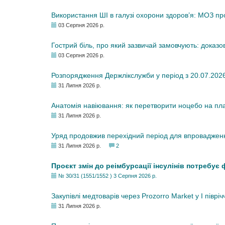
Використання ШІ в галузі охорони здоров’я: МОЗ п
03 Серпня 2026 р.
Гострий біль, про який зазвичай замовчують: доказо
03 Серпня 2026 р.
Розпорядження Держлікслужби у період з 20.07.2026 р
31 Липня 2026 р.
Анатомія навіювання: як перетворити ноцебо на плац
31 Липня 2026 р.
Уряд продовжив перехідний період для впровадженн
31 Липня 2026 р.
2
Проєкт змін до реімбурсації інсулінів потребує
№ 30/31 (1551/1552 ) 3 Серпня 2026 р.
Закупівлі медтоварів через Prozorro Market у I півріч
31 Липня 2026 р.