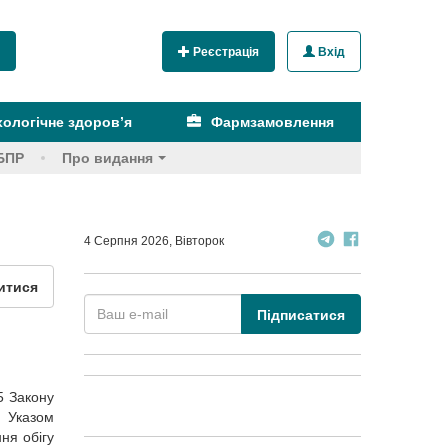
Реєстрація
Вхід
ологічне здоров’я
Фармзамовлення
БПР
Про видання
4 Серпня 2026, Вівторок
итися
Підписатися
15 Закону
о Указом
ня обігу