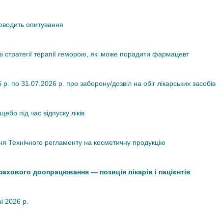
роводить опитування
ві стратегії терапії геморою, які може порадити фармацевт
. по 31.07.2026 р. про заборону/дозвіл на обіг лікарських засобів
ебо під час відпуску ліків
я Технічного регламенту на косметичну продукцію
 фахового доопрацювання — позиція лікарів і пацієнтів
чі 2026 р.