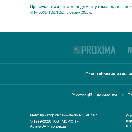
Про сучасні акценти менеджменту гемороїдальної 
№ 30/31 (1551/1552 ) 3 Серпня 2026 р.
Спеціалізоване медичне
Реєстраційні документи
По
Ідентифікатор онлайн-медіа R40-01587
Опл
сер
© 1999-2026
ТОВ «МОРІОН»
кар
AptekaUA@morion.ua