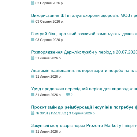
03 Серпня 2026 р.
Використання ШІ в галузі охорони здоров’я: МОЗ п
03 Серпня 2026 р.
Гострий біль, про який зазвичай замовчують: доказо
03 Серпня 2026 р.
Розпорядження Держлікслужби у період з 20.07.2026 р
31 Липня 2026 р.
Анатомія навіювання: як перетворити ноцебо на плац
31 Липня 2026 р.
Уряд продовжив перехідний період для впровадженн
31 Липня 2026 р.
2
Проєкт змін до реімбурсації інсулінів потребує
№ 30/31 (1551/1552 ) 3 Серпня 2026 р.
Закупівлі медтоварів через Prozorro Market у I півріч
31 Липня 2026 р.