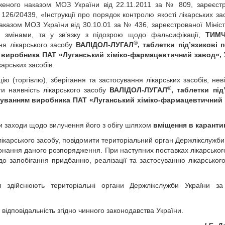
рдженого наказом МОЗ України від 22.11.2011 за № 809, зареєст
126/20439, «Інструкції про порядок контролю якості лікарських зас
 наказом МОЗ України від 30.10.01 за № 436, зареєстрованої Мініс
і змінами, та у зв’язку з підозрою щодо фальсифікації,
ТИМ
®
ня лікарського засобу
ВАЛІДОЛ-ЛУГАЛ
, таблетки під’язикові 
м виробника ПАТ «Луганський хіміко-фармацевтичний завод», 
арських засобів.
ію (торгівлю), зберігання та застосування лікарських засобів, нев
®
и наявність лікарського засобу
ВАЛІДОЛ-ЛУГАЛ
, таблетки під
аркуванням виробника ПАТ «Луганський хіміко-фармацевтичний
ити заходи щодо вилучення його з обігу шляхом
вміщення в каранти
лікарського засобу, повідомити територіальний орган Держлікслужби
онання даного розпорядження. При наступних поставках лікарськог
о запобігання придбанню, реалізації та застосуванню лікарського
 здійснюють територіальні органи Держлікслужби України за
ідповідальність згідно чинного законодавства України.