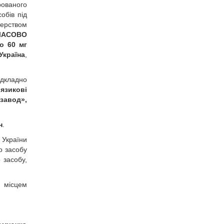
рованого
обів під
терством
ЧАСОВО
по 60 мг
Україна
,
ідкладно
’язикові
 завод»,
н
.
 України
о засобу
 засобу,
 місцем