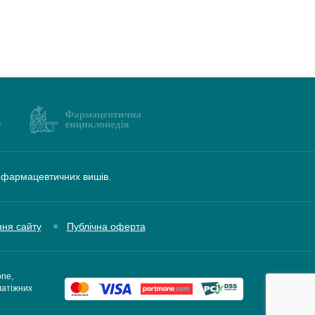
а фармацевтичних вишів.
ння сайту
Публічна оферта
one,
латіжних