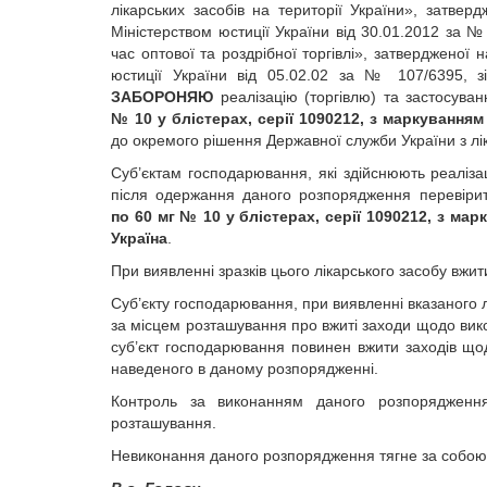
лікарських засобів на території України», затве
Міністерством юстиції України від 30.01.2012 за № 
час оптової та роздрібної торгівлі», затвердженої
юстиції України від 05.02.02 за № 107/6395, з
ЗАБОРОНЯЮ
реалізацію (торгівлю) та застосуван
№ 10 у блістерах, серії 1090212, з маркування
до окремого рішення Державної служби України з лік
Суб’єктам господарювання, які здійснюють реалізац
після одержання даного розпорядження перевірит
по 60 мг № 10 у блістерах, серії 1090212, з м
Україна
.
При виявленні зразків цього лікарського засобу вж
Суб’єкту господарювання, при виявленні вказаного 
за місцем розташування про вжиті заходи щодо вик
суб’єкт господарювання повинен вжити заходів щод
наведеного в даному розпорядженні.
Контроль за виконанням даного розпорядження
розташування.
Невиконання даного розпорядження тягне за собою в