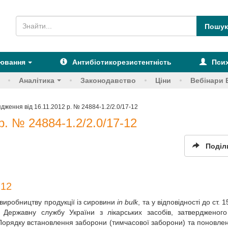
рювання
Антибіотикорезистентність
Псих
Аналітика
Законодавство
Ціни
Вебінари 
дження від 16.11.2012 р. № 24884-1.2/2.0/17-12
р. № 24884-1.2/2.0/17-12
Поділ
-12
по виробництву продукції із сировини
in bulk
, та у відповідності до ст. 
 Державну службу України з лікарських засобів, затвердженог
«Порядку встановлення заборони (тимчасової заборони) та поновлен