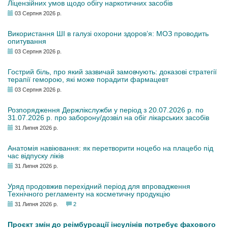
Ліцензійних умов щодо обігу наркотичних засобів
03 Серпня 2026 р.
Використання ШІ в галузі охорони здоров’я: МОЗ проводить
опитування
03 Серпня 2026 р.
Гострий біль, про який зазвичай замовчують: доказові стратегії
терапії геморою, які може порадити фармацевт
03 Серпня 2026 р.
Розпорядження Держлікслужби у період з 20.07.2026 р. по
31.07.2026 р. про заборону/дозвіл на обіг лікарських засобів
31 Липня 2026 р.
Анатомія навіювання: як перетворити ноцебо на плацебо під
час відпуску ліків
31 Липня 2026 р.
Уряд продовжив перехідний період для впровадження
Технічного регламенту на косметичну продукцію
31 Липня 2026 р.
2
Проєкт змін до реімбурсації інсулінів потребує фахового