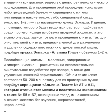
в кишечник контрастных веществ с целью рентгенологического
исследования. Для проведения этой процедуры используют
либо грушевидный баллон — спринцовка с мягким
или твердым наконечником, либо специальный сосуд
емкостью 1–2 л — так называемую кружку Эсмарха. Изделие,
с помощью которого будет вводиться раствор, подбирается
среди прочего, исходя из объема вводимой жидкости, а это,
в свою очередь, зависит от цели проведения клизмы. Так, для
очистительной клизмы, предназначенной для разжижения
и удаления содержимого нижних отделов толстой кишки,
подойдет
кружка Эсмарха «Альпина Пласт»
объемом 1–2 л.
Послабляющие клизмы — масляные, глицериновые
и гипертонические — рассчитаны на вспомогательное
очистительное воздействие при запоре, а также для
улучшения кишечной перистальтики. Объем таких клизм
составляет 50–200 мл, потому для их проведения лучше
подойдут
спринцовки «Альпина Пласт» № А7 и А11,
которые отличаются мягким и пластичным наконечником,
а также № Б5 и Б7
, оснащенные твердым наконечником
высокого качества без заусениц, шероховатостей,
неровностей.