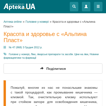
Меню
Меню
»
»
Аптека online
Головне у номері
Красота и здоровье с «Альпина
Пласт»
Красота и здоровье с «Альпина
Пласт»
№ 47 (868) 3 Грудня 2012 р.
Головне у номері
,
Ліки, лікарські препарати та засоби. Ціни на ліки
,
Новини
фармацевтики та фармації
Поділитися
Пожалуй, многие из нас не понаслышке знакомы
с такой процедурой, как промывание кишечника —
клизмой. Так, очистительную клизму используют
при стойком запоре для освобождения кишечника,