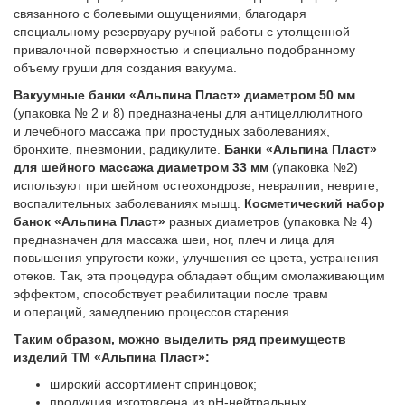
связанного с болевыми ощущениями, благодаря
специальному резервуару ручной работы с утолщенной
привалочной поверхностью и специально подобранному
объему груши для создания вакуума.
Вакуумные банки «Альпина Пласт» диаметром 50 мм
(упаковка № 2 и 8) предназначены для антицеллюлитного
и лечебного массажа при простудных заболеваниях,
бронхите, пневмонии, радикулите.
Банки «Альпина Пласт»
для шейного массажа диаметром 33 мм
(упаковка №2)
используют при шейном остеохондрозе, невралгии, неврите,
воспалительных заболеваниях мышц.
Косметический набор
банок «Альпина Пласт»
разных диаметров (упаковка № 4)
предназначен для массажа шеи, ног, плеч и лица для
повышения упругости кожи, улучшения ее цвета, устранения
отеков. Так, эта процедура обладает общим омолаживающим
эффектом, способствует реабилитации после травм
и операций, замедлению процессов старения.
Таким образом, можно выделить ряд пре­имуществ
изделий ТМ «Альпина Пласт»:
широкий ассортимент спринцовок;
продукция изготовлена из рН-нейтральных,