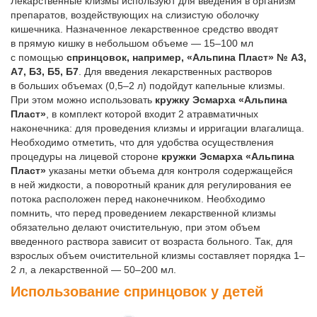
Лекарственные клизмы используют для введения в организм
препаратов, воздействующих на слизистую оболочку
кишечника. Назначенное лекарственное средство вводят
в прямую кишку в небольшом объеме — 15–100 мл
с помощью
спринцовок, например, «Альпина Пласт» № А3,
А7, Б3, Б5, Б7
. Для введения лекарственных растворов
в больших объемах (0,5–2 л) подойдут капельные клизмы.
При этом можно использовать
кружку Эсмарха «Альпина
Пласт»
, в комплект которой входит 2 атравматичных
наконечника: для проведения клизмы и ирригации влагалища.
Необходимо отметить, что для удобства осуществления
процедуры на лицевой стороне
кружки Эсмарха «Альпина
Пласт»
указаны метки объема для контроля содержащейся
в ней жидкости, а поворотный краник для регулирования ее
потока расположен перед наконечником. Необходимо
помнить, что перед проведением лекарственной клизмы
обязательно делают очистительную, при этом объем
введенного раствора зависит от возраста больного. Так, для
взрослых объем очистительной клизмы составляет порядка 1–
2 л, а лекарственной — 50–200 мл.
Использование спринцовок у детей