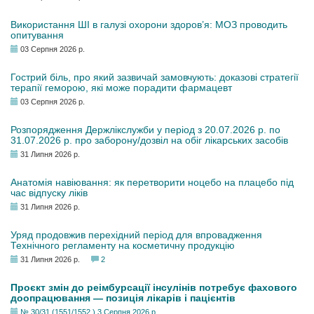
Використання ШІ в галузі охорони здоров’я: МОЗ проводить
опитування
03 Серпня 2026 р.
Гострий біль, про який зазвичай замовчують: доказові стратегії
терапії геморою, які може порадити фармацевт
03 Серпня 2026 р.
Розпорядження Держлікслужби у період з 20.07.2026 р. по
31.07.2026 р. про заборону/дозвіл на обіг лікарських засобів
31 Липня 2026 р.
Анатомія навіювання: як перетворити ноцебо на плацебо під
час відпуску ліків
31 Липня 2026 р.
Уряд продовжив перехідний період для впровадження
Технічного регламенту на косметичну продукцію
31 Липня 2026 р.
2
Проєкт змін до реімбурсації інсулінів потребує фахового
доопрацювання — позиція лікарів і пацієнтів
№ 30/31 (1551/1552 ) 3 Серпня 2026 р.