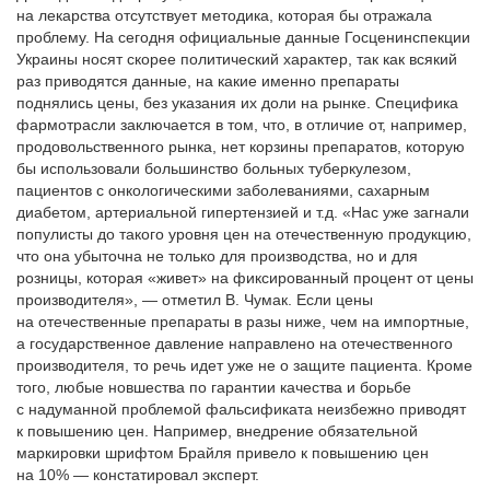
на лекарства отсутствует методика, которая бы отражала
проблему. На сегодня официальные данные Госценинспекции
Украины носят скорее политический характер, так как всякий
раз приводятся данные, на какие именно препараты
поднялись цены, без указания их доли на рынке. Специфика
фармотрасли заключается в том, что, в отличие от, например,
продовольственного рынка, нет корзины препаратов, которую
бы использовали большинство больных туберкулезом,
пациентов с онкологическими заболеваниями, сахарным
диабетом, артериальной гипертензией и т.д. «Нас уже загнали
популисты до такого уровня цен на оте­чественную продукцию,
что она убыточна не только для производства, но и для
розницы, которая «живет» на фиксированный процент от цены
производителя», — отметил В. Чумак. Если цены
на отечественные препараты в разы ниже, чем на импортные,
а государственное давление направлено на отечественного
производителя, то речь идет уже не о защите пациента. Кроме
того, любые новшества по гарантии качества и борьбе
с надуманной проблемой фальсификата неизбежно приводят
к повышению цен. Например, внедрение обязательной
маркировки шрифтом Брайля привело к повышению цен
на 10% — констатировал эксперт.