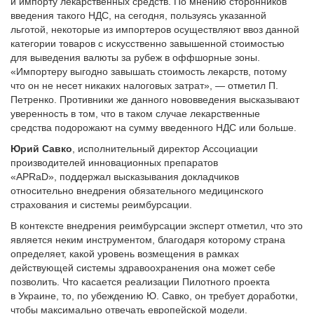
и импорту лекарственных средств. По мнению сторонников
введения такого НДС, на сегодня, пользуясь указанной
льготой, некоторые из импортеров осуществляют ввоз данной
категории товаров с искусственно завышенной стоимостью
для выведения валюты за рубеж в оффшорные зоны.
«Импортеру выгодно завышать стоимость лекарств, потому
что он не несет никаких налоговых затрат», — отметил П.
Петренко. Противники же данного нововведения высказывают
уверенность в том, что в таком случае лекарственные
средства подорожают на сумму введенного НДС или больше.
Юрий Савко
, исполнительный директор Ассоциации
производителей инновационных препаратов
«APRаD», поддержал высказывания докладчиков
относительно внедрения обязательного медицинского
страхования и системы реимбурсации.
В контексте внедрения реимбурсации эксперт отметил, что это
является неким инструментом, благодаря которому страна
определяет, какой уровень возмещения в рамках
действующей системы здравоохранения она может себе
позволить. Что касается реализации Пилотного проекта
в Украине, то, по убеждению Ю. Савко, он требует доработки,
чтобы максимально отвечать европейской модели.