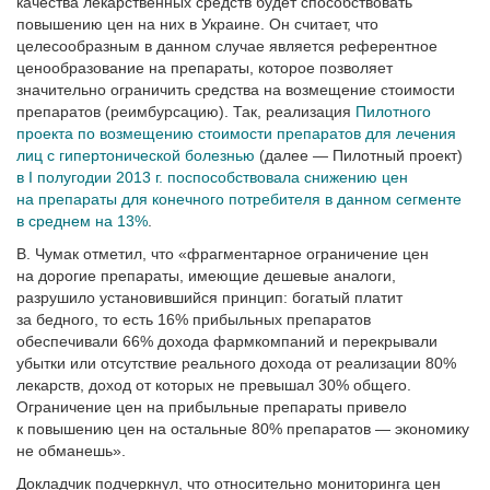
качества лекарственных средств будет способствовать
повышению цен на них в Украине. Он считает, что
целесообразным в данном случае является референтное
ценообразование на препараты, которое позволяет
значительно ограничить средства на возмещение стоимости
препаратов (реимбурсацию). Так, реализация
Пилотного
проекта по возмещению стоимости препаратов для лечения
лиц с гипертонической болезнью
(далее — Пилотный проект)
в I полугодии 2013 г. поспособствовала снижению цен
на препараты для конечного потребителя в данном сегменте
в среднем на 13%
.
В. Чумак отметил, что «фрагментарное ограничение цен
на дорогие препараты, имеющие дешевые аналоги,
разрушило установившийся принцип: богатый платит
за бедного, то есть 16% прибыльных препаратов
обеспечивали 66% дохода фармкомпаний и перекрывали
убытки или отсутствие реального дохода от реализации 80%
лекарств, доход от которых не превышал 30% общего.
Ограничение цен на прибыльные препараты привело
к повышению цен на остальные 80% препаратов — экономику
не обманешь».
Докладчик подчеркнул, что относительно мониторинга цен