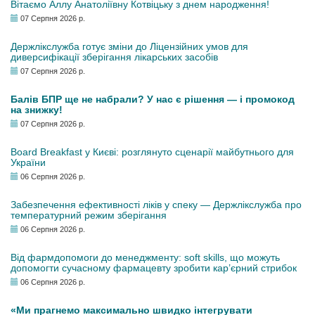
Вітаємо Аллу Анатоліївну Котвіцьку з днем народження!
07 Серпня 2026 р.
Держлікслужба готує зміни до Ліцензійних умов для
диверсифікації зберігання лікарських засобів
07 Серпня 2026 р.
Балів БПР ще не набрали? У нас є рішення — і промокод
на знижку!
07 Серпня 2026 р.
Board Breakfast у Києві: розглянуто сценарії майбутнього для
України
06 Серпня 2026 р.
Забезпечення ефективності ліків у спеку — Держлікслужба про
температурний режим зберігання
06 Серпня 2026 р.
Від фармдопомоги до менеджменту: soft skills, що можуть
допомогти сучасному фармацевту зробити кар’єрний стрибок
06 Серпня 2026 р.
«Ми прагнемо максимально швидко інтегрувати