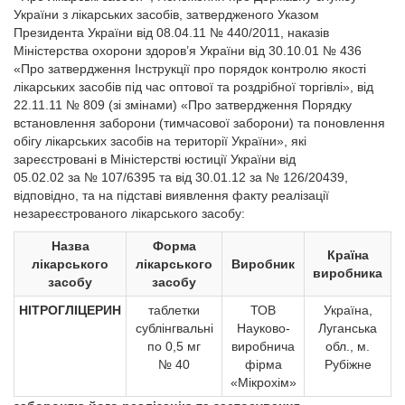
України з лікарських засобів, затвердженого Указом
Президента України від 08.04.11 № 440/2011, наказів
Міністерства охорони здоров’я України від 30.10.01 № 436
«Про затвердження Інструкції про порядок контролю якості
лікарських засобів під час оптової та роздрібної торгівлі», від
22.11.11 № 809 (зі змінами) «Про затвердження Порядку
встановлення заборони (тимчасової заборони) та поновлення
обігу лікарських засобів на території України», які
зареєстровані в Міністерстві юстиції України від
05.02.02 за № 107/6395 та від 30.01.12 за № 126/20439,
відповідно, та на підставі виявлення факту реалізації
незареєстрованого лікарського засобу:
Назва
Форма
Країна
лікарського
лікарського
Виробник
виробника
засобу
засобу
НІТРОГЛІЦЕРИН
таблетки
ТОВ
Україна,
сублінгвальні
Науково-
Луганська
по 0,5 мг
виробнича
обл., м.
№ 40
фірма
Рубіжне
«Мікрохім»