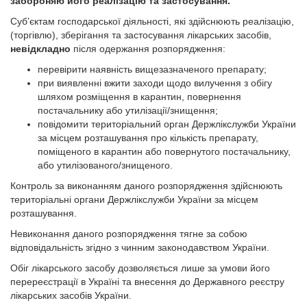
забороняю його реалізацію та застосування.
Суб’єктам господарської діяльності, які здійснюють реалізацію,
(торгівлю), зберігання та застосування лікарських засобів,
невідкладно
після одержання розпорядження:
перевірити наявність вищезазначеного препарату;
при виявленні вжити заходи щодо вилучення з обігу
шляхом розміщення в карантин, повернення
постачальнику або утилізації/знищення;
повідомити територіальний орган Держлікслужби України
за місцем розташування про кількість препарату,
поміщеного в карантин або повернутого постачальнику,
або утилізованого/знищеного.
Контроль за виконанням даного розпорядження здійснюють
територіальні органи Держлікслужби України за місцем
розташування.
Невиконання даного розпорядження тягне за собою
відповідальність згідно з чинним законодавством України.
Обіг лікарського засобу дозволяється лише за умови його
перереєстрації в Україні та внесення до Державного реєстру
лікарських засобів України.