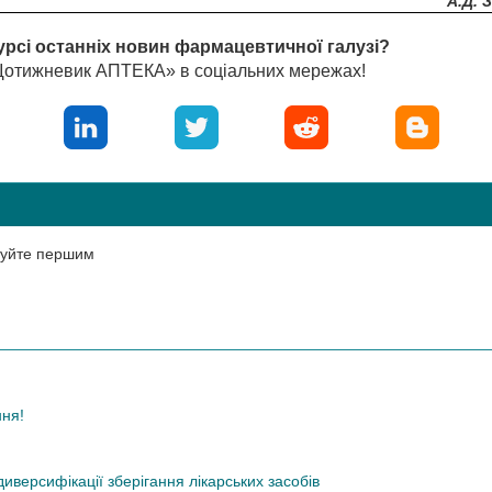
А.Д. 
урсі останніх новин фармацевтичної галузі?
«Щотижневик АПТЕКА» в соціальних мережах!
нтуйте першим
ння!
иверсифікації зберігання лікарських засобів