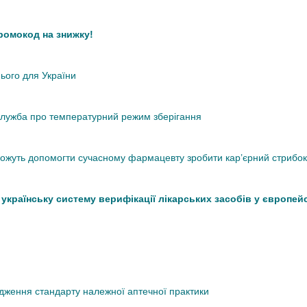
промокод на знижку!
нього для України
кслужба про температурний режим зберігання
 можуть допомогти сучасному фармацевту зробити кар’єрний стрибок
країнську систему верифікації лікарських засобів у європей
дження стандарту належної аптечної практики