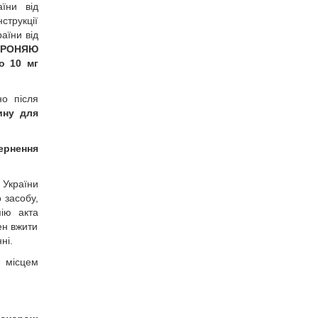
їни від
струкції
аїни від
ОРОНЯЮ
о 10 мг
но після
ину для
ернення
 України
 засобу,
пію акта
ен вжити
ні.
 місцем