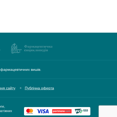
а фармацевтичних вишів.
ння сайту
Публічна оферта
one,
латіжних