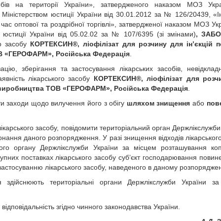
обів на території України», затвердженого наказом МОЗ Укра
 Міністерством юстиції України від 30.01.2012 за № 126/20439, «Ін
 час оптової та роздрібної торгівлі», затвердженої наказом МОЗ Укр
 юстиції України від 05.02.02 за № 107/6395 (зі змінами)
, ЗАБ
го засобу
КОРТЕКСИН®, ліофілізат для розчину для ін’єкцій п
ОВ «ГЕРОФАРМ», Російська Федерація
.
ацію, зберігання та застосування лікарських засобів, невідклад
явність лікарського засобу
КОРТЕКСИН®, ліофілізат для розч
12, виробництва ТОВ «ГЕРОФАРМ», Російська Федерація
.
ити заходи щодо вилучення його з обігу
шляхом знищення
або
пов
лікарського засобу, повідомити територіальний орган Держлікслужби
нання даного розпорядження. У разі знищення відходів лікарського
ого органу Держлікслужби України за місцем розташування ко
тупних поставках лікарського засобу суб’єкт господарювання повин
 застосуванню лікарського засобу, наведеного в даному розпоряджен
 здійснюють територіальні органи Держлікслужби України за
ідповідальність згідно чинного законодавства України.