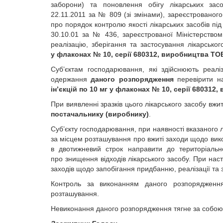
заборони) та поновлення обігу лікарських зас
22.11.2011 за № 809 (зі змінами), зареєстрованого
про порядок контролю якості лікарських засобів під
30.10.01 за № 436, зареєстрованої Міністерством
реалізацію, зберігання та застосування лікарсько
у флаконах № 10, серії 680312, виробництва Т
Суб’єктам господарювання, які здійснюють реаліз
одержання
даного розпорядження
перевірити на
ін’єкцій по 10 мг у флаконах № 10, серії 6803
При виявленні зразків цього лікарського засобу вж
постачальнику (виробнику)
.
Суб’єкту господарювання, при наявності вказаного 
за місцем розташування про вжиті заходи щодо вико
в двотижневий строк направити до територіальн
про знищення відходів лікарського засобу. При нас
заходів щодо запобігання придбанню, реалізації та
Контроль за виконанням даного розпорядження
розташування.
Невиконання даного розпорядження тягне за собою в