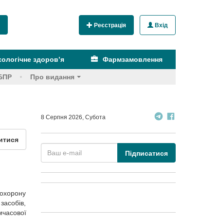
Реєстрація
Вхід
ологічне здоров’я
Фармзамовлення
БПР
Про видання
8 Серпня 2026, Субота
итися
Підписатися
 охорону
засобів,
мчасової