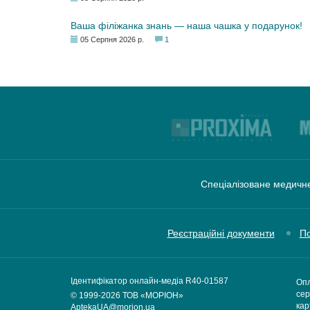
Ваша філіжанка знань — наша чашка у подарунок!
05 Серпня 2026 р.
1
Спеціалізоване медичне
Реєстраційні документи
По
Ідентифікатор онлайн-медіа R40-01587
Опл
сер
© 1999-2026
ТОВ «МОРІОН»
кар
AptekaUA@morion.ua