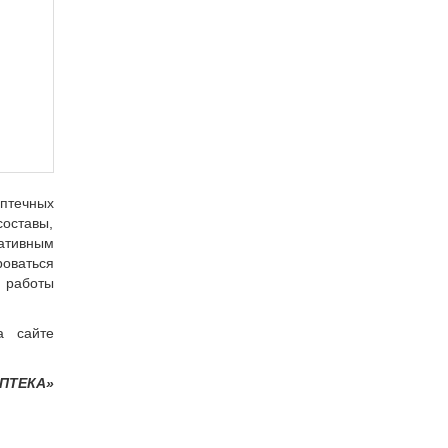
аптечных
составы,
мативным
оваться
я работы
а сайте
АПТЕКА»