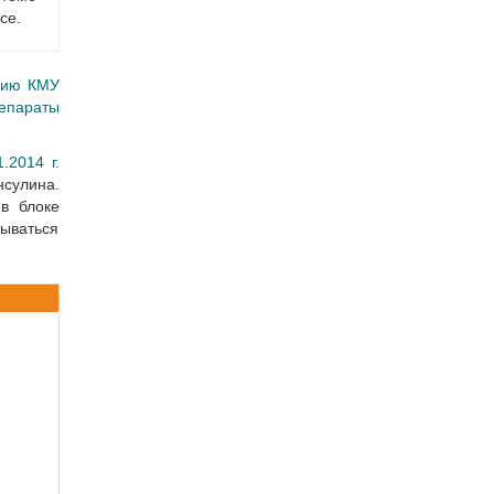
се.
нию КМУ
репараты
.2014 г.
нсулина.
в блоке
тываться