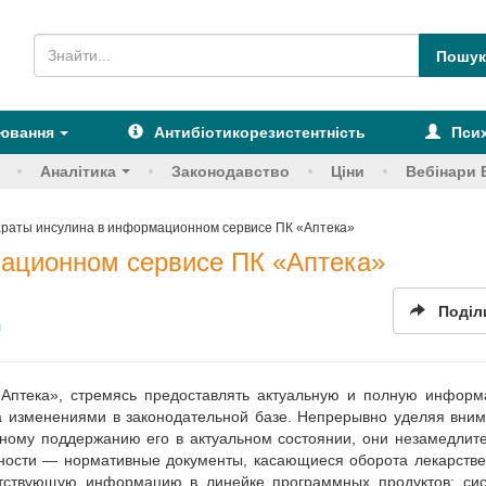
рювання
Антибіотикорезистентність
Псих
Аналітика
Законодавство
Ціни
Вебінари 
раты инсулина в информационном сервисе ПК «Аптека»
ационном сервисе ПК «Аптека»
Поділ
я
«Аптека», стремясь предоставлять актуальную и полную инфор
а изменениями в законодательной базе. Непрерывно уделяя вни
ному поддержанию его в актуальном состоянии, они незамедлит
тности — нормативные документы, касающиеся оборота лекарств
тствующую информацию в линейке программных продуктов: си