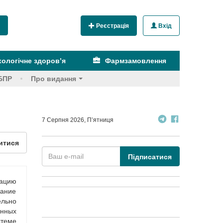
Реєстрація
Вхід
ологічне здоров’я
Фармзамовлення
БПР
Про видання
7 Серпня 2026, П’ятниця
итися
Підписатися
мацию
мание
ельно
енных
стеме