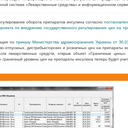
нной системе «Лекарственные средства» и информационном серви
 регулирование оборота препаратов инсулина согласно
постановле
 проекта по внедрению государственного регулирования цен на п
мация по
приказу Министерства здравоохранения Украины от 30.01
во-отпускных, дистрибьюторских и розничных цен на препараты и
исок лекарственных средств, открыв объект «Граничные цены» 
» граничный уровень цен на препараты инсулина теперь будет учи