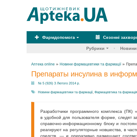
Фармдопомога
Сезонні захво
Рубрики
Новини
»
»
Аптека online
Новини фармацевтики та фармації
Препа
Препараты инсулина в информ
№ 5 (926) 3 Лютого 2014 р.
Новини фармацевтики та фармації
,
Фармацевтика та фармаці
Разработчики программного комплекса (ПК) 
в удобной для пользователя форме, следят з
справочно-информационному блоку и постоян
реагируют на регуляторные новшества, в час
средств, — и оперативно размещают соотве