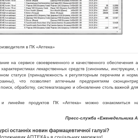
оизводителя в ПК «Аптека»
ание на сервисе своевременного и качественного обеспечения 
арактеристиках лекарственных средств (синонимы, инструкции, 
орном статусе (принадлежность к регуляторным перечням и нор
раины), что позволяет аптечным предприятиям сконцентрир
 поиск, обработку, систематизацию и обновление столь важной дл
и линейке продуктов ПК «Аптека» можно ознакомиться н
Пресс-служба «Еженедельника 
урсі останніх новин фармацевтичної галузі?
«Щотижневик АПТЕКА» в соціальних мережах!