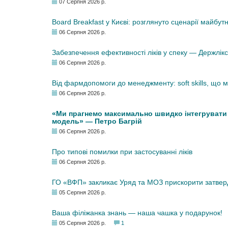
07 Серпня 2026 р.
Board Breakfast у Києві: розглянуто сценарії майбут
06 Серпня 2026 р.
Забезпечення ефективності ліків у спеку — Держлі
06 Серпня 2026 р.
Від фармдопомоги до менеджменту: soft skills, що
06 Серпня 2026 р.
«Ми прагнемо максимально швидко інтегрувати у
модель» — Петро Багрій
06 Серпня 2026 р.
Про типові помилки при застосуванні ліків
06 Серпня 2026 р.
ГО «ВФП» закликає Уряд та МОЗ прискорити затвер
05 Серпня 2026 р.
Ваша філіжанка знань — наша чашка у подарунок!
05 Серпня 2026 р.
1