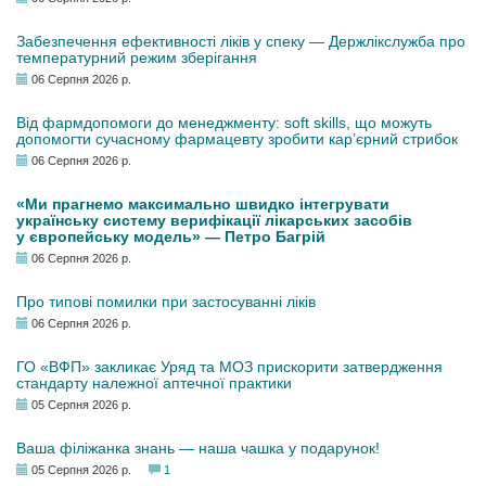
Забезпечення ефективності ліків у спеку — Держлікслужба про
температурний режим зберігання
06 Серпня 2026 р.
Від фармдопомоги до менеджменту: soft skills, що можуть
допомогти сучасному фармацевту зробити кар’єрний стрибок
06 Серпня 2026 р.
«Ми прагнемо максимально швидко інтегрувати
українську систему верифікації лікарських засобів
у європейську модель» — Петро Багрій
06 Серпня 2026 р.
Про типові помилки при застосуванні ліків
06 Серпня 2026 р.
ГО «ВФП» закликає Уряд та МОЗ прискорити затвердження
стандарту належної аптечної практики
05 Серпня 2026 р.
Ваша філіжанка знань — наша чашка у подарунок!
05 Серпня 2026 р.
1