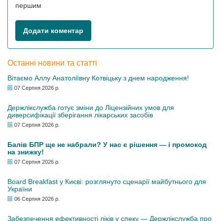
першим
Додати коментар
Останні новини та статті
Вітаємо Аллу Анатоліївну Котвіцьку з днем народження!
07 Серпня 2026 р.
Держлікслужба готує зміни до Ліцензійних умов для
диверсифікації зберігання лікарських засобів
07 Серпня 2026 р.
Балів БПР ще не набрали? У нас є рішення — і промокод
на знижку!
07 Серпня 2026 р.
Board Breakfast у Києві: розглянуто сценарії майбутнього для
України
06 Серпня 2026 р.
Забезпечення ефективності ліків у спеку — Держлікслужба про