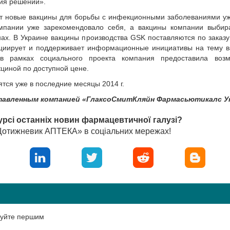
тия решений».
т новые вакцины для борьбы с инфекционными заболеваниями у
компании уже зарекомендовало себя, а вакцины компании выбир
нах. В Украине вакцины производства GSK поставляются по заказ
нициирует и поддерживает информационные инициативы на тему 
 в рамках социального проекта компания предоставила возм
циной по доступной цене.
тся уже в последние месяцы 2014 г.
тавленным компанией «ГлаксоСмитКляйн Фармасьютикалс У
урсі останніх новин фармацевтичної галузі?
«Щотижневик АПТЕКА» в соціальних мережах!
нтуйте першим