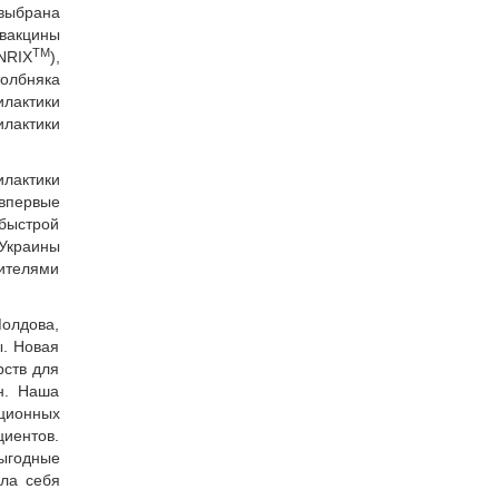
выбрана
вакцины
TM
NRIX
),
олбняка
илактики
лактики
лактики
 впервые
 быстрой
Украины
дителями
Молдова,
ы. Новая
рств для
н. Наша
ционных
циентов.
выгодные
ла себя