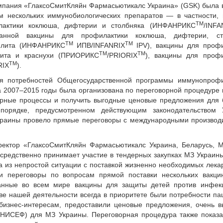
мпания «ГлаксоСмитКляйн Фармасьютикалс Украина» (GSK) была 
м нескольких иммунобиологических препаратов — в частности, 
ТМ
лактики коклюша, дифтерии и столбняка (ИНФАНРИКС
/INFA
ванной вакцины для профилактики коклюша, дифтерии, ст
ТМ
TM
елита (ИНФАНРИКС
ИПВ/INFANRIX
IPV), вакцины для проф
ТМ
TM
тита и краснухи (ПРИОРИКС
/PRIORIX
), вакцины для профи
TM
RIX
).
ия потребностей Общегосударственной программы иммунопрофи
 2007–2015 годы была организована по переговорной процедуре
дерные процессы и получить выгодные ценовые предложения для
порядке, предусмотренном действующим законодательством 
Украины провело прямые переговоры с международными произво
ректор «ГлаксоСмитКляйн Фармасьютикалс Украина, Беларусь, 
редственно принимает участие в тендерных закупках МЗ Украин
из непростой ситуации с поставкой жизненно необходимых лека
 переговоры по вопросам прямой поставки нескольких вакци
анные во всем мире вакцины для защиты детей против инфек
е нашей деятельности всегда в приоритете были потребности па
 бизнес-интересам, предоставили ценовые предложения, очень 
ЮНИСЕФ) для МЗ Украины. Переговорная процедура также показа