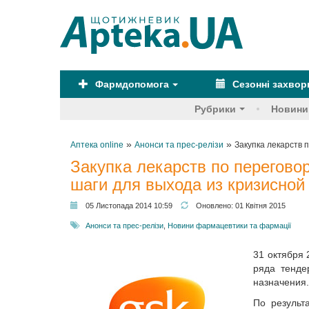
Фармдопомога
Сезонні захво
Рубрики
Новини
»
»
Аптека online
Анонси та прес-релізи
Закупка лекарств 
Закупка лекарств по перегово
шаги для выхода из кризисной
05 Листопада 2014 10:59
Оновлено:
01 Квітня 2015
Анонси та прес-релізи
,
Новини фармацевтики та фармації
31 октября 
ряда тенде
назначения.
По результ