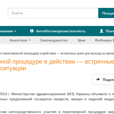
рювання
Антибіотикорезистентність
Псих
Аналітика
Законодавство
Ціни
Вебінари 
по переговорной процедуре в действии — встречные шаги для выхода из криз
рной процедуре в действии — встречны
 ситуации
Поділ
2014 г. Министерство здравоохранения (МЗ) Украины объявило о 
рных предложений госзакупок лекарств, вакцин и изделий меди
атам непосредственного участия в переговорной процедуре зак