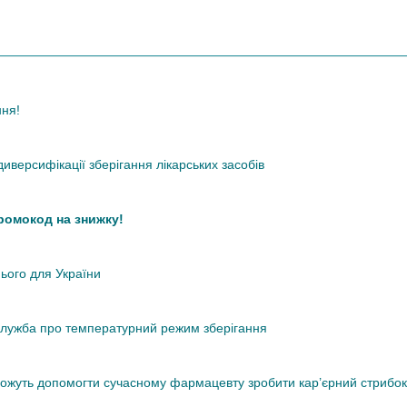
ння!
иверсифікації зберігання лікарських засобів
промокод на знижку!
нього для України
кслужба про температурний режим зберігання
 можуть допомогти сучасному фармацевту зробити кар’єрний стрибок