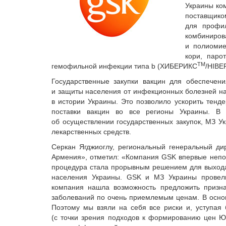
Украины ко
поставщико
для профи
комбиниро
и полиоми
кори, паро
ТМ
гемофильной инфекции типа b (ХИБЕРИКС
/HIBE
Государственные закупки вакцин для обеспечен
и защиты населения от инфекционных болезней на
в истории Украины. Это позволило ускорить тен
поставки вакцин во все регионы Украины. В 
об осуществлении государственных закупок, МЗ 
лекарственных средств.
Серкан Ягджиоглу, региональный генеральный ди
Армения», отметил: «Компания GSK впервые непос
процедура стала прорывным решением для выхода 
населения Украины. GSK и МЗ Украины провели
компания нашла возможность предложить призн
заболеваний по очень приемлемым ценам. В основ
Поэтому мы взяли на себя все рис­ки и, уступая
(с точки зрения подходов к формированию цен 