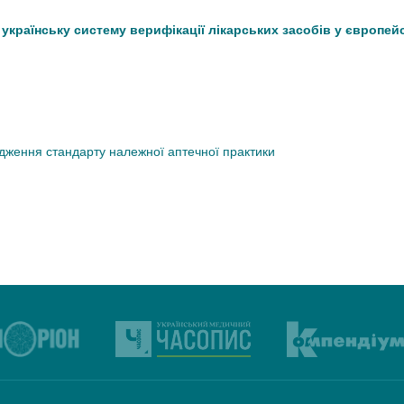
країнську систему верифікації лікарських засобів у європей
дження стандарту належної аптечної практики