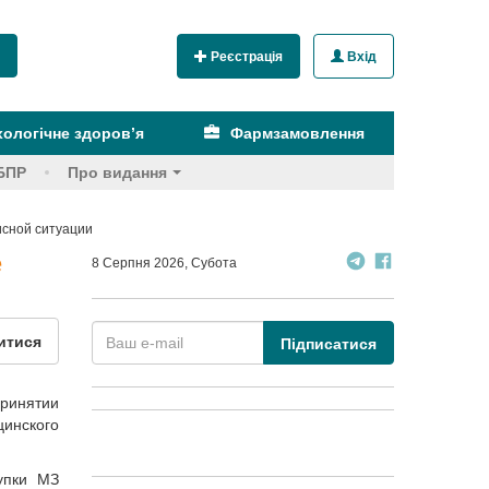
Реєстрація
Вхід
ологічне здоров’я
Фармзамовлення
БПР
Про видання
исной ситуации
е
8 Серпня 2026, Субота
итися
Підписатися
принятии
цинского
упки МЗ