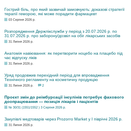
Гострий біль, про який зазвичай замовчують: доказові стратегії
терапії геморою, які може порадити фармацевт
03 Серпня 2026 р.
Розпорядження Держлікслужби у період з 20.07.2026 р. по
31.07.2026 р. про заборону/дозвіл на обіг лікарських засобів
31 Липня 2026 р.
Анатомія навіювання: як перетворити ноцебо на плацебо під
час відпуску ліків
31 Липня 2026 р.
Уряд продовжив перехідний період для впровадження
Технічного регламенту на косметичну продукцію
31 Липня 2026 р.
2
Проєкт змін до реімбурсації інсулінів потребує фахового
доопрацювання — позиція лікарів і пацієнтів
№ 30/31 (1551/1552 ) 3 Серпня 2026 р.
Закупівлі медтоварів через Prozorro Market у I півріччі 2026 р.
31 Липня 2026 р.