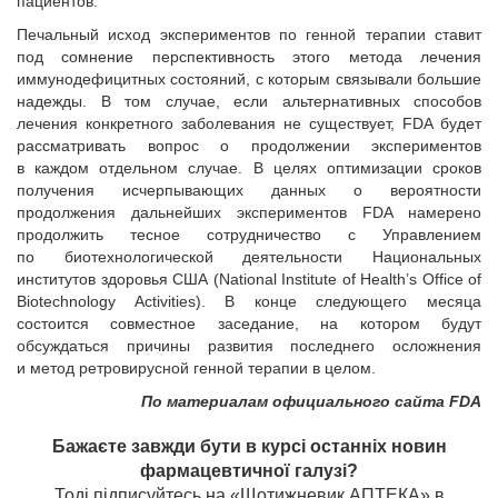
пациентов.
Печальный исход экспериментов по генной терапии ставит
под сомнение перспективность этого метода лечения
иммунодефицитных состояний, с которым связывали большие
надежды. В том случае, если альтернативных способов
лечения конкретного заболевания не существует, FDA будет
рассматривать вопрос о продолжении экспериментов
в каждом отдельном случае. В целях оптимизации сроков
получения исчерпывающих данных о вероятности
продолжения дальнейших экспериментов FDA намерено
продолжить тесное сотрудничество с Управлением
по биотехнологической деятельности Национальных
институтов здоровья США (National Institute of Health’s Office of
Biotechnology Activities). В конце следующего месяца
состоится совместное заседание, на котором будут
обсуждаться причины развития последнего осложнения
и метод ретровирусной генной терапии в целом.
По материалам официального сайта FDA
Бажаєте завжди бути в курсі останніх новин
фармацевтичної галузі?
Тоді підписуйтесь на «Щотижневик АПТЕКА» в