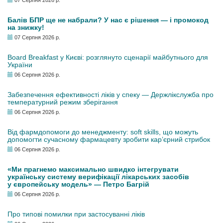
07 Серпня 2026 р.
Балів БПР ще не набрали? У нас є рішення — і промокод
на знижку!
07 Серпня 2026 р.
Board Breakfast у Києві: розглянуто сценарії майбутнього для
України
06 Серпня 2026 р.
Забезпечення ефективності ліків у спеку — Держлікслужба про
температурний режим зберігання
06 Серпня 2026 р.
Від фармдопомоги до менеджменту: soft skills, що можуть
допомогти сучасному фармацевту зробити кар’єрний стрибок
06 Серпня 2026 р.
«Ми прагнемо максимально швидко інтегрувати
українську систему верифікації лікарських засобів
у європейську модель» — Петро Багрій
06 Серпня 2026 р.
Про типові помилки при застосуванні ліків