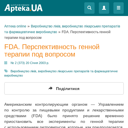
Меню
Меню
»
Аптека online
Виробництво ліків, виробництво лікарських препаратів
»
та фармацевтичне виробництво
FDA. Перспективность генной
терапии под вопросом
FDA. Перспективность генной
терапии под вопросом
№ 2 (373) 20 Січня 2003 р.
Виробництво ліків, виробництво лікарських препаратів та фармацевтичне
виробництво
Поділитися
Американским контролирующим органом — Управлением
по контролю за пищевыми продуктами и лекарственными
средствами (FDA) было принято решение временно
приостановить все эксперименты по генной терапии
с использованием ретровирусов, которые, как предполагается,