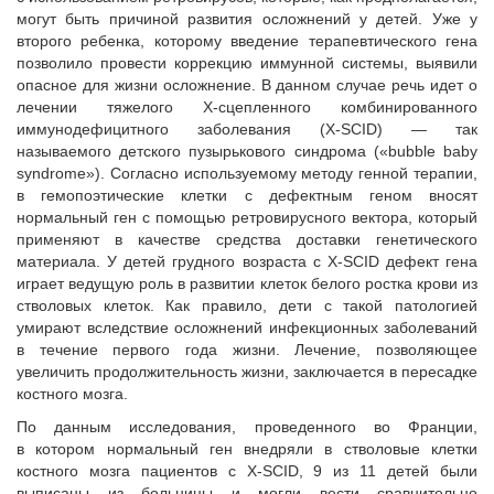
могут быть причиной развития осложнений у детей. Уже у
второго ребенка, которому введение терапевтического гена
позволило провести коррекцию иммунной системы, выявили
опасное для жизни осложнение. В данном случае речь идет о
лечении тяжелого Х-сцепленного комбинированного
иммунодефицитного заболевания (X-SCID) — так
называемого детского пузырькового синдрома («bubble baby
syndrome»). Согласно используемому методу генной терапии,
в гемопоэтические клетки с дефектным геном вносят
нормальный ген с помощью ретровирусного вектора, который
применяют в качестве средства доставки генетического
материала. У детей грудного возраста с X-SCID дефект гена
играет ведущую роль в развитии клеток белого ростка крови из
стволовых клеток. Как правило, дети с такой патологией
умирают вследствие осложнений инфекционных заболеваний
в течение первого года жизни. Лечение, позволяющее
увеличить продолжительность жизни, заключается в пересадке
костного мозга.
По данным исследования, проведенного во Франции,
в котором нормальный ген внедряли в стволовые клетки
костного мозга пациентов с X-SCID, 9 из 11 детей были
выписаны из больницы и могли вести сравнительно