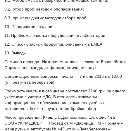
9.1. метод смыва с поверхности с помощью тампона;
9.2. отбор проб методом ополаскивания;
9.3. примеры других методов отбора проб.
10. Практические задания.
11. Проблемы очистки оборудования в лаборатории.
12. Список опасных продуктов, описанных в EMEA.
13. Выводы.
Семинар проводит Наталия Асмолова — эксперт Европейской
Фармакопеи, кандидат фармацевтических наук.
Организационные вопросы: начало — 7 июля 2015 г. в 10:00
(6 ч без учета перерывов).
Стоимость участия в семинаре составляет 3240 грн. за одного
участника с учетом НДС. В стоимость включены
информационное обслуживание, комплект учебных
материалов, блокнот, ручка, кофе-брейки, обед.
Место проведения: Киев, ул. Драгоманова, 1А, офис № 2,
ООО «УКРМЕДСЕРТ». Проезд от М «Дарница», М «Позняки»
маршрутным автобусом № 445, от М «Левобережная»