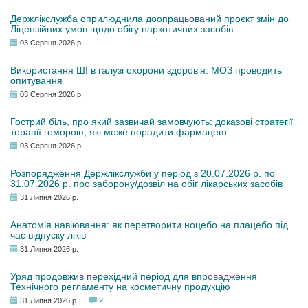
Держлікслужба оприлюднила доопрацьований проєкт змін до
Ліцензійних умов щодо обігу наркотичних засобів
03 Серпня 2026 р.
Використання ШІ в галузі охорони здоров’я: МОЗ проводить
опитування
03 Серпня 2026 р.
Гострий біль, про який зазвичай замовчують: доказові стратегії
терапії геморою, які може порадити фармацевт
03 Серпня 2026 р.
Розпорядження Держлікслужби у період з 20.07.2026 р. по
31.07.2026 р. про заборону/дозвіл на обіг лікарських засобів
31 Липня 2026 р.
Анатомія навіювання: як перетворити ноцебо на плацебо під
час відпуску ліків
31 Липня 2026 р.
Уряд продовжив перехідний період для впровадження
Технічного регламенту на косметичну продукцію
31 Липня 2026 р.
2