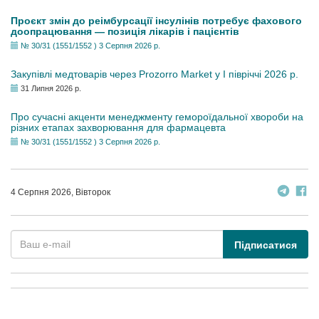
Проєкт змін до реімбурсації інсулінів потребує фахового
доопрацювання — позиція лікарів і пацієнтів
№ 30/31 (1551/1552 ) 3 Серпня 2026 р.
Закупівлі медтоварів через Prozorro Market у I півріччі 2026 р.
31 Липня 2026 р.
Про сучасні акценти менеджменту гемороїдальної хвороби на
різних етапах захворювання для фармацевта
№ 30/31 (1551/1552 ) 3 Серпня 2026 р.
4 Серпня 2026, Вівторок
Підписатися