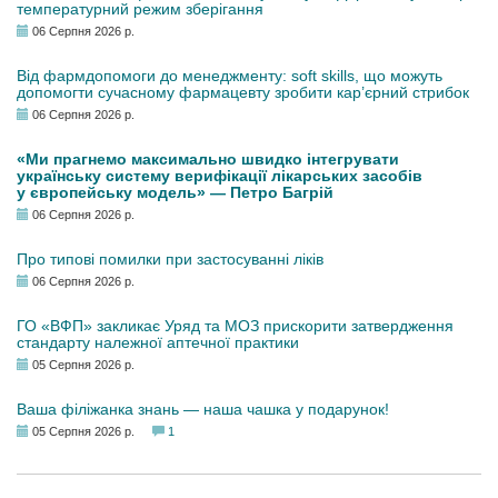
температурний режим зберігання
06 Серпня 2026 р.
Від фармдопомоги до менеджменту: soft skills, що можуть
допомогти сучасному фармацевту зробити кар’єрний стрибок
06 Серпня 2026 р.
«Ми прагнемо максимально швидко інтегрувати
українську систему верифікації лікарських засобів
у європейську модель» — Петро Багрій
06 Серпня 2026 р.
Про типові помилки при застосуванні ліків
06 Серпня 2026 р.
ГО «ВФП» закликає Уряд та МОЗ прискорити затвердження
стандарту належної аптечної практики
05 Серпня 2026 р.
Ваша філіжанка знань — наша чашка у подарунок!
05 Серпня 2026 р.
1