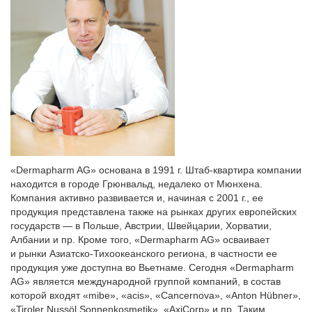
«Dermapharm AG» основана в 1991 г. Штаб-квартира компании
находится в городе Грюнвальд, недалеко от Мюнхена.
Компания активно развивается и, начиная с 2001 г., ее
продукция представлена также на рынках других европейских
государств — в Польше, Австрии, Швейцарии, Хорватии,
Албании и пр. Кроме того, «Dermapharm AG» осваивает
и рынки Азиатско-Тихоокеанского региона, в частности ее
продукция уже доступна во Вьетнаме. Сегодня «Dermapharm
AG» является международной группой компаний, в состав
которой входят «mibe», «acis», «Cancernova», «Anton Hübner»,
«Tiroler Nussöl Sonnenkosmetik», «AxiCorp» и пр. Таким