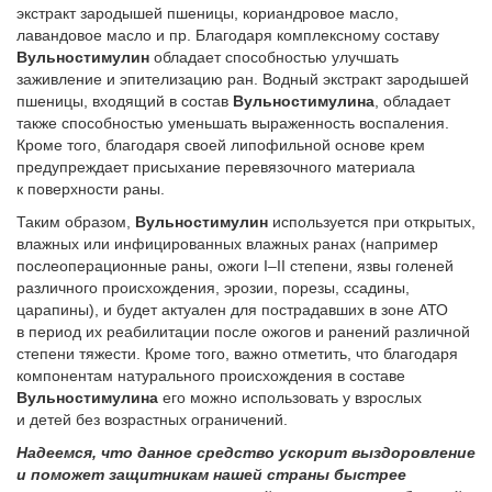
экстракт зародышей пшеницы, кориандровое масло,
лавандовое масло и пр. Благодаря комплексному составу
Вульностимулин
обладает способностью улучшать
заживление и эпителизацию ран. Водный экстракт зародышей
пшеницы, входящий в состав
Вульностимулина
, обладает
также способностью уменьшать выраженность воспаления.
Кроме того, благодаря своей липофильной основе крем
предупреждает присыхание перевязочного материала
к поверхности раны.
Таким образом,
Вульностимулин
используется при открытых,
влажных или инфицированных влажных ранах (например
послеоперационные раны, ожоги I–II степени, язвы голеней
различного происхождения, эрозии, порезы, ссадины,
царапины), и будет актуален для пострадавших в зоне АТО
в период их реабилитации после ожогов и ранений различной
степени тяжести. Кроме того, важно отметить, что благодаря
компонентам натурального происхождения в составе
Вульностимулина
его можно использовать у взрослых
и детей без возрастных ограничений.
Надеемся, что данное средство ускорит выздоровление
и поможет защитникам нашей страны быстрее