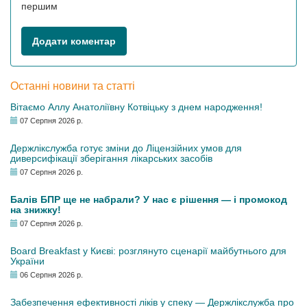
першим
Додати коментар
Останні новини та статті
Вітаємо Аллу Анатоліївну Котвіцьку з днем народження!
07 Серпня 2026 р.
Держлікслужба готує зміни до Ліцензійних умов для
диверсифікації зберігання лікарських засобів
07 Серпня 2026 р.
Балів БПР ще не набрали? У нас є рішення — і промокод
на знижку!
07 Серпня 2026 р.
Board Breakfast у Києві: розглянуто сценарії майбутнього для
України
06 Серпня 2026 р.
Забезпечення ефективності ліків у спеку — Держлікслужба про