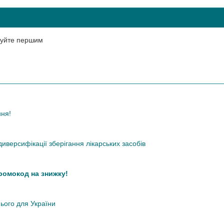
нтуйте першим
ння!
иверсифікації зберігання лікарських засобів
промокод на знижку!
нього для України