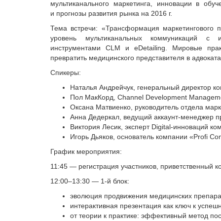
мультиканального маркетинга, инновации в обуч
и прогнозы развития рынка на 2016 г.
Тема встречи: «Трансформация маркетингового 
уровень мультиканальных коммуникаций с и
инструментами CLM и eDetailing. Мировые пра
превратить медицинского представителя в адвокат
Спикеры:
Наталья Андрейчук, генеральный директор ко
Пол МакКорд, Channel Development Manageme
Оксана Матвиенко, руководитель отдела марк
Анна Дедеркал, ведущий аккаунт-менеджер пр
Виктория Лесик, эксперт Digital-инноваций ко
Игорь Дьяков, основатель компании «Profi 
График мероприятия:
11:45 — регистрация участников, приветственный к
12:00–13:30 — 1-й блок:
эволюция продвижения медицинских препарат
интерактивная презентация как ключ к успеш
от теории к практике: эффективный метод п