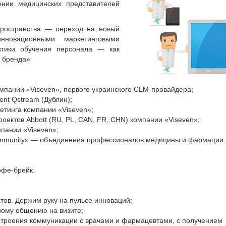
ении медицинских представителей
пространства — переход на новый
нновационными маркетинговыми
ктики обучения персонала — как
а бренда»
мпании «Viseven», первого украинского CLM-провайдера;
nt Qstream (Дублин);
етинга компании «Viseven»;
оектов Abbott (RU, PL, CAN, FR, CHN) компании «Viseven»;
мпании «Viseven»;
Community» — объединения профессионалов медицины и фармации.
офе-брейк.
ов. Держим руку на пульсе инноваций;
ному общению на визите;
остроения коммуникации с врачами и фармацевтами, с получением