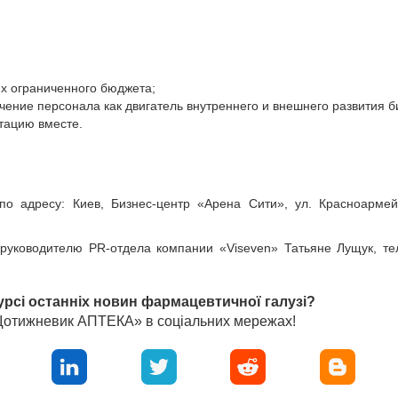
х ограниченного бюджета;
ение персонала как двигатель внутреннего и внешнего развития б
тацию вместе.
по адресу: Киев, Бизнес-центр «Арена Сити», ул. Красноармей
уководителю PR-отдела компании «Viseven» Татьяне Лущук, тел
урсі останніх новин фармацевтичної галузі?
«Щотижневик АПТЕКА» в соціальних мережах!