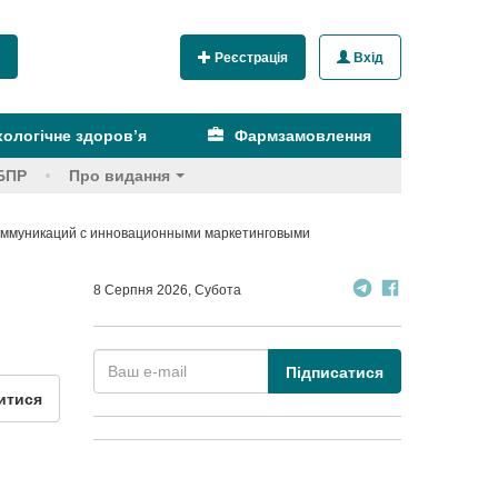
Реєстрація
Вхід
ологічне здоров’я
Фармзамовлення
БПР
Про видання
коммуникаций с инновационными маркетинговыми
8 Серпня 2026, Субота
Підписатися
итися