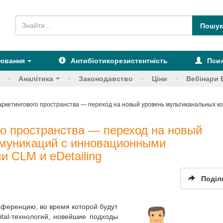
рювання
Антибіотикорезистентність
Псих
Аналітика
Законодавство
Ціни
Вебінари 
ркетингового пространства — переход на новый уровень мультиканальных 
о пространства — переход на новый
муникаций с инновационными
 CLM и eDetailing
Поділ
нференцию, во время которой будут
ital-технологий, новейшие подходы