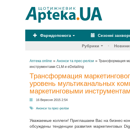
Фармдопомога
Сезонні захво
Рубрики
Новини
»
»
Аптека online
Анонси та прес-релізи
Трансформация ма
инструментами CLM и eDetailing
Трансформация маркетинговог
уровень мультиканальных ком
маркетинговыми инструментами
16 Вересня 2015 2:54
Анонси та прес-релізи
Уважаемые коллеги! Приглашаем Вас на бизнес-ко
обсуждены тенденции развития маркетинговых Dig