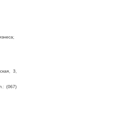
изнеса;
ская, 3,
.: (067)