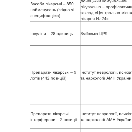
Донецький комунальний
Засоби лікарські – 850
лікувально – профілактич
найменувань (згідно зі
заклад «Центральна міськ
специфікацією)
лікарня № 24»
Інсуліни – 28 одиниць
Зміївська ЦРЛ
Препарати лікарські – 9
Інститут неврології, психіат
лотів (442 позицій)
та наркології АМН України
Препарати лікарські –
Інститут неврології, психіат
інтерферони – 2 позиції
та наркології АМН України