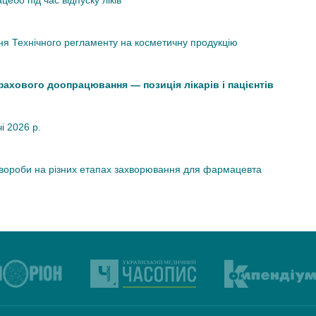
ебо під час відпуску ліків
я Технічного регламенту на косметичну продукцію
 фахового доопрацювання — позиція лікарів і пацієнтів
чі 2026 р.
хвороби на різних етапах захворювання для фармацевта