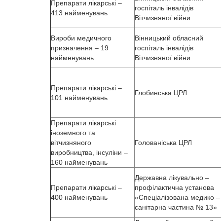
Препарати лікарські –
госпіталь інвалідів
413 найменувань
Вітчизняної війни
Вироби медичного
Вінницький обласний
призначення – 19
госпіталь інвалідів
найменувань
Вітчизняної війни
Препарати лікарські –
Глобинська ЦРЛ
101 найменувань
Препарати лікарські
іноземного та
вітчизняного
Голованіська ЦРЛ
виробництва, інсуліни –
160 найменувань
Державна лікувально –
Препарати лікарські –
профілактична установа
400 найменувань
«Спеціалізована медико –
санітарна частина № 13»