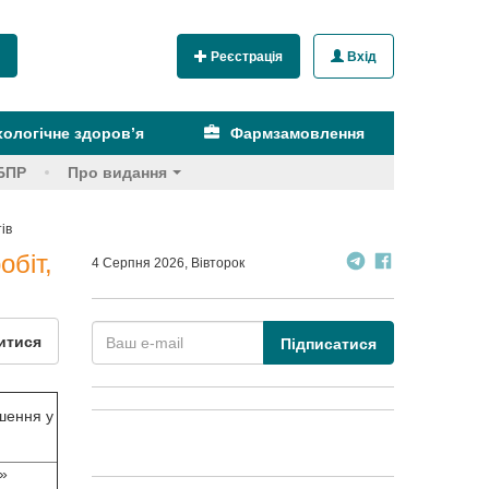
Реєстрація
Вхід
ологічне здоров’я
Фармзамовлення
БПР
Про видання
ів
обіт,
4 Серпня 2026, Вівторок
итися
Підписатися
шення у
»