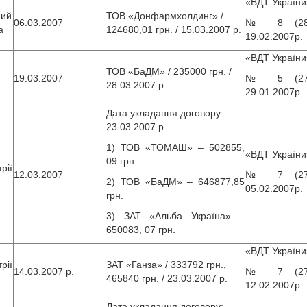
«ВДТ України
ний
ТОВ «Донфармхолдинг» /
06.03.2007
№ 8 (280
а
124680,01 грн. / 15.03.2007 р.
19.02.2007р.
«ВДТ України
ТОВ «БаДМ» / 235000 грн. /
19.03.2007
№ 5 (277
28.03.2007 р.
29.01.2007р.
Дата укладання договору:
23.03.2007 р.
1) ТОВ «ТОМАШ» – 502855,
«ВДТ України
09 грн.
рії
12.03.2007
№ 7 (279
2) ТОВ «БаДМ» – 646877,85
05.02.2007р.
грн.
3) ЗАТ «Альба Україна» –
650083, 07 грн.
«ВДТ України
рії
ЗАТ «Ганза» / 333792 грн.,
14.03.2007 р.
№ 7 (279
465840 грн. / 23.03.2007 р.
12.02.2007р.
Дата укладання договору: