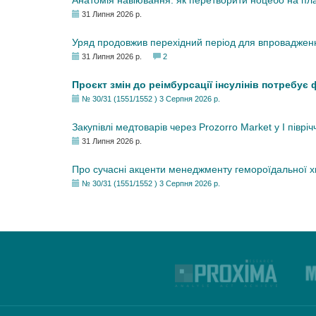
Анатомія навіювання: як перетворити ноцебо на плац
31 Липня 2026 р.
Уряд продовжив перехідний період для впровадженн
31 Липня 2026 р.
2
Проєкт змін до реімбурсації інсулінів потребує
№ 30/31 (1551/1552 ) 3 Серпня 2026 р.
Закупівлі медтоварів через Prozorro Market у I півріч
31 Липня 2026 р.
Про сучасні акценти менеджменту гемороїдальної 
№ 30/31 (1551/1552 ) 3 Серпня 2026 р.