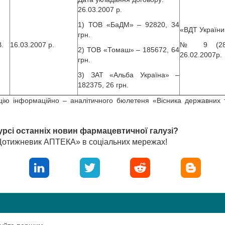
26.03.2007 р.
1) ТОВ «БаДМ» – 92820, 34
«ВДТ України
грн.
В.
16.03.2007 р.
№ 9 (281
2) ТОВ «Томаш» – 185672, 64
26.02.2007р.
грн.
3) ЗАТ «Альба Україна» –
182375, 26 грн.
цію інформаційно – аналітичного бюлетеня «Вісника державних 
урсі останніх новин фармацевтичної галузі?
«Щотижневик АПТЕКА» в соціальних мережах!