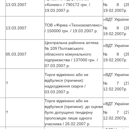
13.03.2007
«Конекс» / 790172 грн. /
№ 8 (280
19.03.2007 р.
19.02.2007р.
«ВДТ України
ТОВ «Фірма «Технокомплекс»
13.03.2007
№ 8 (280
/ 150000 грн. / 19.03.2007 р.
19.02.2007р.
Центральна районна аптека
«ВДТ України
№ 109 Полтавського
05.03.2007
обласного комунального
№ 8 (280
підприємства / 137000 грн. /
19.02.2007р.
07.03.2007 р.
Торги відмінено або не
«ВДТ України
відбулися (причини):
?
№ 7 (279
надходження скарги /
12.02.2007р.
03.03.2007 р.
Торги відмінено або не
«ВДТ України
відбулися (причини): до оцінки
?
було допущено тендерну
№ 7 (279
пропозицію лише одного
12.02.2007р.
учасника / 26.02.2007 р.