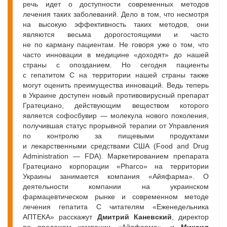
речь идет о доступности современных методов
лечения таких заболеваний. Дело в том, что несмотря
на высокую эффективность таких методов, они
являются весьма дорогостоящими и часто
не по карману пациентам. Не говоря уже о том, что
часто инновации в медицине «доходят» до нашей
страны с опозданием. Но сегодня пациенты
с гепатитом С на территории нашей страны также
могут оценить преимущества инноваций. Ведь теперь
в Украине доступен новый противовирусный препарат
Гратециано, действующим веществом которого
является софосбувир — молекула нового поколения,
получившая статус прорывной терапии от Управления
по контролю за пищевыми продуктами
и лекарственными средствами США (Food and Drug
Administration — FDA). Маркетированием препарата
Гратециано корпорации «Pharco» на территории
Украины занимается компания «Айяфарма». О
деятельности компании на украинском
фармацевтическом рынке и современном методе
лечения гепатита С читателям «Еженедельника
АПТЕКА» расскажут
Дмитрий Каневский
, директор