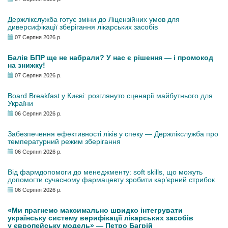
Держлікслужба готує зміни до Ліцензійних умов для
диверсифікації зберігання лікарських засобів
07 Серпня 2026 р.
Балів БПР ще не набрали? У нас є рішення — і промокод
на знижку!
07 Серпня 2026 р.
Board Breakfast у Києві: розглянуто сценарії майбутнього для
України
06 Серпня 2026 р.
Забезпечення ефективності ліків у спеку — Держлікслужба про
температурний режим зберігання
06 Серпня 2026 р.
Від фармдопомоги до менеджменту: soft skills, що можуть
допомогти сучасному фармацевту зробити кар’єрний стрибок
06 Серпня 2026 р.
«Ми прагнемо максимально швидко інтегрувати
українську систему верифікації лікарських засобів
у європейську модель» — Петро Багрій