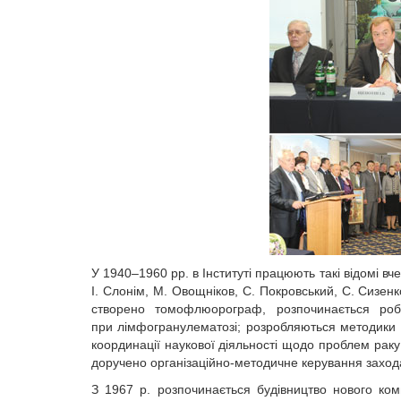
У 1940–1960 рр. в Інституті працюють такі відомі вче
І. Слонім, М. Овощніков, С. Покровський, С. Сизенко
створено томофлюорограф, розпочинається роб
при лімфогранулематозі; розробляються методики д
координації наукової діяльності щодо проблем рак
доручено організаційно-методичне керування захода
З 1967 р. розпочинається будівництво нового ком