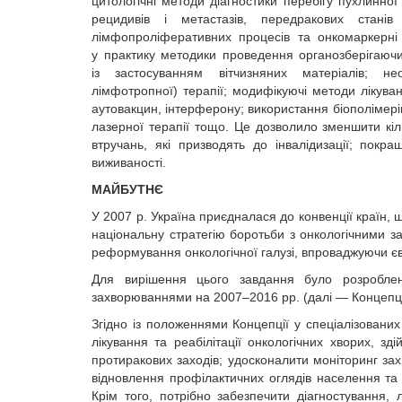
цитологічні методи діагностики перебігу пухлинно
рецидивів і метастазів, передракових стані
лімфопроліферативних процесів та онкомаркерні 
у практику методики проведення органозберігаюч
із застосуванням вітчизняних матеріалів; нео
лімфотропної) терапії; модифікуючі методи лікування
аутовакцин, інтерферону; використання біополімерів
лазерної терапії тощо. Це дозволило зменшити кіл
втручань, які призводять до інвалідизації; покра
виживаності.
МАЙБУТНЄ
У 2007 р. Україна приєдналася до конвенції країн, 
національну стратегію боротьби з онкологічними з
реформування онкологічної галузі, впроваджуючи є
Для вирішення цього завдання було розробле­
захворюваннями на 2007–2016 рр. (далі — Концепці
Згідно із положеннями Концепції у спеціалізованих
лікування та реабілітації онкологічних хворих, зд
протиракових заходів; удосконалити моніторинг за
відновлення профілактичних оглядів населення т
Крім того, потрібно забезпечити діагностування, 