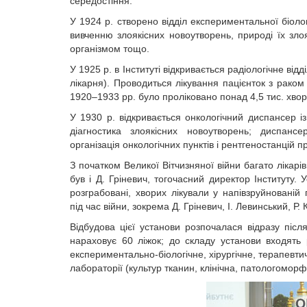
середостіння.
У 1924 р. створено відділ експериментальної біоло
вивченню злоякісних новоутворень, природі їх зло
організмом тощо.
У 1925 р. в Інституті відкривається радіологічне відд
лікарня). Проводиться лікування пацієнток з раком
1920–1933 рр. було проліковано понад 4,5 тис. хвор
У 1930 р. відкривається онкологічний диспансер і
діагностика злоякісних новоутворень; диспансе
організація онкологічних пунктів і рентгеностанцій 
З початком Великої Вітчизняної війни багато лікарі
був і Д. Гріневич, тогочасний директор Інститут
розграбовані, хворих лікували у напівзруйнованій
під час війни, зокрема Д. Гріневич, І. Левинський, Р.
Відбудова цієї установи розпочалася відразу післ
нараховує 60 ліжок; до складу установи входять р
експериментально-біологічне, хірургічне, терапевтич
лабораторії (культур тканин, клінічна, патологоморф