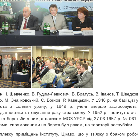
ні: І. Шевченко, В. Гудим-Левкович, В. Братусь, В. Іванов, Т. Шведк
, М. Значковський, Є. Воїнов, Р. Кавецький. У 1946 р. на базі цієї 
ота з солями урану; у 1949 р. учені вперше застосовують 
іагностики та лікування раку стравоходу. У 1952 р. Інститут стає
у та боротьби з ним, а наказом МОЗ УРСР від 27.03.1957 р. № 061 
ми, спрямованими на боротьбу з раком, на території республіки.
плексу приміщень Інституту. Цікаво, що у зв’язку з браком робо