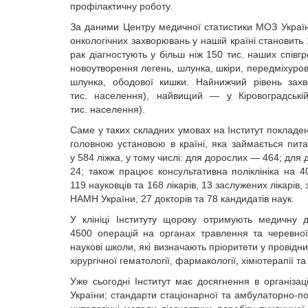
профілактичну роботу.
За даними Центру медичної статистики МОЗ України
онкологічних захворювань у нашій країні становит
рак діагностують у більш ніж 150 тис. наших співг
новоутворення легень, шлунка, шкіри, передміхурово
шлунка, ободової кишки. Найнижчий рівень захво
тис. населення), найвищий — у Кіровоградські
тис. населення).
Саме у таких складних умовах на Інститут покладено
головною установою в країні, яка займається пита
у 584 ліжка, у тому числі: для дорослих — 464; для д
24; також працює консультативна поліклініка на 40
119 науковців та 168 лікарів, 13 заслужених лікарі
НАМН України, 27 докторів та 78 кандидатів наук.
У клініці Інституту щороку отримують медичну д
4500 операцій на органах травлення та черевної
наукові­ школи, які визначають пріоритети у провідни
хірургічної гематології, фармако­логії, хіміотерапії та 
Уже сьогодні Інститут має досягнення в організац
України; стандарти стаціонар­ної та амбулаторно-по