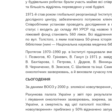
у будівельних роботах брали участь майже всі співроб
та більшість відділень переведено у нові будівлі.
1971-й став роком глобальної реорганізації Інститут
дослідного центру, забезпеченого потужною клін
Співробітники установи проводять дослідження в га
статус і входить до складу АН УРСР під назвою Ін
ліжковий фонд становить 560 ліжок. Всі відділенн
по вул. Толстого, з яким пов’язана 50-річна істор
бібліотеки (нині — Національна наукова медична біб
Протягом 1970–1990 рр. в Інституті працювали вчені
І. Позмогов, Ю. Гріневич, В. Ганул (з 1971 р. зав
В. Бахтіарова, І. Петрова, І. Дєдков, В. Вінниц
В. Черниченко, В. Земсков, С. Шалімов та інші. Сам
онкологічних захворювань, а й виховали сучасну пле
СЬОГОДЕННЯ
За даними ВООЗ у 2000 р. злоякісні ново­утворення д
Рахункова палата України у звіті про результат
і лікування онкологічних захворювань, зокрема, 
України, а смертність від цієї патології постійн
новоутворення» приблизно у 50% відзначено запущен