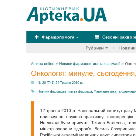
Фармдопомога
Сезонні захво
Рубрики
Новини
»
»
Аптека online
Новини фармацевтики та фармації
Онкол
Онкологія: минуле, сьогодення
№ 20 (741) 24 Травня 2010 р.
Новини фармацевтики та фармації
,
Фармацевтика та фармаці
12 травня 2010 р. Національний інститут раку М
присвячено науково-практичну конференцію 
На заході були присутні: Тетяна Бахтеєва, гол
міністр охорони здоров’я; Василь Лазоришине
Російської академії медичних наук; директори о