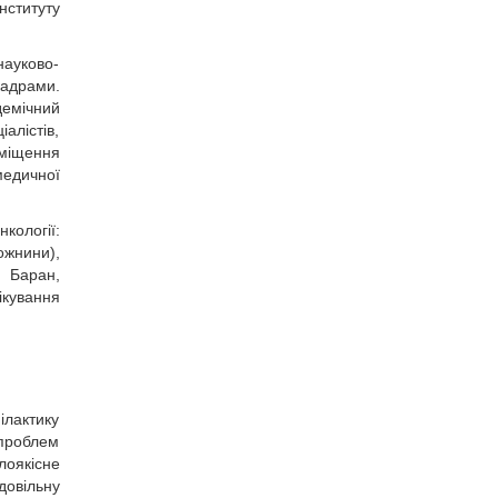
Інституту
науково-
кадрами.
демічний
алістів,
иміщення
медичної
кології:
ожнини),
. Баран,
ікування
ілактику
 проблем
лоякісне
довільну