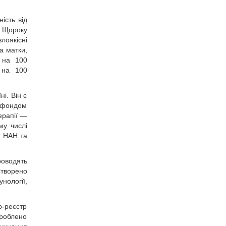
ість від
. Щороку
лоякісні
а матки,
в на 100
 на 100
і. Він є
м фондом
терапії —
му числі
т НАН та
роводять
Створено
унології,
р-реєстр
роб­лено