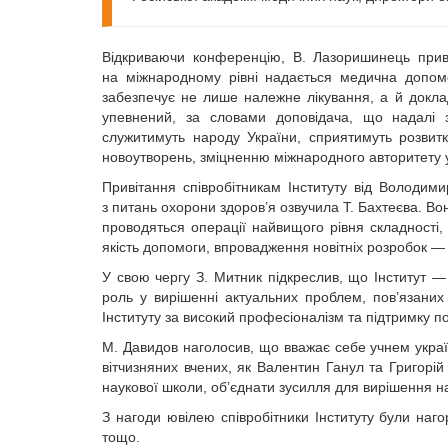
Відкриваючи конференцію, В. Лазоришинець привіт
на міжнародному рівні надається медична допомо
забезпечує не лише належне лікування, а й доклад
упевнений, за словами доповідача, що надалі зн
служитимуть народу України, сприятимуть розвитк
новоутворень, зміцненню міжнародного авторитету у
Привітання співробітникам Інституту від Володим
з питань охорони здоров’я озвучила Т. Бахтеєва. Вон
проводяться операції найвищого рівня складності, 
якість допомоги, впровадження новітніх розробок — г
У свою чергу З. Митник підкреслив, що Інститут —
роль у вирішенні актуальних проблем, пов’язаних
Інституту за високий професіоналізм та підтримку п
М. Давидов наголосив, що вважає себе учнем україн
вітчизняних вчених, як Валентин Ганул та Григорій
наукової школи, об’єднати зусилля для вирішення на
З нагоди ювілею співробітники Інституту були на
тощо.