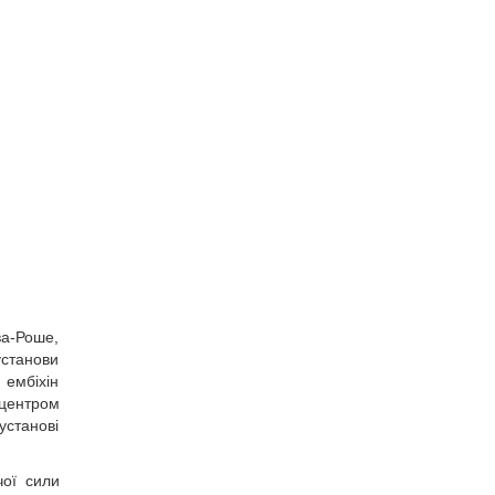
ова-Роше,
установи
ембіхін
 центром
установі
чої сили