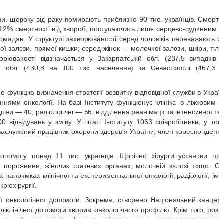
, щороку від раку помирають приблизно 90 тис. українців. Смертн
ь 12% смертності від хвороб, поступаючись лише серцево-судинним
ромадян. У структурі захворюваності серед чоловіків переважають з
ї залози, прямої кишки; серед жінок — молочної залози, шкіри, тіл
рюваності відзначається у Закарпатській обл. (237,5 випадкі
й обл. (430,8 на 100 тис. населення) та Севастополі (467,3
 функцію визначення стратегії розвитку відповідної служби в Україн
ннями онкології. На базі Інституту функціонує клініка із ліжкови
ітей — 40; радіологічні — 56; відділення реанімації та інтенсивної 
0 відвідувань у зміну. У штаті Інституту 1063 співробітники, у то
в, заслужений працівник охорони здоров’я України; член-кореспонден
опомогу понад 11 тис. українців. Щорічно хірурги установи п
 порожнини, жіночих статевих органах, молочній залозі тощо. 
х напрямках клінічної та експериментальної онкології, радіології, ім
кріохірургії.
ії онкологічної допомоги. Зокрема, створено Національний канце
ліклінічної допомоги хворим онкологічного профілю. Крім того, роз