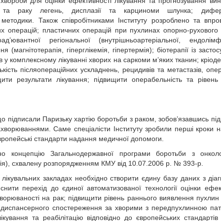
ї хвороби для оцінки ефективності лікування та прогнозування ви
в та раку легень, дисплазії та карциноми шлунка; дифере
методики. Також співробітниками Інституту розроблено та впр
их операцій; пластичних операцій при пухлинах опорно-рухового
ад’ювантної регіональної (внутрішньоартеріальної, ендолімфа
 (магнітотерапія, гіперглікемія, гіпертермія); біотерапії із засто
 у комплексному лікуванні хворих на саркоми м’яких тканин; кріодес
ькість післяопераційних ускладнень, рецидивів та метастазів, опе
щити результати лікування; підвищити операбельність та рівень 
що підписали Паризьку хартію боротьби з раком, зобов’язавшись під
ахворюваннями. Саме спеціалісти Інституту зробили перші кроки 
вропейські стандарти надання медичної допомоги.
но концепцію Загальнодержавної програми боротьби з онколо
я), схвалену розпорядженням КМУ від 10.07.2006 р. № 393-р.
 лікувальних закладах необхідно створити єдину базу даних з діаг
ійснити перехід до єдиної автоматизованої технології оцінки ефек
хворюваності на рак; підвищити рівень раннього виявлення пухли
а диспансерного спостереження за хворими з передпухлинною пат
лікування та реабілітацію відповідно до європейських стандарті