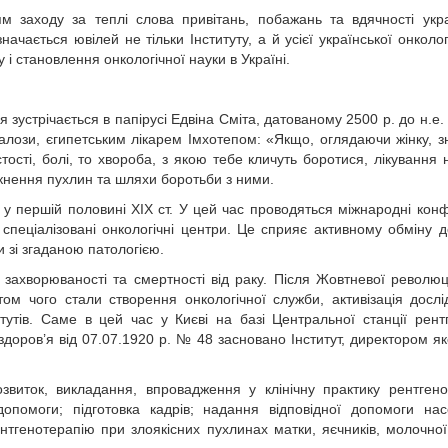
тям заходу за теплі слова привітань, побажань та вдячності укр
ачається ювілей не тільки Інституту, а й усієї української онко­лог
у і становлення онкологічної науки в Україні.
зустрічається в папірусі Едвіна Сміта, датованому 2500 р. до н.е.
алози, єгипетським лікарем Імхотепом: «Якщо, оглядаючи жінку, 
ості, болі, то хвороба, з якою тебе кличуть боротися, лікування 
кнення пухлин та шляхи боротьби з ними.
я у першій половині ХІХ ст. У цей час проводяться міжнародні конф
спеціалізовані онкологічні центри. Це сприяє активному обміну д
 зі згаданою патологією.
ст захворюваності та смертності від раку. Після Жовтневої революц
ом чого стали створення онкологічної служби, активізація дослі
титутів. Саме в цей час у Києві на базі Центральної станції рентг
здоров’я від 07.07.1920 р. № 48 засновано Інститут, директором як
звиток, викладання, впровадження у клінічну практику рентгено
допомоги; підготовка кадрів; надання відповідної допомоги на
нтгено­терапію при злоякісних пухлинах матки, яєчників, молочної