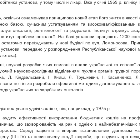
ітники установи, у тому числі й лікарі. Вже у січні 1969 р. клініку 
у, оскільки ознаменував принципово новий етап його життя в якості 
ічною базою, сучасним устаткуванням та висококваліфікованими 
лузі онкології, рентгенології та радіології. Інститут отримує ака
ститут проблем онкології. На базі установи працюють 1200 спеці
я остаточно переїжджають у нові будівлі по вул. Ломоносова. Пр
ія установи, передано у розпорядження Республіканської наукової 
ліотека).
, наукові розробки яких вписані в анали української та світової он
ідуючий науково-дослідним відділенням пухлин органів грудної пор
ька, Л. Кіндзельський, І. Книш, Л. Трушкевич, І. Касьяненко, Л
е вони не тільки розробили ефективні методики діагностування та л
яду українських та зарубіжних онкологів.
іагностували удвічі частіше, ніж, наприклад, у 1975 р.
и аудиту ефективності використання бюджетних коштів на проф
зазначає, що захворюваність на рак є однією з найнебезпечніших
о зростає. Серед пацієнтів із вперше встановленим діагнозом «з
у (III і IV) та невизначену стадії хвороби, що свідчить про неза