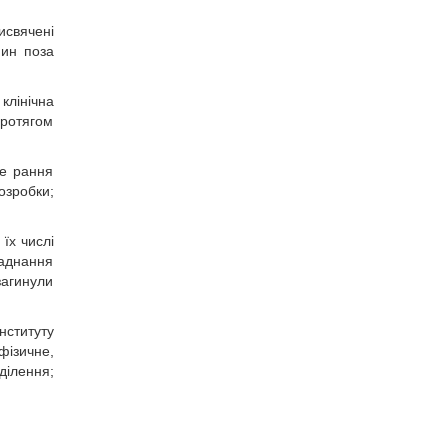
исвячені
нин поза
 клінічна
Протягом
це рання
озробки;
їх числі
ладнання
загинули
нституту
фізичне,
ділення;