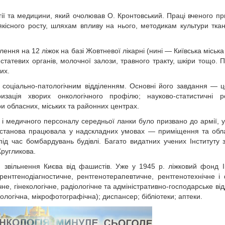
гії та медицини, який очолював О. Кронтовський. Праці вченого пр
якісного росту, шляхам впливу на нього, методикам культури тка
ілення на 12 ліжок на базі Жовтневої лікарні (нині — Київська міська
 статевих органів, молочної залози, травного тракту, шкіри тощо. 
их.
з соціально-патологічним відділенням. Основні його завдання — 
ризація хворих онкологічного профілю; науково-статистичні р
при обласних, міських та районних центрах.
в і медичного персоналу середньої ланки було призвано до армії, у 
у. Установа працювала у надскладних умовах — приміщення та об
 під час бомбардувань будівлі. Багато видатних учених Інституту 
 Кругликова.
я звільнення Києва від фашистів. Уже у 1945 р. ліжковий фонд І
ентгенодіагностич­не, рентгенотерапевтичне, рентгенотехнічне і 
не, гінекологічне, радіологічне та адміністративно-господарське від
ологічна, мікрофотографічна); диспансер; бібліотеки; аптеки.