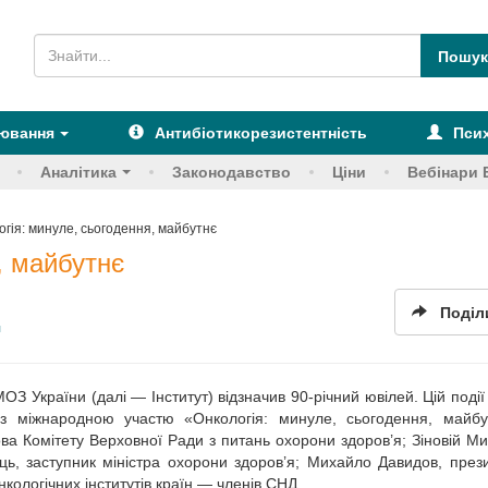
рювання
Антибіотикорезистентність
Псих
Аналітика
Законодавство
Ціни
Вебінари 
огія: минуле, сьогодення, майбутнє
, майбутнє
Поділ
я
ОЗ України (далі — Інститут) відзначив 90-річний ювілей. Цій події
з міжнародною участю «Онко­логія: минуле, сьогодення, майбу
ова Комітету Верховної Ради з питань охорони здоров’я; Зіновій Ми
ць, заступник міністра охорони здоров’я; Михайло Давидов, през
нкологічних інститутів країн — членів СНД.