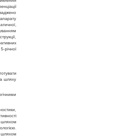
никнення
нціації
оваджено
 апарату
тичної,
суванням
трукції,
ративних
5-річної
готувати
на шляху
гічними
ностики,
тивності
н шляхом
ологією.
в шляхом