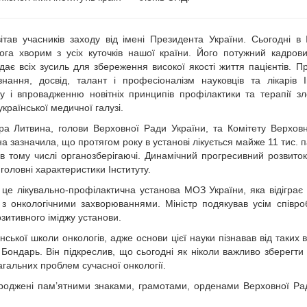
ав учасників заходу від імені Президента України. Сьогодні в І
га хворим з усіх куточків нашої країни. Його потужний кадров
ає всіх зусиль для збереження високої якості життя пацієнтів. П
ання, досвід, талант і професіоналізм науковців та лікарів І
у і впровадженню новітніх принципів профілактики та терапії зл
країнської медичної галузі.
ира Литвина, голови Верховної Ради України, та Комітету Верхов
а зазначила, що протягом року в установі лікується майже 11 тис. па
в тому числі органозберігаючі­. Динамічний прогресивний розвиток
олов­ні характеристики Інституту.
 це лікувально-профілактична установа МОЗ України, яка відіграє
 з онкологічними захворюваннями. Міністр подякував усім співро
озитивного іміджу установи.
ської школи онкологів, адже основи цієї науки пізнавав від таких 
 Бондарь. Він підкреслив, що сьогодні як ніколи важливо зберегти 
гальних проблем сучасної онкології.
городжені пам’ятними знаками, грамотами, орденами Верховної Р