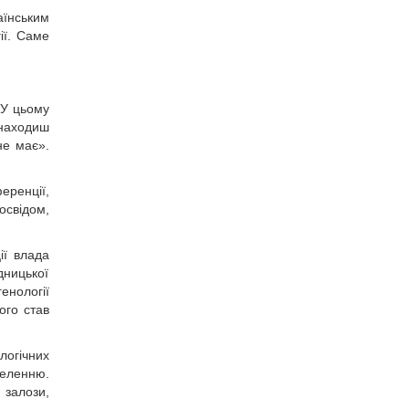
аїнським
ії. Саме
 У цьому
знаходиш
не має».
еренції,
освідом,
ії влада
дницької
енології
ого став
логічних
селенню.
 залози,