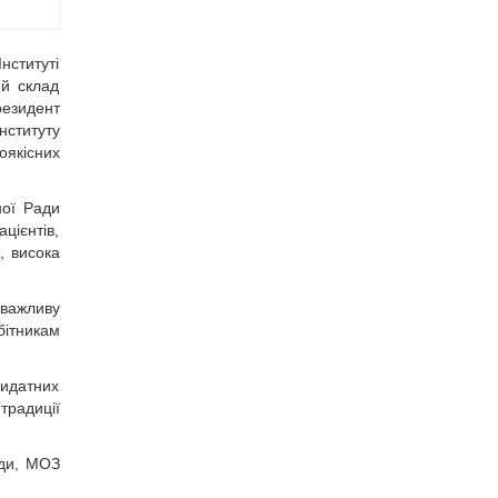
нституті
ий склад
резидент
нституту
оякісних
ної Ради
цієнтів,
, висока
 важливу
бітникам
видатних
традиції
ади, МОЗ