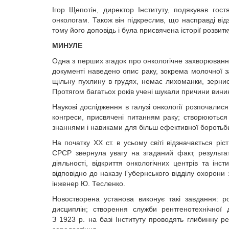
Ігор Щепотін, директор Інституту, подякував гос
онкологам. Також він підкреслив, що насправді відзн
тому його доповідь і була присвячена історії розвитк
МИНУЛЕ
Одна з перших згадок про онкологічне захворювання 
документі наведено опис раку, зокрема молочної з
щільну пухлину в грудях, немає лихоманки, зернист
Протягом багатьох років учені шукали причини вини
Наукові дослідження в галузі онкології розпочалис
конгреси, присвячені питанням раку; створюються 
знаннями і навиками для більш ефективної боротьби
На початку ХХ ст. в усьому світі відзначається рі
СРСР звернула увагу на згаданий факт, результат
діяльності, відкриття онкологічних центрів та інс
відповідно до наказу Губернського відділу охорони 
інженер Ю. Тесленко.
Новостворена установа виконує такі завдання: ро
дисциплін; створення служби рентгенотехнічної 
З 1923 р. на базі Інституту проводять глибинну ре