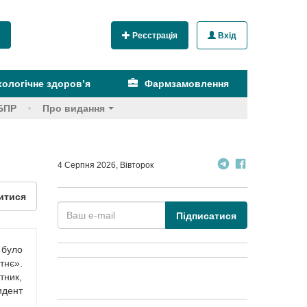
Реєстрація
Вхід
ологічне здоров’я
Фармзамовлення
БПР
Про видання
4 Серпня 2026, Вівторок
итися
Підписатися
 було
тнє».
тник,
идент