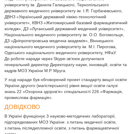
університету ім. Данила Галицького, Тернопільського
державного медичного університету ім. І.Я. Горбачевського,
ДВНЗ «Український державний хіміко-технологічний
університет», КВНЗ «Житомирський базовий фармацевтичний
коледж», ДЗ «Луганський державний медичний університет»,
Національного медичного університету ім. О.О. Богомольця,
ДЗ «Дніпропетровська медична академія», Він­ницького
національного медичного університету ім. М.І. Пирогова,
Одеського національного медичного університету, НФаУ.
До роботи наради через Skype-зв’язок долучилася
генеральний директор Директорату науки, інновацій, освіти та
кадрів МОЗ України М.Р. Мруга.
У ході наради був обговорений проект стандарту вищої освіти
України другого (магістерського) рівня вищої освіти галузі
знань 22 «Охорона здоров’я» спеціальності 226 «Фармація,
промислова фармація».
ДОВІДКОВО
В Україні функціонує 3 науково-методичних лабораторії,
підпорядкованих МОЗ України: з питань медичної освіти,
з питань післядип­ломної освіти, з питань фармацевтичної
освіти.