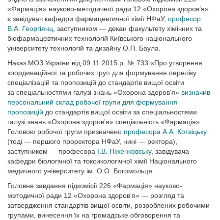
«Фармація» науково-методичної ради 12 «Охорона здоров’я»
є завідувач кафедри фармацевтичної хімії НФаУ,
професор
В.А. Геор­гіянц
, заступником — декан факультету хімічних та
біофармацевтичних технологій Київського національного
університету технологій та дизайну О.П. Баула.
Наказ МОЗ України від 09.11.2015 р. № 733 «Про утворення
координаційної та робочих груп для формування переліку
спеціалізацій та пропозицій до стандартів вищої освіти
за спеціальностями галузі знань «Охорона здоров’я»
визначив
персональний склад робочої групи для формування
пропозицій
до стандартів вищої освіти за спеціальностями
галузі знань «Охорона здоров’я» спеціальність «Фармація».
Головою робочої групи призначено
професора А.А. Котвіцьку
(тоді — першого проректора НФаУ, нині — ректора),
заступником — професора
І.В. Ніженковську
, завідувача
кафедри біологічної та токсикологічної хімії Національного
медичного університету ім. О.О. Богомольця.
Головне завдання підкомісії 226 «Фармація» науково-
методичної ради 12 «Охорона здоров’я» — розгляд та
затвердження стандартів вищої освіти, розроблених робочими
групами, винесення їх на громадське обговорення та