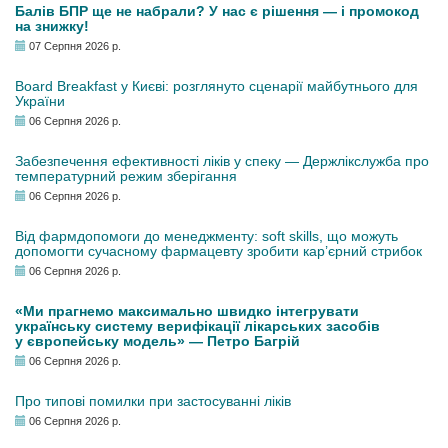
Балів БПР ще не набрали? У нас є рішення — і промокод
на знижку!
07 Серпня 2026 р.
Board Breakfast у Києві: розглянуто сценарії майбутнього для
України
06 Серпня 2026 р.
Забезпечення ефективності ліків у спеку — Держлікслужба про
температурний режим зберігання
06 Серпня 2026 р.
Від фармдопомоги до менеджменту: soft skills, що можуть
допомогти сучасному фармацевту зробити кар’єрний стрибок
06 Серпня 2026 р.
«Ми прагнемо максимально швидко інтегрувати
українську систему верифікації лікарських засобів
у європейську модель» — Петро Багрій
06 Серпня 2026 р.
Про типові помилки при застосуванні ліків
06 Серпня 2026 р.