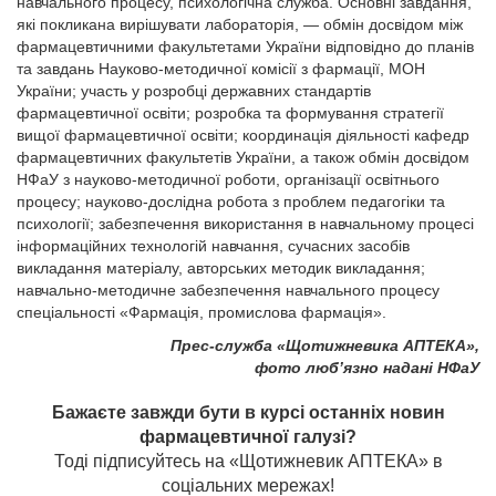
навчального процесу, психологічна служба. Основні завдання,
які покликана вирішувати лабораторія, — обмін досвідом між
фармацевтичними факультетами України відповідно до планів
та завдань Науково-методичної комісії з фармації, МОН
України; участь у розробці державних стандартів
фармацевтичної освіти; розробка та формування стратегії
вищої фармацевтичної освіти; координація діяльності кафедр
фармацевтичних факультетів України, а також обмін досвідом
НФаУ з науково-методичної роботи, організації освітнього
процесу; науково-дослідна робота з проблем педагогіки та
психології; забезпечення використання в навчальному процесі
інформаційних технологій навчання, сучасних засобів
викладання матеріалу, авторських методик викладання;
навчально-методичне забезпечення навчального процесу
спеціальності «Фармація, промислова фармація».
Прес-служба «Щотижневика АПТЕКА»,
фото люб’язно надані НФаУ
Бажаєте завжди бути в курсі останніх новин
фармацевтичної галузі?
Тоді підписуйтесь на «Щотижневик АПТЕКА» в
соціальних мережах!