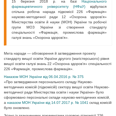
15 березня 2018 р. на базі
Національного
фармацевтичного університету (НФаУ)
відбулася
спільна робоча нарада підкомісії 226 «Фармація»
науково-методичної ради 12 «Охорона здоров’я»
Міністерства освіти й науки (МОН) України та робочої
групи МОЗ України зі створення стандарту
спеціальності «Фармація, промислова фармація»
галузі знань «Охорона здоров’я».
Мета наради — обговорення й затвердження проекту
стандарту вищої освіти України другого (магістерського) рівня
вищої освіти галузі знань 22 «Охорона здоров’я» спеціальності
226 «Фармація, промислова фармація».
Наказом МОН України від 06.04.2016 р. № 375
«Про затвердження персонального складу Науково-
методичних комісій (підкомісій) сектору вищої освіти Науково-
методичної ради Міністерства освіти і науки України» було
сформовано персональні склади науково-методичних комісій,
а
наказом МОН України від 14.07.2017 р. № 1041
склад комісій
було оновлено.
Згідно із зазначеними документами головою підкомісії 226