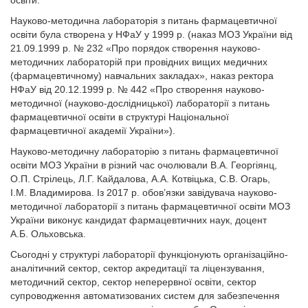
Науково-методична лабораторія з питань фармацевтичної
освіти була створена у НФаУ у 1999 р. (наказ МОЗ України від
21.09.1999 р. № 232 «Про порядок створення науково-
методичних лабораторій при провідних вищих медичних
(фармацевтичному) навчальних закладах», наказ ректора
НФаУ від 20.12.1999 р. № 442 «Про створення науково-
методичної (науково-дослідницької) лабораторії з питань
фармацевтичної освіти в структурі Національної
фармацевтичної академії України»).
Науково-методичну лабораторію з питань фармацевтичної
освіти МОЗ України в різний час очолювали В.А. Георгіянц,
О.П. Стрілець, Л.Г. Кайдалова, А.А. Котвіцька, С.В. Огарь,
І.М. Владимирова. Із 2017 р. обов’язки завідувача науково-
методичної лабораторії з питань фармацевтичної освіти МОЗ
України виконує кандидат фармацевтичних наук, доцент
А.Б. Ольховська.
Сьогодні у структурі лабораторії функціонують організаційно-
аналітичний сектор, сектор акредитації та ліцензування,
методичний сектор, сектор неперервної освіти, сектор
супроводження автоматизованих систем для забезпечення