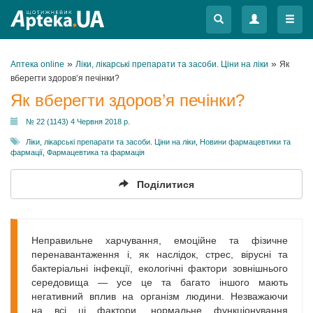
Меню
Меню
»
»
Аптека online
Ліки, лікарські препарати та засоби. Ціни на ліки
Як
вберегти здоров’я печінки?
Як вберегти здоров’я печінки?
№ 22 (1143) 4 Червня 2018 р.
Ліки, лікарські препарати та засоби. Ціни на ліки
,
Новини фармацевтики та
фармації
,
Фармацевтика та фармація
Поділитися
Неправильне харчування, емоційне та фізичне
перенавантаження і, як наслідок, стрес, вірусні та
бактеріальні інфекції, екологічні фактори зовнішнього
середовища — усе це та багато іншого мають
негативний вплив на організм людини. Незважаючи
на всі ці фактори, нормальне функціонування