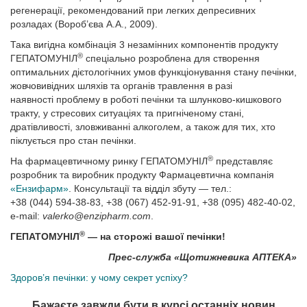
регенерації, рекомендований при легких депресивних
розладах (Вороб’єва А.А., 2009).
Така вигідна комбінація 3 незамінних компонентів продукту
®
ГЕПАТОМУНІЛ
спеціально розроблена для створення
оптимальних дієтологічних умов функціонування стану печінки,
жовчовивідних шляхів та органів травлення в разі
наявності проблему в роботі печінки та шлунково-кишкового
тракту, у стресових ситуаціях та пригніченому стані,
дратівливості, зловживанні алкоголем, а також для тих, хто
піклується про стан печінки.
®
На фармацевтичному ринку ГЕПАТОМУНІЛ
представляє
розробник та виробник продукту Фармацевтична компанія
«Ензифарм»
. Консультації та відділ збуту — тел.:
+38 (044) 594-38-83, +38 (067) 452-91-91, +38 (095) 482-40-02,
e-mail:
valerko@enzipharm.com
.
®
ГЕПАТОМУНІЛ
— на сторожі вашої печінки!
Прес-служба «Щотижневика АПТЕКА»
Здоров’я печінки: у чому секрет успіху?
Бажаєте завжди бути в курсі останніх новин