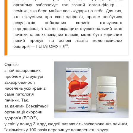
організму забезпечує так званий орган-фільтр —
печінка, яка бере майже весь «удар» на себе. Для тих,
хто піклується про своє здоров’я, прагне позбутися
результатів небажаних впливів оточуючого
середовища, а також покращити функціональний стан
печінки та жовчовивідних шляхів, може бути корисним
новий продукт на основі лізатів молочнокислих
®
бактерій — ГЕПАТОМУНІЛ
.
Однією
з найпоширеніших
проблем у структурі
захворюваності
населень усіх країн є
саме патологія
печінки. Так,
за даними Всесвітньої
організації охорони
здоров’я (ВООЗ),
у світі у понад 2 млрд людей виявляють захворювання печінки,
їх кількість у 100 разів перевищує поширеність вірусу