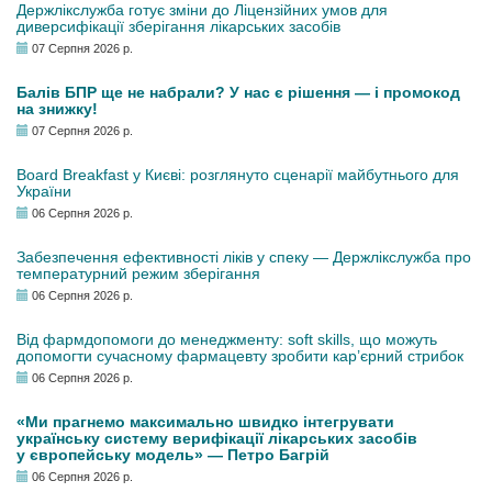
Держлікслужба готує зміни до Ліцензійних умов для
диверсифікації зберігання лікарських засобів
07 Серпня 2026 р.
Балів БПР ще не набрали? У нас є рішення — і промокод
на знижку!
07 Серпня 2026 р.
Board Breakfast у Києві: розглянуто сценарії майбутнього для
України
06 Серпня 2026 р.
Забезпечення ефективності ліків у спеку — Держлікслужба про
температурний режим зберігання
06 Серпня 2026 р.
Від фармдопомоги до менеджменту: soft skills, що можуть
допомогти сучасному фармацевту зробити кар’єрний стрибок
06 Серпня 2026 р.
«Ми прагнемо максимально швидко інтегрувати
українську систему верифікації лікарських засобів
у європейську модель» — Петро Багрій
06 Серпня 2026 р.