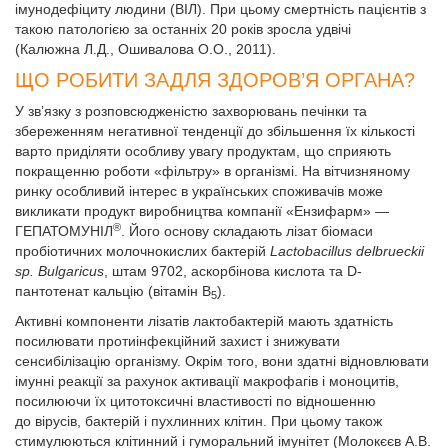
імунодефіциту людини (ВІЛ). При цьому смертність пацієнтів з
такою патологією за останніх 20 років зросла удвічі
(Калюжна Л.Д., Ошивалова О.О., 2011).
ЩО РОБИТИ ЗАДЛЯ ЗДОРОВ’Я ОРГАНА?
У зв’язку з розповсюдженістю захворювань печінки та
збереженням негативної тенденції до збільшення їх кількості
варто приділяти особ­ливу увагу продуктам, що сприяють
покращенню роботи «фільтру» в організмі. На вітчизняному
ринку особливий інтерес в українських споживачів може
викликати продукт виробництва компанії «Ензифарм» —
®
ГЕПАТОМУНІЛ
. Його основу складають лізат біомаси
пробіотичних молочнокислих бактерій
Lactobacillus delbrueckii
sp. Bulgaricus
, штам 9702, аскорбінова кислота та D-
пантотенат кальцію (вітамін В
).
5
Активні компоненти лізатів лактобактерій мають здатність
посилювати протиінфекційний захист і знижувати
сенсибілізацію організму. Окрім того, вони здатні відновлювати
імунні реакції за рахунок активації макрофагів і моноцитів,
посилюючи їх цитотоксичні властивості по відношенню
до вірусів, бактерій і пухлинних клітин. При цьому також
стимулюються клітинний і гуморальний імунітет (Молокєєв А.В.