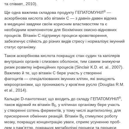
та співавт., 2010).
®
Ще одна важлива складова продукту ГЕПАТОМУНІЛ
—
аскорбінова кислота або вітамін С — з давніх-давен відома
в медицині завдяки своїм корисним властивостям та є
необхідним компонентом для біохімічних окисно-відновних
процесів. Вітамін С підтримує процеси кровотворення,
забезпечує стійкість до різних видів стресу і нормалізує імунний
статус організму.
Також аскорбінова кислота покращує стан судин та капілярів
внутрішніх органів і слизових оболонок, тим самим знижуючи
ризик розвитку інфекційних процесів (Sinclair K.D. et. al., 2007).
Важливо й те, що вітамін С бере участь у створенні
фагоцитів — спеціалізованих імунних клітин, які знищують
мікроорганізми, що проникають у кров’яне русло (Douglas R.M.
et al., 2014).
®
Кальцію D-пантотенат, що входить до складу ГЕПАТОМУНІЛ
,
також відомий як вітамін В
, у клітинах організму бере участь
5
у створенні сотень ферментів, у тому числі ацетилхоліну, для
прискорення обмінних реакцій. Вітамін В
стимулює роботу
5
мозку, покращує концентрацію уваги, сприяє усуненню проб­
лем з пам’яттю, покращує метаболічні процеси та процеси