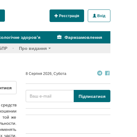
Реєстрація
Вхід
ологічне здоров’я
Фармзамовлення
БПР
Про видання
8 Серпня 2026, Субота
итися
Підписатися
 средств
тношении
 той же
льности.
рименять
х части,