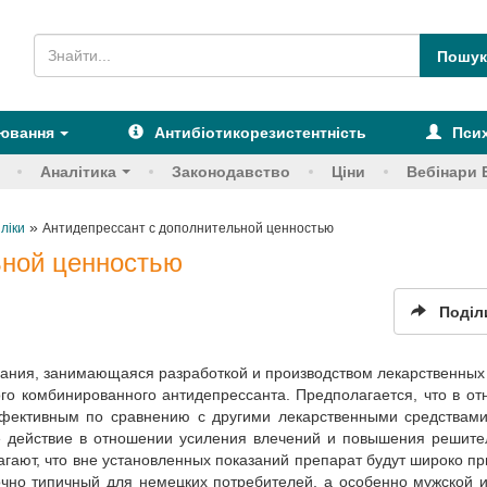
рювання
Антибіотикорезистентність
Псих
Аналітика
Законодавство
Ціни
Вебінари 
»
 ліки
Антидепрессант с дополнительной ценностью
ьной ценностью
Поділ
ния, занимающаяся разработкой и производством лекарственных
ого комбинированного антидепрессанта. Предполагается, что в о
ффективным по сравнению с другими лекарственными средствами
е действие в отношении усиления влечений и повышения решите
гают, что вне установленных показаний препарат будут широко п
очно типичный для немецких потребителей, а особенно мужской и