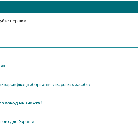
нтуйте першим
ння!
иверсифікації зберігання лікарських засобів
промокод на знижку!
нього для України