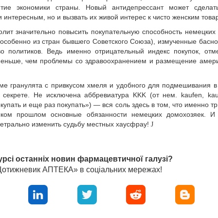
итие экономики страны. Новый антидепрессант может сделат
 интересным, но и вызвать их живой интерес к чисто женским това
волит значительно повысить покупательную способность немецких
(особенно из стран бывшего Советского Союза), измученные басн
во политиков. Ведь именно отрицательный индекс покупок, отм
 меньше, чем проблемы со здравоохранением и размещение амер
ме гранулята с привкусом хмеля и удобного для подмешивания 
 секрете. Не исключена аббревиатура KKK (от нем. kaufen, ka
окупать и еще раз покупать») — вся соль здесь в том, что именно т
леком прошлом основные обязанности немецких домохозяек. И
етрально изменить судьбу местных хаусфрау!
J
урсі останніх новин фармацевтичної галузі?
«Щотижневик АПТЕКА» в соціальних мережах!