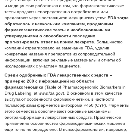
и медицинских работников о том, что фармакогенетические
тесты продают непосредственно потребителям или
предлагают через поставщиков медицинских услуг.
FDA тогда
обратилось к нескольким компаниям, продающим
фармакогенетические тесты с необоснованными
утверждениями о способности последних
прогнозировать ответ на прием лекарств
. Большинство
компаний отреагировало на замечание FDA, удалив
конкретные названия препаратов из сопроводительной
информации, включая рекламные материалы и отчеты об
исследованиях с участием пациентов.
Среди одобренных
FDA лекарственных средств –
примерно 200 с информацией из области
фармакогеномики
(Table of Pharmacogenomic Biomarkers in
Drug Labeling, at
www.fda.gov
). В основном в этом качестве
выступают особенности фармакокинетики, в частности
полиморфизмы ферментов цитохрома P450 (CYP). Ферменты
этого семейства обеспечивают основные механизмы
биотрансформации лекарственных средств. Практическое
применение особенностей фармакодинамических мишеней
еще точно не определено. В психофармакологии, например,