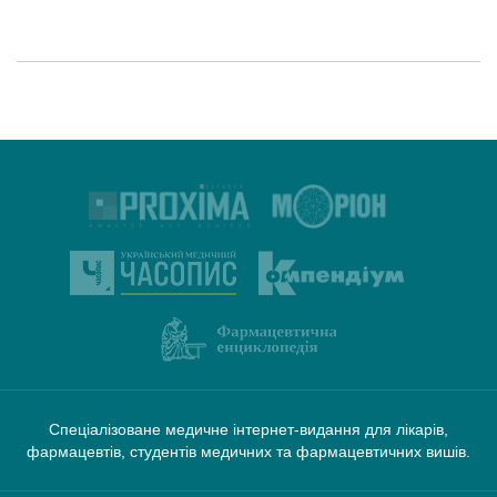
Спеціалізоване медичне інтернет-видання для лікарів,
фармацевтів, студентів медичних та фармацевтичних вишів.