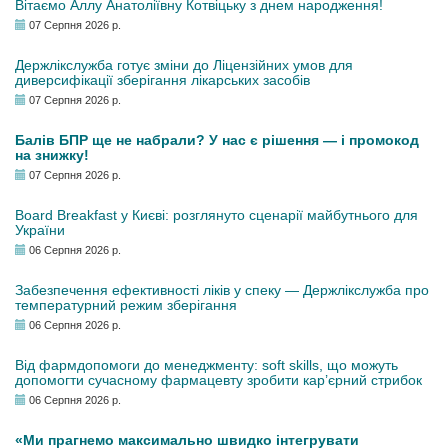
Вітаємо Аллу Анатоліївну Котвіцьку з днем народження!
07 Серпня 2026 р.
Держлікслужба готує зміни до Ліцензійних умов для
диверсифікації зберігання лікарських засобів
07 Серпня 2026 р.
Балів БПР ще не набрали? У нас є рішення — і промокод
на знижку!
07 Серпня 2026 р.
Board Breakfast у Києві: розглянуто сценарії майбутнього для
України
06 Серпня 2026 р.
Забезпечення ефективності ліків у спеку — Держлікслужба про
температурний режим зберігання
06 Серпня 2026 р.
Від фармдопомоги до менеджменту: soft skills, що можуть
допомогти сучасному фармацевту зробити кар’єрний стрибок
06 Серпня 2026 р.
«Ми прагнемо максимально швидко інтегрувати