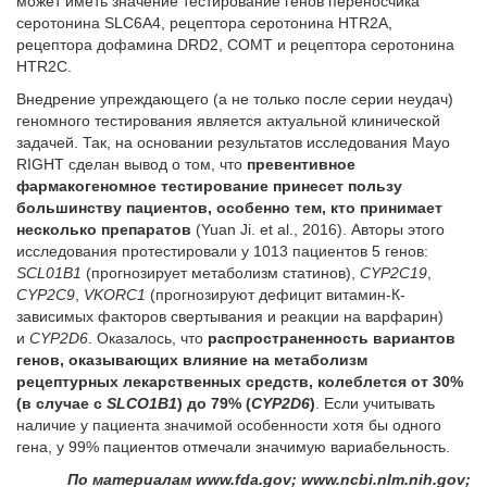
может иметь значение тестирование генов переносчика
серотонина SLC6A4, рецептора серотонина HTR2A,
рецептора дофамина DRD2, COMT и рецептора серотонина
HTR2C.
Внедрение упреждающего (а не только после серии неудач)
геномного тестирования является актуальной клинической
задачей. Так, на основании результатов исследования Mayo
RIGHT сделан вывод о том, что
превентивное
фармакогеномное тестирование принесет пользу
большинству пациентов, особенно тем, кто принимает
несколько препаратов
(Yuan Ji. et al., 2016). Авторы этого
исследования протестировали у 1013 пациентов 5 генов:
SCL01B1
(прогнозирует метаболизм статинов),
CYP2C19
,
CYP2C9
,
VKORC1
(прогнозируют дефицит витамин-К-
зависимых факторов свертывания и реакции на варфарин)
и
CYP2D6
. Оказалось, что
распространенность вариантов
генов, оказывающих влияние на метаболизм
рецептурных лекарственных средств, колеблется от 30%
(в случае с
SLCO1
B1
) д
o 79% (
CYP2
D6
)
. Если учитывать
наличие у пациента значимой особенности хотя бы одного
гена, у 99% пациентов отмечали значимую вариабельность.
По материалам www.fda.gov; www.ncbi.nlm.nih.gov;