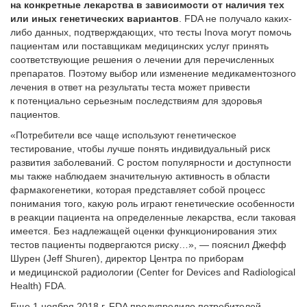
на конкретные лекарства в зависимости от наличия тех
или иных генетических вариантов
. FDA не получало каких-
либо данных, подтверждающих, что тесты Inova могут помочь
пациентам или поставщикам медицинских услуг принять
соответствующие решения о лечении для перечисленных
препаратов. Поэтому выбор или изменение медикаментозного
лечения в ответ на результаты теста может привести
к потенциально серьезным последствиям для здоровья
пациентов.
«Потребители все чаще используют генетическое
тестирование, чтобы лучше понять индивидуальный риск
развития заболеваний. С ростом популярности и доступности
мы также наблюдаем значительную активность в области
фармакогенетики, которая представляет собой процесс
понимания того, какую роль играют генетические особенности
в реакции пациента на определенные лекарства, если таковая
имеется. Без надлежащей оценки функционирования этих
тестов пациенты подвергаются риску…», — пояснил Джефф
Шурен (Jeff Shuren), директор Центра по приборам
и медицинской радиологии (Center for Devices and Radiological
Health) FDA.
Еще 1 ноября 2018 г. FDA предупредило потребителей