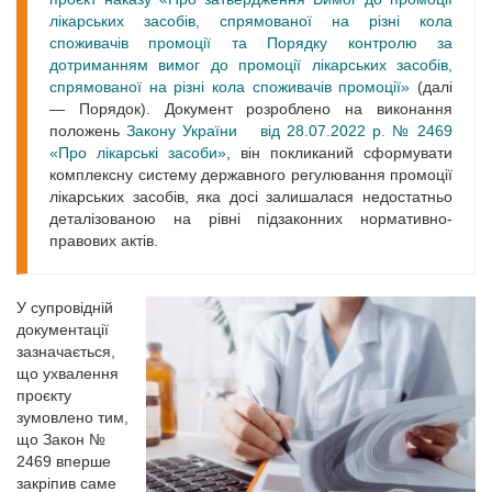
лікарських засобів, спрямованої на різні кола
споживачів промоції та Порядку контролю за
дотриманням вимог до промоції лікарських засобів,
спрямованої на різні кола споживачів промоції»
(далі
— Порядок). Документ розроблено на виконання
положень
Закону України
від 28.07.2022 р. № 2469
«Про лікарські засоби»
, він покликаний сформувати
комплексну систему державного регулювання промоції
лікарських засобів, яка досі залишалася недостатньо
деталізованою на рівні підзаконних нормативно-
правових актів.
У супровідній
документації
зазначається,
що ухвалення
проєкту
зумовлено тим,
що Закон №
2469 вперше
закріпив саме