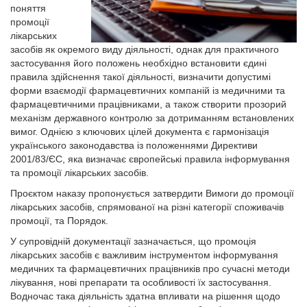
поняття
промоції
лікарських
засобів як окремого виду діяльності, однак для практичного
застосування його положень необхідно встановити єдині
правила здійснення такої діяльності, визначити допустимі
форми взаємодії фармацевтичних компаній із медичними та
фармацевтичними працівниками, а також створити прозорий
механізм державного контролю за дотриманням встановлених
вимог. Однією з ключових цілей документа є гармонізація
українського законодавства із положеннями Директиви
2001/83/ЄС, яка визначає європейські правила інформування
та промоції лікарських засобів.
Проєктом наказу пропонується затвердити Вимоги до промоції
лікарських засобів, спрямованої на різні категорії споживачів
промоції, та Порядок.
У супровідній документації зазначається, що промоція
лікарських засобів є важливим інструментом інформування
медичних та фармацевтичних працівників про сучасні методи
лікування, нові препарати та особливості їх застосування.
Водночас така діяльність здатна впливати на рішення щодо