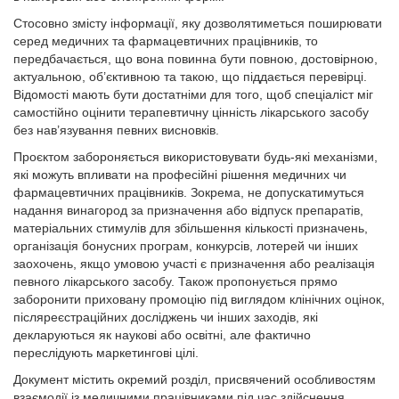
Стосовно змісту інформації, яку дозволятиметься поширювати
серед медичних та фармацевтичних працівників, то
передбачається, що вона повинна бути повною, достовірною,
актуальною, об’єктивною та такою, що піддається перевірці.
Відомості мають бути достатніми для того, щоб спеціаліст міг
самостійно оцінити терапевтичну цінність лікарського засобу
без нав’язування певних висновків.
Проєктом забороняється використовувати будь-які механізми,
які можуть впливати на професійні рішення медичних чи
фармацевтичних працівників. Зокрема, не допускатимуться
надання винагород за призначення або відпуск препаратів,
матеріальних стимулів для збільшення кількості призначень,
організація бонусних програм, конкурсів, лотерей чи інших
заохочень, якщо умовою участі є призначення або реалізація
певного лікарського засобу. Також пропонується прямо
заборонити приховану промоцію під виглядом клінічних оцінок,
післяреєстраційних досліджень чи інших заходів, які
декларуються як наукові або освітні, але фактично
переслідують маркетингові цілі.
Документ містить окремий розділ, присвячений особливостям
взаємодії із медичними працівниками під час здійснення