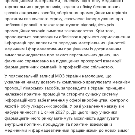
промоційними матеріалами, належну підготовку медичних і
торговельних представників, ведення обліку безкоштовних
зразків лікарських засобів, зберігання промоційних матеріалів
протягом визначеного строку, своєчасне інформування про
небажані реакції, а також гарантувати відповідність усіх
промоційних заходів вимогам законодавства. Крім того,
пропонується запровадити обов’язок щорічного оприлюднення
інформації про виплати та передачу матеріальних цінностей
медичним і фармацевтичним працівникам із дотриманням
вимог законодавства про захист персональних даних, що
фактично спрямовано на підвищення прозорості взаємодії
фармацевтичних компаній із професійною спільнотою.
У пояснювальній записці МОЗ України наголошує, що
ухвалення наказу дозволить комплексно врегулювати механізм
промоції лікарських засобів, запровадити в Україні принципи
належної практики промоції та створити сучасну систему
інформаційного забезпечення у сфері виробництва, контролю
якості й обігу лікарських засобів. У разі ухвалення наказу він
набуде чинності з 1 січня 2027 р. До цього часу учасники
фармацевтичного ринку матимуть можливість адаптувати
внутрішні політики, процедури та практики взаємодії із
медичними й фармацевтичними працівниками до нових вимог