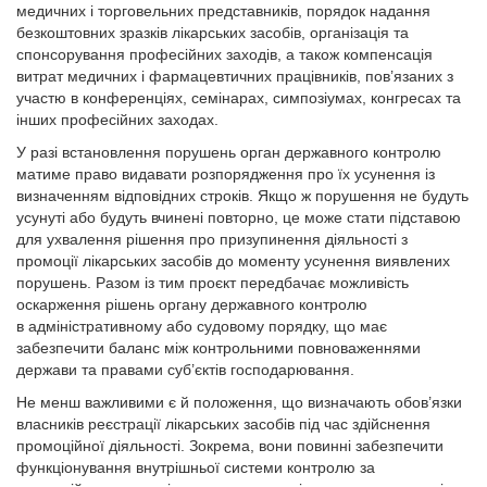
медичних і торговельних представників, порядок надання
безкоштовних зразків лікарських засобів, організація та
спонсорування професійних заходів, а також компенсація
витрат медичних і фармацевтичних працівників, пов’язаних з
участю в конференціях, семінарах, симпозіумах, конгресах та
інших професійних заходах.
У разі встановлення порушень орган державного контролю
матиме право видавати розпорядження про їх усунення із
визначенням відповідних строків. Якщо ж порушення не будуть
усунуті або будуть вчинені повторно, це може стати підставою
для ухвалення рішення про призупинення діяльності з
промоції лікарських засобів до моменту усунення виявлених
порушень. Разом із тим проєкт передбачає можливість
оскарження рішень органу державного контролю
в адміністративному або судовому порядку, що має
забезпечити баланс між контрольними повноваженнями
держави та правами суб’єктів господарювання.
Не менш важливими є й положення, що визначають обов’язки
власників реєстрації лікарських засобів під час здійснення
промоційної діяльності. Зокрема, вони повинні забезпечити
функціонування внутрішньої системи контролю за