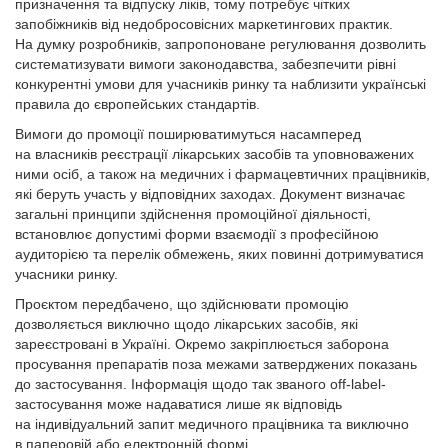
призначення та відпуску ліків, тому потребує чітких
запобіжників від недобросовісних маркетингових практик.
На думку розробників, запропоноване регулювання дозволить
систематизувати вимоги законодавства, забезпечити рівні
конкурентні умови для учасників ринку та наблизити українські
правила до європейських стандартів.
Вимоги до промоції поширюватимуться насамперед
на власників реєстрації лікарських засобів та уповноважених
ними осіб, а також на медичних і фармацевтичних працівників,
які беруть участь у відповідних заходах. Документ визначає
загальні принципи здійснення промоційної діяльності,
встановлює допустимі форми взаємодії з професійною
аудиторією та перелік обмежень, яких повинні дотримуватися
учасники ринку.
Проєктом передбачено, що здійснювати промоцію
дозволяється виключно щодо лікарських засобів, які
зареєстровані в Україні. Окремо закріплюється заборона
просування препаратів поза межами затверджених показань
до застосування. Інформація щодо так званого off-label-
застосування може надаватися лише як відповідь
на індивідуальний запит медичного працівника та виключно
в паперовій або електронній формі.