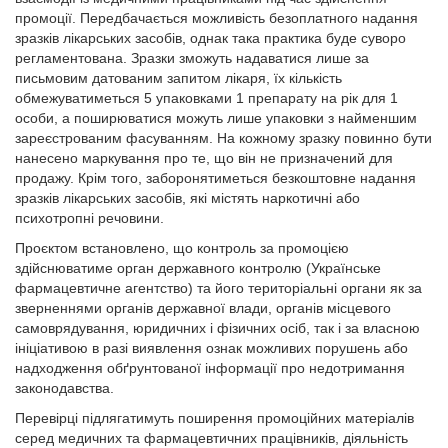
промоції. Передбачається можливість безоплатного надання
зразків лікарських засобів, однак така практика буде суворо
регламентована. Зразки зможуть надаватися лише за
письмовим датованим запитом лікаря, їх кількість
обмежуватиметься 5 упаковками 1 препарату на рік для 1
особи, а поширюватися можуть лише упаковки з найменшим
зареєстрованим фасуванням. На кожному зразку повинно бути
нанесено маркування про те, що він не призначений для
продажу. Крім того, заборонятиметься безкоштовне надання
зразків лікарських засобів, які містять наркотичні або
психотропні речовини.
Проєктом встановлено, що контроль за промоцією
здійснюватиме орган державного контролю (Українське
фармацевтичне агентство) та його територіальні органи як за
зверненнями органів державної влади, органів місцевого
самоврядування, юридичних і фізичних осіб, так і за власною
ініціативою в разі виявлення ознак можливих порушень або
надходження обґрунтованої інформації про недотримання
законодавства.
Перевірці підлягатимуть поширення промоційних матеріалів
серед медичних та фармацевтичних працівників, діяльність