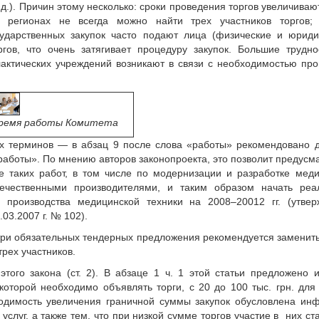
.д.). Причин этому несколько: сроки проведения торгов увеличиваю
регионах не всегда можно найти трех участников торгов;
дарственных закупок часто подают лица (физические и юридич
ов, что очень затягивает процедуру закупок. Большие трудно
актических учреждений возникают в связи с необходимостью пр
время работы Комитета
ых терминов — в абзац 9 после слова «работы» рекомендовано 
работы». По мнению авторов законопроекта, это позволит предусм
е таких работ, в том числе по модернизации и разработке мед
течественными производителями, и таким образом начать реа
 производства медицинской техники на 2008–20012 гг. (утвер
03.2007 г. № 102).
) три обязательных тендерных предложения рекомендуется заменить
трех участников.
ого закона (ст. 2). В абзаце 1 ч. 1 этой статьи предложено 
оторой необходимо объявлять торги, с 20 до 100 тыс. грн. для
бходимость увеличения граничной суммы закупок обусловлена ин
луг, а также тем, что при низкой сумме торгов участие в них ст