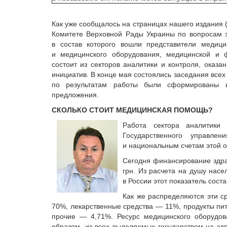
Как уже сообщалось на страницах нашего издани
Комитете Верховной Рады Украины по вопросам 
в состав которого вошли представители медици
и медицинского оборудования, медицинской и 
состоит из секторов аналитики и контроля, оказ
инициатив. В конце мая состоялись заседания всех
по результатам работы были сформированы и
предложения.
СКОЛЬКО СТОИТ МЕДИЦИНСКАЯ ПОМОЩЬ?
Работа сектора аналитики
Государственного управле
и национальным счетам этой о
Сегодня финансирование здра
грн. Из расчета на душу насе
в России этот показатель сост
Как же распределяются эти с
70%, лекарственные средства — 11%, продукты пи
прочие — 4,71%. Ресурс медицинского оборудов
образом, из всех выделяемых государством на зд