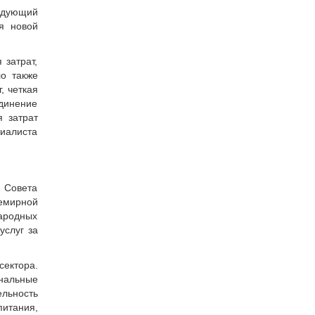
едующий
я новой
 затрат,
о также
, четкая
динение
 затрат
иалиста
 Совета
емирной
народных
услуг за
сектора.
нальные
льность
питания,