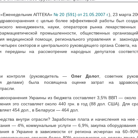
я («Еженедельник АПТЕКА»
№ 20 (591) от 21.05.2007 г.
), 23 марта 20
здравоохранения с целью более эффективной работы был создан
нского менеджмента, науки, операторов рынка лекарственных 
фармацевтической промышленности, общественных организаций
ания медицинской помощи, регионального управления и законод
 четырех секторов и центрального руководящего органа Совета, на
 переданы на рассмотрение народных депутатов соответс
 и контроля (руководитель —
Олег Долот
, советник руков
ния делами) была посвящена оценке затрат на здравоох
трасли.
воохранения Украины из бюджета составляет 3,5% ВВП — около
ления это составляет около 440 грн. в год (88 дол. США). Для ср
авляет 454 дол., в Беларуси — 464 дол.
редства внутри отрасли? Заработная плата и начисления на нее
тания — 4%, коммунальные услуги — 6,9%, закупка оборудования
ания в Украине в зависимости от региона исчерпан на 60–90%
равоохранение средств более 80% расходуются на оплату труда 