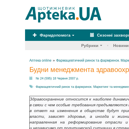
Фармдопомога
Сезонні захво
Рубрики
Новини
»
Аптека online
Фармацевтичний ринок та фармринок. Марк
Будни менеджмента здравоохр
№ 24 (595) 18 Червня 2007 р.
Фармацевтичний ринок та фармринок. Маркетинг та менеджме
Здравоохранение относится к наиболее динам
в связи с чем особые требования предъявляются
в ответ на изменения в обществе будут при
власти, зависят здоровье, а иногда и жизн
направленная на реформирование отрасли и
и независимо от политической ситуации в стран