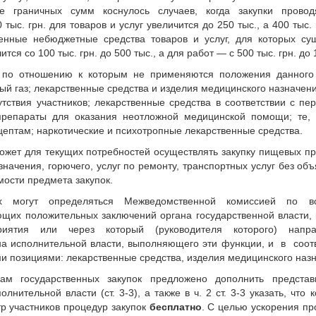
е граничных сумм коснулось случаев, когда закупки провод
ыс. грн. для товаров и услуг увеличится до 250 тыс., а 400 тыс. 
енные небюджетные средства товаров и услуг, для которых су
я со 100 тыс. грн. до 500 тыс., а для работ — с 500 тыс. грн. до 
к, по отношению к которым не применяются положения данного 
й газ; лекарственные средства и изделия медицинского назначени
тствия участников; лекарственные средства в соответствии с пе
репараты для оказания неотложной медицинской помощи; те, 
цептам; наркотические и психотропные лекарственные средства.
 может для текущих потребностей осуществлять закупку пищевых пр
начения, горючего, услуг по ремонту, транспортных услуг без об
мости предмета закупок.
ых могут определяться Межведомственной комиссией по в
ующих положительных заключений органа государственной власти,
иятия или через который (руководителя которого) напра
ана исполнительной власти, выполняющего эти функции, и в соот
ими позициями: лекарственные средства, изделия медицинского наз
ам государственных закупок предложено дополнить представ
нительной власти (ст. 3-3), а также в ч. 2 ст. 3-3 указать, что 
тр участников процедур закупок
бесплатно
. С целью ускорения п