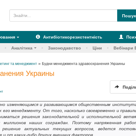
рювання
Антибіотикорезистентність
Псих
Аналітика
Законодавство
Ціни
Вебінари 
»
етинг та менеджмент
Будни менеджмента здравоохранения Украины
анения Украины
Поділ
нт
ично изменяющимся и развивающимся общественным институт
 к его менеджменту. От того, насколько своевременно и правил
ниматься решения законодательной и исполнительной ветв
и миллионов наших сограждан. Поэтому напряженная рабо
 решение актуальных текущих вопросов, ведется постоя
е и от каких-либо других внешних факторов.