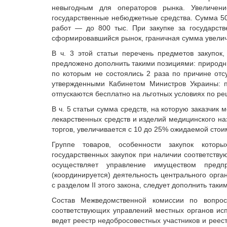
невыгодным для операторов рынка. Увеличени
государственные небюджетные средства. Сумма 50 т
работ — до 800 тыс. При закупке за государств
сформировавшийся рынок, граничная сумма увеличитс
В ч. 3 этой статьи перечень предметов закупо
предложено дополнить такими позициями: природны
по которым не состоялись 2 раза по причине отсу
утвержденными Кабинетом Министров Украины: п
отпускаются бесплатно на льготных условиях по ре
В ч. 5 статьи сумма средств, на которую заказчик
лекарственных средств и изделий медицинского наз
торгов, увеличивается с 10 до 25% ожидаемой стои
Группе товаров, особенности закупок котор
государственных закупок при наличии соответств
осуществляет управление имуществом предпр
(координируется) деятельность центрального орг
с разделом ІІ этого закона, следует дополнить так
Состав Межведомственной комиссии по вопрос
соответствующих управлений местных органов испол
ведет реестр недобросовестных участников и реес