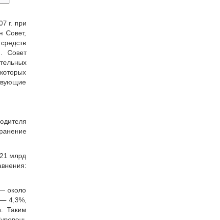
07 г. при
 Совет,
средств
. Совет
ательных
 которых
твующие
одителя
ранение
 21 млрд
авнения:
 — около
 — 4,3%,
. Таким
(уровень