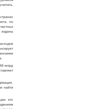
читать,
 странах
жета, но
 частных
 изданы
расходов
ансирует
цинскими
в.
 46 млрд
ставляет
ормация,
же найти
ции: это
еждениям