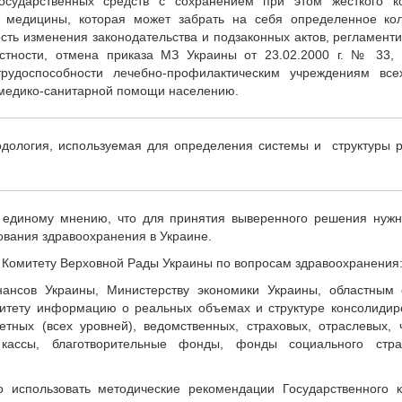
осударственных средств с сохранением при этом жесткого ко
й медицины, которая может забрать на себя определенное кол
ость изменения законодательства и подзаконных актов, регламен
астности, отмена приказа МЗ Украины от 23.02.2000 г. № 33, 
трудоспособности лечебно-профилактическим учреждениям вс
й медико-санитарной помощи населению.
дология, используемая для определения системы и структуры 
к единому мнению, что для принятия выверенного решения нужн
вания здравоохранения в Украине.
 Комитету Верховной Рады Украины по вопросам здравоохранения
ансов Украины, Министерству экономики Украины, областным 
митету информацию о реальных объемах и структуре консолиди
тных (всех уровней), ведомственных, страховых, отраслевых, 
кассы, благотворительные фонды, фонды социального стра
 использовать методические рекомендации Государственного к