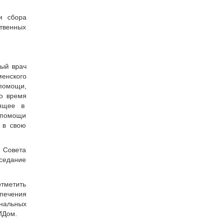
и сбора
твенных
ный врач
енского
помощи,
о время
дящее в
 помощи
 в свою
 Совета
аседание
отметить
спечения
нальных
ИДом.