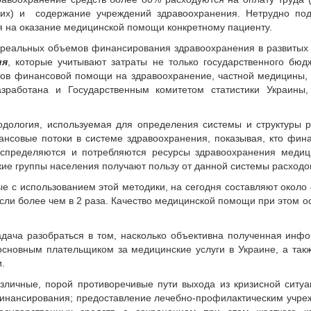
ких) и содержание учреждений здравоохранения. Нетрудно подс
я на оказание медицинской помощи конкретному пациенту.
 реальных объемов финансирования здравоохранения в развитых
ия
, которые учитывают затраты не только государственного бюд
нтов финансовой помощи на здравоохранение, частной медицины,
зработана и Государственным комитетом статистики Украины,
дология, используемая для определения системы и структуры 
ансовые потоки в системе здравоохранения, показывая, кто фин
распределяются и потребляются ресурсы здравоохранения меди
акие группы населения получают пользу от данной системы расходо
е с использованием этой методики, на сегодня составляют около
сли более чем в 2 раза. Качество медицинской помощи при этом о
дача разобраться в том, насколько объективна полученная инф
 основным плательщиком за медицинские услуги в Украине, а так
.
личные, порой противоречивые пути выхода из кризисной ситуа
инансирования; предоставление лечебно-профилактическим учр