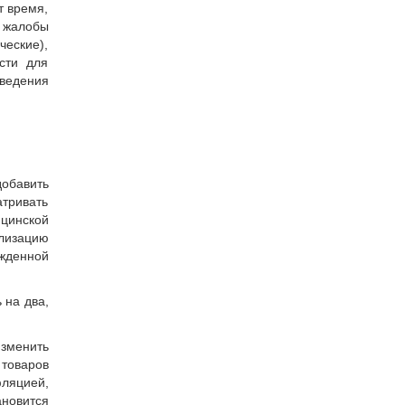
т время,
 жалобы
еские),
сти для
оведения
добавить
атривать
ицинской
лизацию
жденной
 на два,
изменить
 товаров
фляцией,
ановится