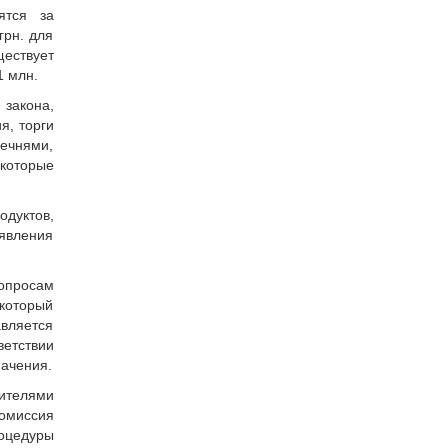
ятся за
грн. для
ществует
1 млн.
закона,
я, торги
речнями,
которые
одуктов,
ъявления
опросам
 который
вляется
ветствии
начения.
ителями
комиссия
роцедуры