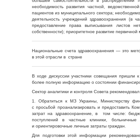
большей самостоятельности в распределении г
необходимость развития частной, ведомственно
пациентов из муниципального сектора; необходим
деятельность учреждений здравоохранения (в ч
предоставление права выписывания листов не
собственности); приоритетное развитие первично
Национальные счета здравоохранения — это мето
в этой отрасли в стране
В ходе дискуссии участники совещания пришли 
более полную информацию о состоянии финансиро
Сектор аналитики и контроля Совета рекомендовал
1. Обратиться к МЗ Украины, Министерству фин
с просьбой проанализировать и предоставить Ко
затрат на здравоохранение, в том числе: бюдже
поступлений в частные клиники, больничные 
и ориентировочные личные затраты граждан.
Для подготовки этой информации рекомендовано