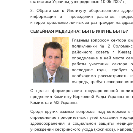
статистики Украины, утвержденные 10.05.2007 г.;
2. Обратиться к Институту общественного здор
информации и проведения расчетов, предос
и территориальных личных затрат граждан на здра
СЕМЕЙНАЯ МЕДИЦИНА: БЫТЬ ИЛИ НЕ БЫТЬ?
Главным вопросом сектора о
поликлиники № 2 Соломенско
районного совета г. Киева
определение в ней места се
работы участники сектора 
последние годы, требует у
необходимо рассматривать к
очередь, требует совершенств
С целью формирования государственной полит
предложил Комитету Верховной Рады Украины по в
Комитета и МЗ Украины.
Среди других важных вопросов, над которыми в 
определение приоритетных путей оказания медиц
здравоохранения и социальной защиты медицин
учреждений сестринского ухода (хосписов), напра