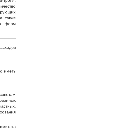
нтроля;
ичество
тирующих
а также
ех форм
расходов
о иметь
:
советам
рованных
частных,
хования
омитета