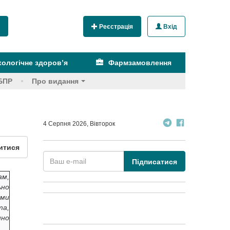
Реєстрація
Вхід
ологічне здоров’я
Фармзамовлення
БПР
Про видання
4 Серпня 2026, Вівторок
итися
Підписатися
ам,
ьно
ями
та,
нно