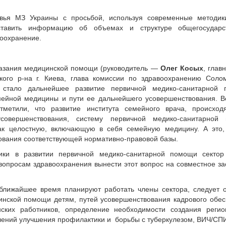
овья МЗ Украины с просьбой, используя современные методик
тавить информацию об объемах и структуре общегосударс
воохранение.
казания медицинской помощи (руководитель —
Олег Косых
, глав
го р-на г. Киева, глава комиссии по здравоохранению Солом
) стало дальнейшее развитие первичной медико-санитарной 
мейной медицины и пути ее дальнейшего усовершенствования. В
отметили, что развитие института семейного врача, происхо
совершенствования, систему первичной медико-санитарной
ак целостную, включающую в себя семейную медицину. А это,
ования соответствующей нормативно-правовой базы.
ики в развитии первичной медико-санитарной помощи сектор
опросам здравоохранения вынести этот вопрос на совместное з
ближайшее время планируют работать члены сектора, следует 
инской помощи детям, путей усовершенствования кадрового обе
ских работников, определение необходимости создания регио
влений улучшения профилактики и борьбы с туберкулезом, ВИЧ/СП