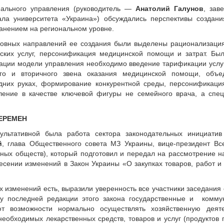
нального управления (руководитель —
Анатолий Галунов
, зав
ла университета «Украина») обсуждались перспективы создани
анением на региональном уровне.
овных направлений ее создания были выделены рационализация
ских услуг, персонификация медицинской помощи и затрат. Был
зации модели управления необходимо введение тарификации услуг
ого и вторичного звена оказания медицинской помощи, объе
дних руках, формирование конкурентной среды, персонификация
ение в качестве ключевой фигуры не семейного врача, а спец
ЕРЕМЕН
ультативной была работа сектора законодательных инициатив
й
, глава Общественного совета МЗ Украины, вице-президент Вс
ных обществ), который подготовил и передал на рассмотрение 
есении изменений в Закон Украины «О закупках товаров, работ и 
х изменений есть, выразили уверенность все участники заседания 
у последней редакции этого закона государственные и комму
т возможности нормально осуществлять хозяйственную деяте
необходимых лекарственных средств, товаров и услуг (продуктов 