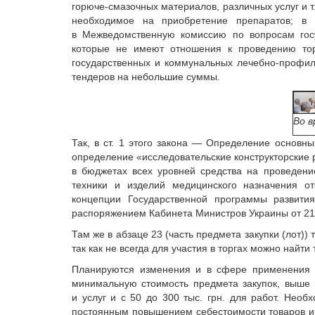
горюче-смазочных материалов, различных услуг и т
необходимое на приобретение препаратов; в 
в Межведомственную комиссию по вопросам госу
которые не имеют отношения к проведению торг
государственных и коммунальных лечебно-профил
тендеров на небольшие суммы.
Во 
Так, в ст. 1 этого закона — Определение основн
определение «исследовательские конструкторские 
в бюджетах всех уровней средства на проведени
техники и изделий медицинского назначения о
концепции Государственной программы развития
распоряжением Кабинета Министров Украины от 21.
Там же в абзаце 23 (часть предмета закупки (лот)
так как не всегда для участия в торгах можно найти 
Планируются изменения и в сфере применения эт
минимальную стоимость предмета закупок, выше к
и услуг и с 50 до 300 тыс. грн. для работ. Нео
постоянным повышением себестоимости товаров и ус