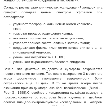
хондропротекторы — хондроитин и глюкозамин.
Согласно результатам клинических исследований хондроитина
сульфат обладает целым спектром эффектов при
остеоартрозе:
улучшает фосфорно-кальциевый обмен хрящевой
ткани;
тормозит процесс разрушения хряща;
оказывает противовоспалительное действие;
ускоряет процесс восстановления костной ткани;
поддерживает физико-химические показатели константы
синовиальной жидкости;
уменьшает потребность в НПВП;
уменьшает выраженность болевого синдрома.
Важно, что действие хондроитина сульфата сохраняется
после окончания лечения. Так, после завершения 3-месячного
курса достигнутое уменьшение выраженности боли
сохранялось еще 90 дней. В то же время вскоре после
окончания приема диклофенака боль возобновилась (Bucsi L.,
Poor G., 1998).Способность хондроитина сульфата замедлять
прогрессирование остеоартроза была изучена в двойном
слепом плацебо-контролируемом исследовании, в котором