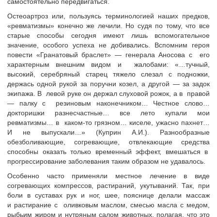
самостоятельно передвигаться.
Остеоартроз или, пользуясь терминологией наших предков,
«ревматизмы» конечно же лечили. Но судя по тому, что все
старые способы сегодня имеют лишь вспомогательное
значение, особого успеха не добивались. Вспомним героя
повести «Гранатовый браслет» — генерала Аносова с его
характерным внешним видом и жалобами: «…тучный,
высокий, серебряный старец тяжело слезал с подножки,
держась одной рукой за поручни козел, а другой — за задок
экипажа. В левой руке он держал слуховой рожок, а в правой
— палку с резиновым наконечником… Честное слово…
докторишки разнесчастные… все лето купали мои
ревматизмы… в каком-то грязном… киселе, ужасно пахнет…
И не выпускали…» (Куприн А.И.). Разнообразные
обезболивающие, согревающие, отвлекающие средства
способны оказать только временный эффект, вмешаться в
прогрессирование заболевания таким образом не удавалось.
Особенно часто применяли местное лечение в виде
согревающих компрессов, растираний, укутываний. Так, при
боли в суставах рук и ног, шее, пояснице делали массаж
и растирание с оливковым маслом, смесью масла с медом,
рыбьим жиром и нутряным салом животных, полагая, что это