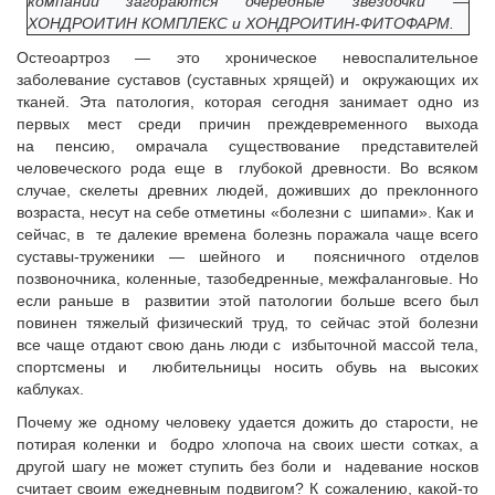
компании загораются очередные звездочки —
ХОНДРОИТИН КОМПЛЕКС и ХОНДРОИТИН-ФИТОФАРМ.
Остеоартроз — это хроническое невоспалительное
заболевание суставов (суставных хрящей) и окружающих их
тканей. Эта патология, которая сегодня занимает одно из
первых мест среди причин преждевременного выхода
на пенсию, омрачала существование представителей
человеческого рода еще в глубокой древности. Во всяком
случае, скелеты древних людей, доживших до преклонного
возраста, несут на себе отметины «болезни с шипами». Как и
сейчас, в те далекие времена болезнь поражала чаще всего
суставы-труженики — шейного и поясничного отделов
позвоночника, коленные, тазобедренные, межфаланговые. Но
если раньше в развитии этой патологии больше всего был
повинен тяжелый физический труд, то сейчас этой болезни
все чаще отдают свою дань люди с избыточной массой тела,
спортсмены и любительницы носить обувь на высоких
каблуках.
Почему же одному человеку удается дожить до старости, не
потирая коленки и бодро хлопоча на своих шести сотках, а
другой шагу не может ступить без боли и надевание носков
считает своим ежедневным подвигом? К сожалению, какой-то