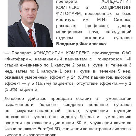
препарата ХОНДРОИТИН
КОМПЛЕКС и ХОНДРОИТИН-
ФИТОФАРМ, проведенных на базе
института им. М.И. Ситенко,
рассказал профессор, доктор
медицинских наук, заведующий
отделом патологии суставов
Владимир Филиппенко
:
— Препарат ХОНДРОИТИН КОМПЛЕКС производства ОАО
«Фитофарм», назначаемый пациентам с гонартрозом I–II
стадии ежедневно по 1 капсуле 2 раза в сутки в течение 3
нед, затем по 1 капсуле 1 раз в сутки в течение 5 нед,
оказывал умеренный эффект у 24 (80%) пациентов, высокий
эффект — у 5 (16,7%) пациентов, отсутствие эффекта — у 1
(3,3%) пациента.
Лечебное действие препарата состоит в уменьшении
выраженности болевого синдрома коленных суставов
по визуально-аналоговой шкале, улучшении функции
пораженных суставов по индексу Лекена и уменьшению
времени прохождения дистанции 30 м, улучшении качества
жизни по шкале EuroQol-5D, снижении концентрации сиаловых
кислот в сыворотке крови.