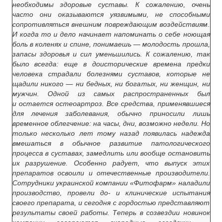
необходимы здоровые суставы. К сожалению, очень
часто они оказываются уязвимыми, не способными
сопротивляться внешним повреждающим воздействиям.
И когда то и дело начинает напоминать о себе ноющая
боль в коленях и спине, понимаешь — молодость прошла,
запасы здоровья и сил уменьшились. К сожалению, так
было всегда: еще в доисторические времена предки
человека страдали болезнями суставов, которые не
щадили никого — ни бедных, ни богатых, ни женщин, ни
мужчин. Одной из самых распространенных был
и остается остеоартроз. Все средства, применявшиеся
для лечения заболевания, обычно приносили лишь
временное облегчение: на часы, дни, возможно недели. Но
только несколько лет тому назад появилась надежда
вмешаться в обычное развитие патологического
процесса в суставах, замедлить или вообще остановить
их разрушение. Особенно радует, что выпуск этих
препаратов освоили и отечественные производители.
Сотрудники украинской компании «Фитофарм» наладили
производство, провели до- и клинические испытания
своего препарата, и сегодня с гордостью представляют
результаты своей работы. Теперь в созвездии новинок