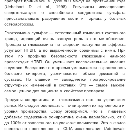
препарат принимали в дозе 800 мг/сут на протяжении года
(Uebelhart D. et al., 1998). Результаты исследования
свидетельствуют о способности хондроитина сульфата
приостанавливать разрушение кости и хряща у больных
остеоартрозом.
Глюкозамина сульфат — естественный компонент суставного
хряща, играющий очень важную роль в его метаболизме.
Препараты глюкозамина по скорости наступления эффекта
уступают НПВП, а по выраженности сравнимы с ними. При
этом по профилю безопасности глюкозамин намного
превосходит НПВП. Он уменьшает воспалительные явления
в суставе. Вследствие его приема уменьшается выраженность
болевого синдрома, увеличивается объем движений в
суставах. Но главное — замедляется прогрессирование
структурных изменений в суставах. Это — самое важное,
самое ценное для пациента в свойствах препарата.
Продукты хондроитина и глюкозамина есть на украинском
рынке. Их следует оценивать с точки зрения их изученности и
уровня производства. Сразу оговоримся, что в пищевых
добавках содержание хондроитина очень вариабельно, от 0
до 100% от заявленного на упаковке количества. Это выявило
специально проведенное в США исследование (Adebowale