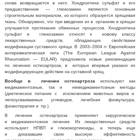
снова возвращается в него. Хондроитина сульфат и его
предшественник — глюкозамин являются основным
строительным материалом, из которого образуется хрящевая
ткань. Обнаружено, что при введении их в организм в хрящах
улучшается протекание обменных процессов. Хондроитина
сульфат и глюкозамин относят к новому классу
лекарственных средств, обладающих свойствами
модификации суставного хряща. В 2003–2004 гг. Европейская
антиревматическая лига (The European League Against
Rheumatism — EULAR) предложила новые рекомендации
по лечению остеоартроза, в которых впервые указано их
модифицирующее действие на суставной хрящ.
Вообще в лечении остеоартроза
используют как
медикаментозные, так и немедикаментозные методы
(диетическое питание с исключением животных жиров и
легкоусваиваемых углеводов, лечебная физкультура,
физиотерапия и пр.).
В лечении остеоартроза применяют хирургическое
и медикаментозное лечение. Из лекарственных средств
используют НПВП и глюкокортикоиды, а теперь еще
и доказавшие свою высокую эффективность