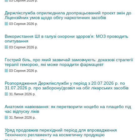
03 Серпня 2026 р.
Держлікслужба оприлюднила доопрацьований проєкт змін до
Ліцензійних умов щодо обігу наркотичних засобів
03 Серпня 2026 р.
Використання ШІ в галузі охорони здоров’я: МОЗ проводить
опитування
03 Серпня 2026 р.
Гострий біль, про який зазвичай замовчують: доказові стратегії
терапії геморою, які може порадити фармацевт
03 Серпня 2026 р.
Розпорядження Держлікслужби у період з 20.07.2026 р. по
31.07.2026 р. про заборону/дозвіл на обіг лікарських засобів
31 Липня 2026 р.
Анатомія навіювання: як перетворити ноцебо на плацебо під
час відпуску ліків
31 Липня 2026 р.
Уряд продовжив перехідний період для впровадження
Технічного регламенту на косметичну продукцію