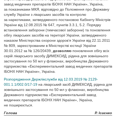
завод медичних препаратів ІБОНХ НАН України», Україна,
за показниками МКЯ, відповідно до Положення про Державну
службу України з лікарських засобів та контролю
за наркотиками, затвердженого постановою Кабінету Міністрів
України від 12.08.2015 № 647, пунктів 3.3.1, 5.2. Порядку
встановлення заборони (тимчасової заборони) та поновлення
обігу лікарських засобів на території України, затвердженого
наказом Міністерства охорони здоров’я України від 22.11.2011
№ 809, зареєстрованим в Міністерстві юстиції України
30.01.2012 за № 126/20439,
дозволяю
поновлення обігу всіх
серій лікарського засобу ДИМЕКСИД, рідина для зовнішнього
застосування по 50 мл у флаконах, виробництва Державного
підприємства «Експериментальний завод медичних препаратів
ІБОНХ НАН України», Україна.
Розпорядження Держлікслужби від 12.03.2019 № 2129-
001.1.1/002.0/17-19
на лікарський засіб ДИМЕКСИД, рідина для
зовнішнього застосування по 50 мл у флаконах, виробництва
Державного підприємства «Експериментальний завод
медичних препаратів ІБОНХ НАН України», Україна,
не поширюється.
Голова
Р. Ісаєнко