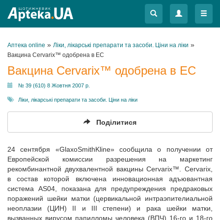
Меню
Меню
»
»
Аптека online
Ліки, лікарські препарати та засоби. Ціни на ліки
Вакцина Cervarix™ одобрена в ЕС
Вакцина Cervarix™ одобрена в ЕС
№ 39 (610) 8 Жовтня 2007 р.
Ліки, лікарські препарати та засоби. Ціни на ліки
Поділитися
24 сентября «GlaxoSmithKline» сообщила о получении от
Европейской комиссии разрешения на маркетинг
рекомбинантной двухвалентной вакцины Cervarix™. Cervarix,
в состав которой включена инновационная адъювантная
система AS04, показана для предупреждения предраковых
поражений шейки матки (цервикальной интраэпителиальной
неоплазии (ЦИН) ІІ и ІІІ степени) и рака шейки матки,
вызванных вирусом папилломы человека (ВПЧ) 16-го и 18-го