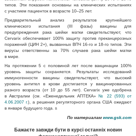
типов. Эти показания основаны на клинических испытаниях
с участием пациенток в возрасте 10–25 лет.
Предварительный анализ результатов крупнейшего
клинического испытания (III фазы) вакцины для
предупреждения рака шейки матки свидетельствуют, что
Cervarix обеспечивает 100% защиту против преканцерозных
поражений (ЦИН 2+), вызванных ВПЧ 16-го и 18-го типов. Эти
вирусы ответственны за 70% случаев рака шейки матки
в мире.
На протяжении 5 с половиной лет после вакцинации 100%
уровень защиты сохраняется. Результаты исследований
иммуногенности вакцины свидетельствуют, что высокий
уровень антител в крови достигается у вакцинированных
разного возраста (от 10 до 55 лет). Cervarix уже одобрена
в Австралии (см. «Еженедельник АПТЕКА»
№ 22 (593) от
4.06.2007 г.
), а решения регуляторного органа США ожидают
в январе будущего года.
n
По материалам
www.gsk.com
Бажаєте завжди бути в курсі останніх новин