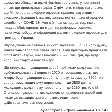
відомства збільшити вдвічі кількість тестувань, у порівнянні
з тією, що проводиться зараз. Окрім того, міністр наголосив,
що Міністерство охорони здоров’я працює над різними
схемами лікування із застосуванням тих чи інших лікарських
засобів при COVID-19. Але є й інша складова, над якою
працює Міністерство, це медична реформа, зокрема,
напрямок побудови ефективної системи охорони здоров’я для
громадян України.
Відповідаючи на питання, міністр зауважив, що, на його думку,
мінімальна заробітна плата лікаря, який приходить працювати
після інтернатури, має становити 20–25 тис. грн, що буде
хорошим стартом його кар’єри.
Що стосується підвищення заробітної плати медикам, яке
відбуватиметься з 1 вересня 2020 р., розраховується, що
лікарю буде підвищено заробітну плату на суму до 3500 грн,
середньому медичному персоналу — до 2500 грн та
молодшому медичному персоналу — до 1250 грн. Але М.
Степанов підкреслив, що одночасне підвищення заробітної
плати до вказаних цифр є неможливим, воно
здійснюватиметься поступово.
Пресслужба «Щотижневика АПТЕКА»