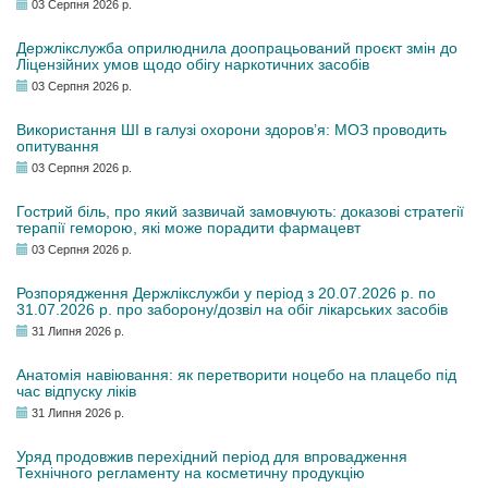
03 Серпня 2026 р.
Держлікслужба оприлюднила доопрацьований проєкт змін до
Ліцензійних умов щодо обігу наркотичних засобів
03 Серпня 2026 р.
Використання ШІ в галузі охорони здоров’я: МОЗ проводить
опитування
03 Серпня 2026 р.
Гострий біль, про який зазвичай замовчують: доказові стратегії
терапії геморою, які може порадити фармацевт
03 Серпня 2026 р.
Розпорядження Держлікслужби у період з 20.07.2026 р. по
31.07.2026 р. про заборону/дозвіл на обіг лікарських засобів
31 Липня 2026 р.
Анатомія навіювання: як перетворити ноцебо на плацебо під
час відпуску ліків
31 Липня 2026 р.
Уряд продовжив перехідний період для впровадження
Технічного регламенту на косметичну продукцію