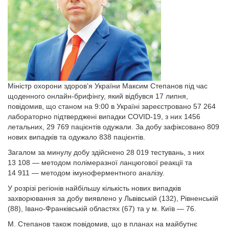
Міністр охорони здоров’я України Максим Степанов під час
щоденного онлайн-брифінгу, який відбувся 17 липня,
повідомив, що станом на 9:00 в Україні зареєстровано 57 264
лабораторно підтверджені випадки COVID-19, з них 1456
летальних, 29 769 пацієнтів одужали. За добу зафіксовано 809
нових випадків та одужало 838 пацієнтів.
Загалом за минулу добу здійснено 28 019 тестувань, з них
13 108 — методом полімеразної ланцюгової реакції та
14 911 — методом імуноферментного аналізу.
У розрізі регіонів найбільшу кількість нових випадків
захворювання за добу виявлено у Львівській (132), Рівненській
(88), Івано-Франківській областях (67) та у м. Київ — 76.
М. Степанов також повідомив, що в планах на майбутнє