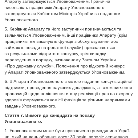
Апарату затверджуються Уповноваженим. Гранична
чисельність працівників Апарату Уповноваженого
затверджується Кабінетом Міністрів України за поданням
Уповноваженого.
5. Керівник Апарату та його заступники призначаються та
звільняються Уповноваженим, інші працівники Апарату (крім
працівників, які виконують функції з обслуговування або
займають посади патронатної служби) призначаються
за результатами відкритого конкурсу, крім випадку
переведення в порядку, визначеному Законом України
«Про державну службу». Положення про відкритий конкурс
у Апараті Уповноваженого затверджується Уповноваженим.
6. В Апараті Уповноваженого з метою надання консультаційної
підтримки, проведення наукових досліджень, а також вивчення
пропозицій щодо поліпшення стану реалізації прав на охорону
здоров’я формуються комісії фахівців за різними напрямками
завдань Уповноваженого.
Стаття 7. Вимоги до кандидата на посаду
Уповноваженого.
1. Уповноваженим може бути призначено громадянина Украї­
ни, який на день обрання досяг 30 років, володіє державною