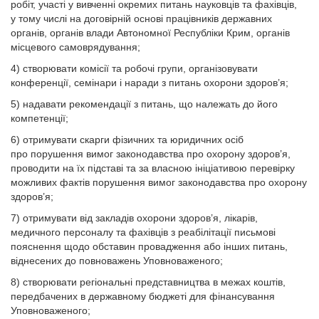
робіт, участі у вивченні окремих питань науковців та фахівців,
у тому числі на договірній основі працівників державних
органів, органів влади Автономної Республіки Крим, органів
місцевого самоврядування;
4) створювати комісії та робочі групи, організовувати
конференції, семінари і наради з питань охорони здоров’я;
5) надавати рекомендації з питань, що належать до його
компетенції;
6) отримувати скарги фізичних та юридичних осіб
про порушення вимог законодавства про охорону здоров’я,
проводити на їх підставі та за власною ініціативою перевірку
можливих фактів порушення вимог законодавства про охорону
здоров’я;
7) отримувати від закладів охорони здоров’я, лікарів,
медичного персоналу та фахівців з реабілітації письмові
пояснення щодо обставин провадження або інших питань,
віднесених до повноважень Уповноваженого;
8) створювати регіональні представництва в межах коштів,
передбачених в державному бюджеті для фінансування
Уповноваженого;