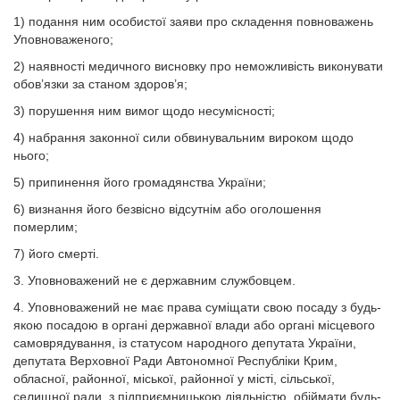
1) подання ним особистої заяви про складення повноважень
Уповноваженого;
2) наявності медичного висновку про неможливість виконувати
обов’язки за станом здоров’я;
3) порушення ним вимог щодо несумісності;
4) набрання законної сили обвинувальним вироком щодо
нього;
5) припинення його громадянства України;
6) визнання його безвісно відсутнім або оголошення
померлим;
7) його смерті.
3. Уповноважений не є державним службовцем.
4. Уповноважений не має права суміщати свою посаду з будь-
якою посадою в органі державної влади або органі місцевого
самоврядування, із статусом народного депутата України,
депутата Верховної Ради Автономної Республіки Крим,
обласної, районної, міської, районної у місті, сільської,
селищної ради, з підприємницькою діяльністю, обіймати будь-