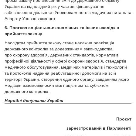
проєкт закону про внесення змін до Державного бюджету
України на відповідний рік у частині фінансування
забезпечення діяльності Уповноваженого з медичних питань та
Апарату Уповноваженого.
6. Прогноз соціально-економічних та інших наслідків
прий­няття закону
Наслідком прийняття закону стане належна реалізація
державного контролю за додержанням законодавства
про охорону здоров’я, державних стандартів, нормативів
професійної діяльності у сфері охорони здоров’я, стандартів
медичного обслуговування, медичних матеріалів і технологій
та протоколів надання реабілітаційної допомоги на всій
території України, створення єдиного органу, завданням якого
медіація взаємовідносин між пацієнтом та суб’єктом
державного контролю.
Народні депутати України
Проєкт
зареєстрований в Парламенті