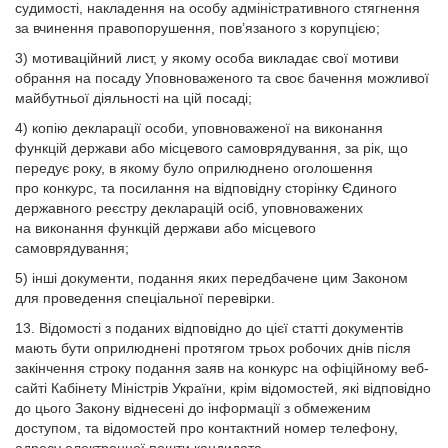
судимості, накладення на особу адміністративного стягнення
за вчинення правопорушення, пов’язаного з корупцією;
3) мотиваційний лист, у якому особа викладає свої мотиви
обрання на посаду Уповноваженого та своє бачення можливої
майбутньої діяльності на цій посаді;
4) копію декларації особи, уповноваженої на виконання
функцій держави або місцевого самоврядування, за рік, що
передує року, в якому було оприлюднено оголошення
про конкурс, та посилання на відповідну сторінку Єдиного
державного реєстру декларацій осіб, уповноважених
на виконання функцій держави або місцевого
самоврядування;
5) інші документи, подання яких передбачене цим Законом
для проведення спеціальної перевірки.
13. Відомості з поданих відповідно до цієї статті документів
мають бути оприлюднені протягом трьох робочих днів після
закінчення строку подання заяв на конкурс на офіційному веб-
сайті Кабінету Міністрів України, крім відомостей, які відповідно
до цього Закону віднесені до інформації з обмеженим
доступом, та відомостей про контактний номер телефону,