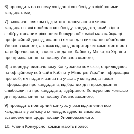
6) проводить на своєму засіданні співбесіду з відібраними
кандидатами;
7) визначає шляхом відкритого голосування з числа
кандидатів, які пройшли співбесіду, кандидата, який згідно
з обґрунтованим рішенням Конкурсної комісії має найкращі
професійний досвід, знання і якості для виконання обов’язків
Уповноваженого, а також відповідає критеріям компетентності
та доброчесності; вносить подання Кабінету Міністрів України
про призначення на посаду Уповноваженого;
8) в порядку, визначеному Конкурсною комісією, оприлюднює
на офіційному веб-сайті Кабінету Міністрів України інформацію
про осіб, які подали заяви на участь у конкурсі, а також
інформацію про кандидатів, відібраних для проходження
співбесіди, та про кандидата, відібраного Конкурсною комісією
для призначення на посаду Уповноваженого;
9) проводить повторний конкурс у разі відхилення всіх
кандидатів у зв’язку з їх невідповідністю вимогам,
встановленим щодо посади Уповноваженого.
10. Члени Конкурсної комісії мають право: