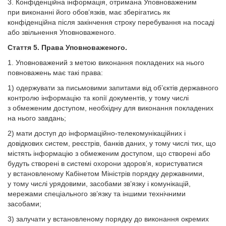
3. Конфіденційна інформація, отримана Уповноваженим
при виконанні його обов’язків, має зберігатись як
конфіденційна після закінчення строку перебування на посаді
або звільнення Уповноваженого.
Стаття 5. Права Уповноваженого.
1. Уповноважений з метою виконання покладених на нього
повноважень має такі права:
1) одержувати за письмовими запитами від об’єктів державного
контролю інформацію та копії документів, у тому числі
з обмеженим доступом, необхідну для виконання покладених
на нього завдань;
2) мати доступ до інформаційно-телекомунікаційних і
довідкових систем, реєстрів, банків даних, у тому числі тих, що
містять інформацію з обмеженим доступом, що створені або
будуть створені в системі охорони здоров’я, користуватися
у встановленому Кабінетом Міністрів порядку державними,
у тому числі урядовими, засобами зв’язку і комунікацій,
мережами спеціального зв’язку та іншими технічними
засобами;
3) залучати у встановленому порядку до виконання окремих