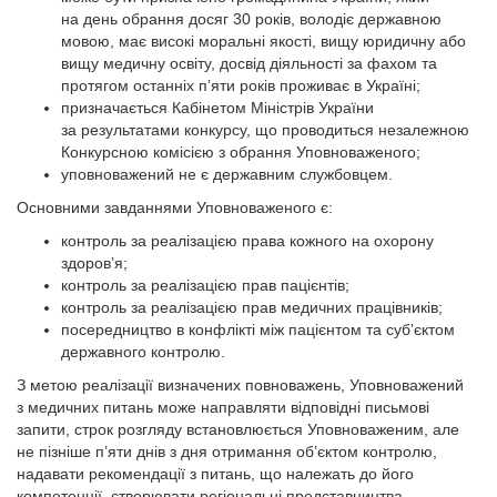
на день обрання досяг 30 років, володіє державною
мовою, має високі моральні якості, вищу юридичну або
вищу медичну освіту, досвід діяльності за фахом та
протягом останніх п’яти років проживає в Україні;
призначається Кабінетом Міністрів України
за результатами конкурсу, що проводиться незалежною
Конкурсною комісією з обрання Уповноваженого;
уповноважений не є державним службовцем.
Основними завданнями Уповноваженого є:
контроль за реалізацією права кожного на охорону
здоров’я;
контроль за реалізацією прав пацієнтів;
контроль за реалізацією прав медичних працівників;
посередництво в конфлікті між пацієнтом та суб’єктом
державного контролю.
З метою реалізації визначених повноважень, Уповноважений
з медичних питань може направляти відповідні письмові
запити, строк розгляду встановлюється Уповноваженим, але
не пізніше п’яти днів з дня отримання об’єктом контролю,
надавати рекомендації з питань, що належать до його
компетенції, створювати регіо­нальні представництва,