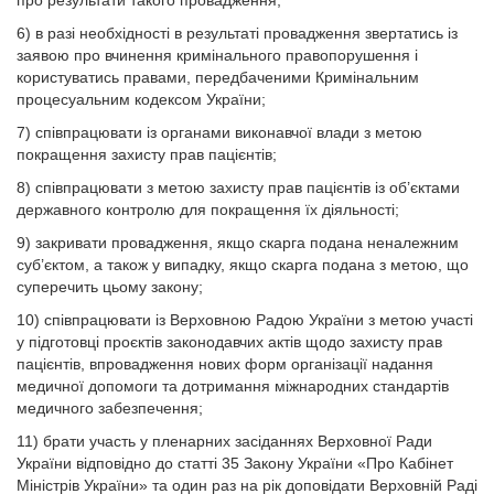
про результати такого провадження;
6) в разі необхідності в результаті провадження звертатись із
заявою про вчинення кримінального правопорушення і
користуватись правами, передбаченими Кримінальним
процесуальним кодексом України;
7) співпрацювати із органами виконавчої влади з метою
покращення захисту прав пацієнтів;
8) співпрацювати з метою захисту прав пацієнтів із об’єктами
державного контролю для покращення їх діяльності;
9) закривати провадження, якщо скарга подана неналежним
суб’єктом, а також у випадку, якщо скарга подана з метою, що
суперечить цьому закону;
10) співпрацювати із Верховною Радою України з метою участі
у підготовці проєктів законодавчих актів щодо захисту прав
пацієнтів, впровадження нових форм організації надання
медичної допомоги та дотримання міжнародних стандартів
медичного забезпечення;
11) брати участь у пленарних засіданнях Верховної Ради
Украї­ни відповідно до статті 35 Закону України «Про Кабінет
Міністрів України» та один раз на рік доповідати Верховній Раді