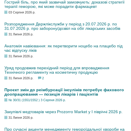
Гострий біль, про який зазвичай замовчують: доказові стратегії
терапії геморою, які може порадити фармацевт
03 Серпня 2026 р.
Розпорядження Держлікслужби у період з 20.07.2026 р. по
31.07.2026 р. про заборону/дозвіл на обіг лікарських засобів
31 Липня 2026 р.
Анатомія навіювання: як перетворити ноцебо на плацебо під
час відпуску ліків
31 Липня 2026 р.
Уряд продовжив перехідний період для впровадження
Технічного регламенту на косметичну продукцію
31 Липня 2026 р.
2
Проєкт змін до реімбурсації інсулінів потребує фахового
доопрацювання — позиція лікарів і пацієнтів
№ 30/31 (1551/1552 ) 3 Серпня 2026 р.
Закупівлі медтоварів через Prozorro Market у I півріччі 2026 р.
31 Липня 2026 р.
Про сучасні акценти менеджменту гемороїдальної хвороби на