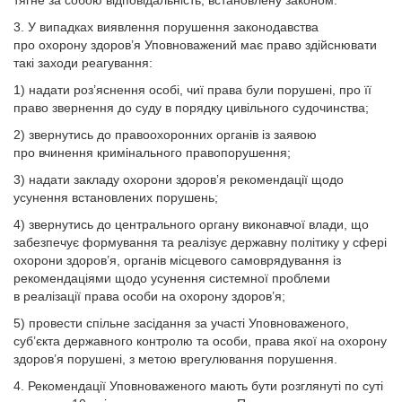
тягне за собою відповідальність, встановлену законом.
3. У випадках виявлення порушення законодавства
про охорону здоров’я Уповноважений має право здійснювати
такі заходи реагування:
1) надати роз’яснення особі, чиї права були порушені, про її
право звернення до суду в порядку цивільного судочинства;
2) звернутись до правоохоронних органів із заявою
про вчинення кримінального правопорушення;
3) надати закладу охорони здоров’я рекомендації щодо
усунення встановлених порушень;
4) звернутись до центрального органу виконавчої влади, що
забезпечує формування та реалізує державну політику у сфері
охорони здоров’я, органів місцевого самоврядування із
рекомендаціями щодо усунення системної проблеми
в реалізації права особи на охорону здоров’я;
5) провести спільне засідання за участі Уповноваженого,
суб’єкта державного контролю та особи, права якої на охорону
здоров’я порушені, з метою врегулювання порушення.
4. Рекомендації Уповноваженого мають бути розглянуті по суті