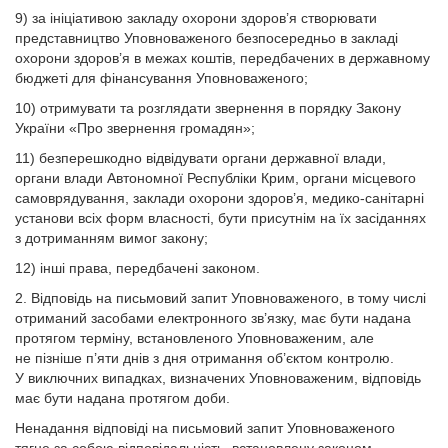
9) за ініціативою закладу охорони здоров’я створювати
представництво Уповноваженого безпосередньо в закладі
охорони здоров’я в межах коштів, передбачених в державному
бюджеті для фінансування Уповноваженого;
10) отримувати та розглядати звернення в порядку Закону
України «Про звернення громадян»;
11) безперешкодно відвідувати органи державної влади,
органи влади Автономної Республіки Крим, органи місцевого
самоврядування, заклади охорони здоров’я, медико-санітарні
установи всіх форм власності, бути присутнім на їх засіданнях
з дотриманням вимог закону;
12) інші права, передбачені законом.
2. Відповідь на письмовий запит Уповноваженого, в тому числі
отриманий засобами електронного зв’язку, має бути надана
протягом терміну, встановленого Уповноваженим, але
не пізніше п’яти днів з дня отримання об’єктом контролю.
У виключних випадках, визначених Уповноваженим, відповідь
має бути надана протягом доби.
Ненадання відповіді на письмовий запит Уповноваженого