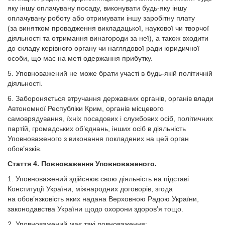
яку іншу оплачувану посаду, виконувати будь-яку іншу
оплачувану роботу або отримувати іншу заробітну плату
(за винятком провадження викладацької, наукової чи творчої
діяльності та отримання винагороди за неї), а також входити
до складу керівного органу чи наглядової ради юридичної
особи, що має на меті одержання прибутку.
5. Уповноважений не може брати участі в будь-якій політичній
діяльності.
6. Забороняється втручання державних органів, органів влади
Автономної Республіки Крим, органів місцевого
самоврядування, їхніх посадових і службових осіб, політичних
партій, громадських об’єднань, інших осіб в діяльність
Уповноваженого з виконання покладених на цей орган
обов’язків.
Стаття 4. Повноваження Уповноваженого.
1. Уповноважений здійснює свою діяльність на підставі
Конституції України, міжнародних договорів, згода
на обов’язковість яких надана Верховною Радою України,
законодавства України щодо охорони здоров’я тощо.
2. Уповноважений має такі повноваження: