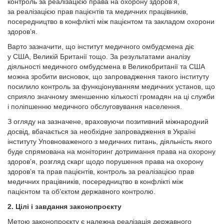
контроль за реалізацією права на охорону здоров’я,
за реалізацією прав пацієнтів та медичних працівників,
посередництво в конфлікті між пацієнтом та закладом охорони
здоров’я.
Варто зазначити, що інститут медичного омбудсмена діє
у США, Великій Британії тощо. За результатами аналізу
діяльності медичного омбудсмена в Великобританії та США
можна зробити висновок, що запровадження такого інституту
посилило конт­роль за функціонуванням медичних установ, що
сприяло значному зменшенню кількості громадян на ці служби
і поліпшенню медичного обслуговування населення.
З огляду на зазначене, враховуючи позитивний міжнародний
досвід, вбачається за необхідне запровадження в Україні
інституту Уповноваженого з медичних питань, діяльність якого
буде спрямована на моніторинг дотримання права на охорону
здоров’я, розгляд скарг щодо порушення права на охорону
здоров’я та прав пацієнтів, контроль за реалізацією прав
медичних працівників, посередництво в конфлікті між
пацієнтом та об’єктом державного контролю.
2. Цілі і завдання законопроєкту
Метою законопроєкту є належна реалізація державного