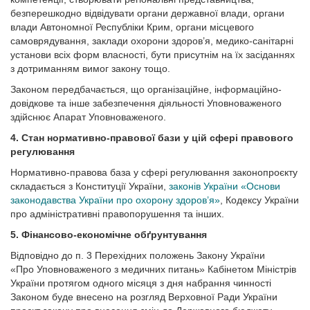
безперешкодно відвідувати органи державної влади, органи
влади Автономної Республіки Крим, органи місцевого
самоврядування, заклади охорони здоров’я, медико-санітарні
установи всіх форм власності, бути присутнім на їх засіданнях
з дотриманням вимог закону тощо.
Законом передбачається, що організаційне, інформаційно-
довідкове та інше забезпечення діяльності Уповноваженого
здійснює Апарат Уповноваженого.
4. Стан нормативно-правової бази у цій сфері правового
регулювання
Нормативно-правова база у сфері регулювання законопроєкту
складається з Конституції України,
законів України «Основи
законодавства України про охорону здоров’я»
, Кодексу України
про адміністративні правопорушення та інших.
5. Фінансово-економічне обґрунтування
Відповідно до п. 3 Перехідних положень Закону України
«Про Уповноваженого з медичних питань» Кабінетом Міністрів
України протягом одного місяця з дня набрання чинності
Законом буде внесено на розгляд Верховної Ради України