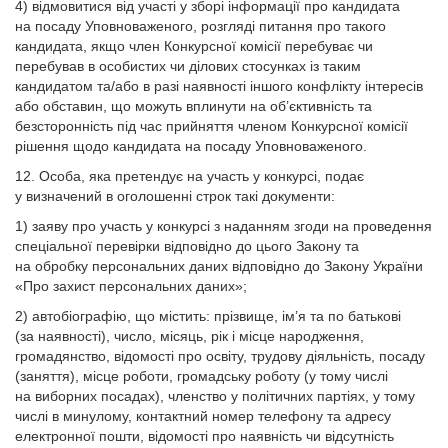
4) відмовитися від участі у зборі інформації про кандидата
на посаду Уповноваженого, розгляді питання про такого
кандидата, якщо член Конкурсної комісії перебуває чи
перебував в особистих чи ділових стосунках із таким
кандидатом та/або в разі наявності іншого конфлікту інтересів
або обставин, що можуть вплинути на об’єктивність та
безсторонність під час прийняття членом Конкурсної комісії
рішення щодо кандидата на посаду Уповноваженого.
12. Особа, яка претендує на участь у конкурсі, подає
у визначений в оголошенні строк такі документи:
1) заяву про участь у конкурсі з наданням згоди на проведення
спеціальної перевірки відповідно до цього Закону та
на обробку персональних даних відповідно до Закону України
«Про захист персональних даних»;
2) автобіографію, що містить: прізвище, ім’я та по батькові
(за наявності), число, місяць, рік і місце народження,
громадянство, відомості про освіту, трудову діяльність, посаду
(заняття), місце роботи, громадську роботу (у тому числі
на виборних посадах), членство у політичних партіях, у тому
числі в минулому, контактний номер телефону та адресу
електронної пошти, відомості про наявність чи відсутність