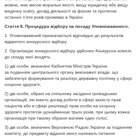
мовою, має високі моральні якості, вищу юридичну або вищу
медичну освіту, досвід діяльності за фахом та протягом
останніх п’яти років проживає в Україні.
Стаття 8. Процедура відбору на посаду Уповноваженого.
1. Уповноважений призначається відповідно до результатів
відкритого конкурсного відбору.
2. Організацію конкурсного відбору здійснює Конкурсна комісія,
до складу якої входять:
1) дві особи, визначені Кабінетом Міністрів України,
за поданням центрального органу виконавчої влади, що
забезпечує формування та реалізує державну політику у сфері
охорони здоров’я;
2) дві особи, обрані на спільному засіданні громадських
організацій, які мають досвід роботи в сфері захисту прав
пацієнтів або в сфері реалізації прав особи на охорону
здоров’я протягом щонайменше трьох років, при цьому кожна
організація при такому обранні матиме один голос;
3) дві особи, визначені Верховною Радою України за поданням
комітету, до предмету відання якого належать питання