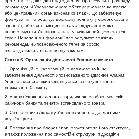
протягом 10 днів з дня надходження. Про результат розгляду
рекомендацій Уповноваженого об’єкт державного контролю
або центральний орган виконавчої влади, що забезпечує
формування та реалізує державну політику у сфері охорони
здоров’я, або орган місцевого самоврядування мають
поінформувати Уповноваженого у визначений цією статтею
строк. Ненадання інформації про результат розгляду
рекомендацій Уповноваженого тягне за собою
відповідальність, встановлену законом.
Стаття 6. Організація діяльності Уповноваженого.
1. Організаційне, інформаційно-довідкове та інше
забезпечення діяльності Уповноваженого здійснює Апарат
Уповноваженого, який фінансується за рахунок коштів
державного бюджету.
2. Апарат Уповноваженого є юридичною особою, має свій
рахунок у банку та печатку встановленого зразка.
3. Співробітники Апарату Уповноваженого є державними
службовцями.
4. Положення про Апарат Уповноваженого та його структура,
а також положення про самостійні структурні підрозділи