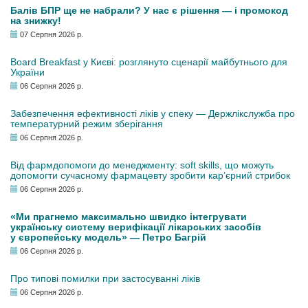
Балів БПР ще не набрали? У нас є рішення — і промокод
на знижку!
07 Серпня 2026 р.
Board Breakfast у Києві: розглянуто сценарії майбутнього для
України
06 Серпня 2026 р.
Забезпечення ефективності ліків у спеку — Держлікслужба про
температурний режим зберігання
06 Серпня 2026 р.
Від фармдопомоги до менеджменту: soft skills, що можуть
допомогти сучасному фармацевту зробити кар’єрний стрибок
06 Серпня 2026 р.
«Ми прагнемо максимально швидко інтегрувати
українську систему верифікації лікарських засобів
у європейську модель» — Петро Багрій
06 Серпня 2026 р.
Про типові помилки при застосуванні ліків
06 Серпня 2026 р.