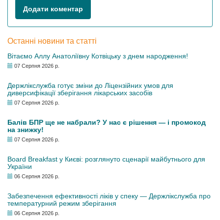
Додати коментар
Останні новини та статті
Вітаємо Аллу Анатоліївну Котвіцьку з днем народження!
07 Серпня 2026 р.
Держлікслужба готує зміни до Ліцензійних умов для
диверсифікації зберігання лікарських засобів
07 Серпня 2026 р.
Балів БПР ще не набрали? У нас є рішення — і промокод
на знижку!
07 Серпня 2026 р.
Board Breakfast у Києві: розглянуто сценарії майбутнього для
України
06 Серпня 2026 р.
Забезпечення ефективності ліків у спеку — Держлікслужба про
температурний режим зберігання
06 Серпня 2026 р.