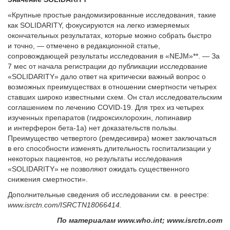
«Крупные простые рандомизированные исследования, такие
как SOLIDARITY, фокусируются на легко измеряемых
окончательных результатах, которые можно собрать быстро
и точно, — отмечено в редакционной статье,
сопровождающей результаты исследования в «NEJM»**. — За
7 мес от начала регистрации до публикации исследование
«SOLIDARITY» дало ответ на критически важный вопрос о
возможных преимуществах в отношении смертности четырех
ставших широко известными схем. Он стал исследовательским
соглашением по лечению COVID-19. Для трех из четырех
изученных препаратов (гидроксихлорохин, лопинавир
и интерферон бета-1а) нет доказательств пользы.
Преимущество четвертого (ремдесивира) может заключаться
в его способности изменять длительность госпитализации у
некоторых пациентов, но результаты исследования
«SOLIDARITY» не позволяют ожидать существенного
снижения смертности».
Дополнительные сведения об исследовании см. в реестре:
www.isrctn.com/ISRCTN18066414.
По материалам www.who.int; www.isrctn.com