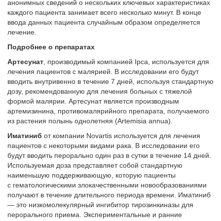
анонимных сведений о нескольких ключевых характеристиках
каждого пациента занимает всего несколько минут. В конце
ввода данных пациента случайным образом определяется
лечение.
Подробнее о препаратах
Артесунат
, производимый компанией Ipca, используется для
лечения пациентов с малярией. В исследовании его будут
вводить внутривенно в течение 7 дней, используя стандартную
дозу, рекомендованную для лечения больных с тяжелой
формой малярии. Артесунат является производным
артемизинина, противомалярийного препарата, получаемого
из растения полынь однолетняя (Artemisia annua).
Иматиниб
от компании Novartis используется для лечения
пациентов с некоторыми видами рака. В исследовании его
будут вводить перорально один раз в сутки в течение 14 дней.
Используемая доза представляет собой стандартную
наименьшую поддерживающую, которую пациенты
с гематологическими злокачественными новообразованиями
получают в течение длительного периода времени. Иматиниб
— это низкомолекулярный ингибитор тирозинкиназы для
перорального приема. Экспериментальные и ранние