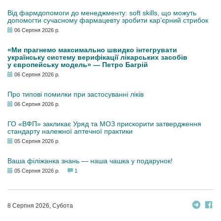
Від фармдопомоги до менеджменту: soft skills, що можуть
допомогти сучасному фармацевту зробити кар’єрний стрибок
06 Серпня 2026 р.
«Ми прагнемо максимально швидко інтегрувати
українську систему верифікації лікарських засобів
у європейську модель» — Петро Багрій
06 Серпня 2026 р.
Про типові помилки при застосуванні ліків
06 Серпня 2026 р.
ГО «ВФП» закликає Уряд та МОЗ прискорити затвердження
стандарту належної аптечної практики
05 Серпня 2026 р.
Ваша філіжанка знань — наша чашка у подарунок!
05 Серпня 2026 р.
1
8 Серпня 2026, Субота