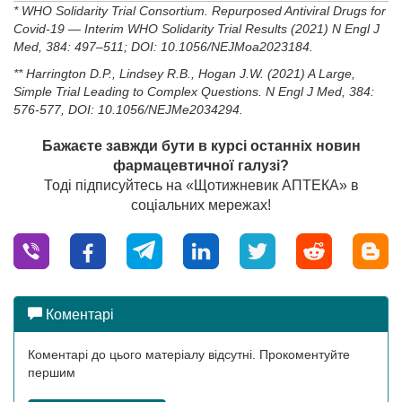
*
WHO Solidarity Trial Consortium. Repurposed Antiviral Drugs for
Covid-19 — Interim WHO Solidarity Trial Results (
2021)
N Engl J
Med, 384: 497–511; DOI: 10.1056/NEJMoa2023184.
**
Нarrington D.P., Lindsey R.B., Hogan J.W. (
2021)
A Large,
Simple Trial Leading to Complex Questions. N
Engl
J
Med,
384:
576-577,
DOI
: 10.1056/
NEJMe
2034294.
Бажаєте завжди бути в курсі останніх новин
фармацевтичної галузі?
Тоді підписуйтесь на «Щотижневик АПТЕКА» в
соціальних мережах!
Коментарі
Коментарі до цього матеріалу відсутні. Прокоментуйте
першим