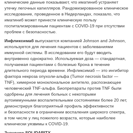
клинические данные показывают, что иматиниб устраняет
утечку легочных капилляров. Рандомизированное клиническое
исследование, проведенное в Нидерландах, показало, что
иматиниб может принести клиническую пользу
госпитализированным пациентам с COVID-19 при отсутствии
проблем с безопасностью.
Инфликсимаб
выпускается компанией Johnson and Johnson,
используется для лечения пациентов с заболеваниями
иммунной системы. В исследовании его будут вводить
внутривенно однократно. Используемая доза — стандартная,
получаемая пациентами с болезнью Крона в течение
длительного периода времени. Инфликсимаб — это ингибитор
фактора некроза опухоли-альфа (Tumor necrosis factor —
TNF), химерное моноклональное антитело, распознающее
человеческий TNF-альфа. Биопрепараты против TNF были
одобрены для лечения больных с некоторыми
аутоиммунными воспалительными состояниями более 20 лет,
демонстрируя благоприятный профиль эффективности
и безопасности в ограничении воспаления широкого спектра,
в том числе у лиц пожилого возраста, которые наиболее
клинически уязвимы к COVID-19.
Значение SOLIDARITY