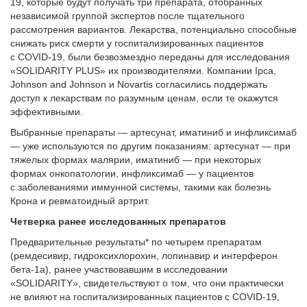
19, которые будут получать три препарата, отобранных
независимой группой экспертов после тщательного
рассмотрения вариантов. Лекарства, потенциально способные
снижать риск смерти у госпитализированных пациентов
с COVID-19, были безвозмездно переданы для исследования
«SOLIDARITY PLUS» их производителями. Компании Ipca,
Johnson and Johnson и Novartis согласились поддержать
доступ к лекарствам по разумным ценам, если те окажутся
эффективными.
Выбранные препараты — артесунат, иматиниб и инфликсимаб
— уже используются по другим показаниям: артесунат — при
тяжелых формах малярии, иматиниб — при некоторых
формах онкопатологии, инфликсимаб — у пациентов
с заболеваниями иммунной системы, такими как болезнь
Крона и ревматоидный артрит.
Четверка ранее исследованных препаратов
Предварительные результаты* по четырем препаратам
(ремдесивир, гидроксихлорохин, лопинавир и интерферон
бета-1a), ранее участвовавшим в исследовании
«SOLIDARITY», свидетельствуют о том, что они практически
не влияют на госпитализированных пациентов с COVID-19,