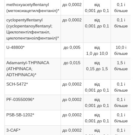
methoxyacetylfentanyl
до 0,0002
від
0,1 і
(метоксиацетилфентаніл)*
0,001 до 0,1
більше
cyclopentylfentanyl
до 0,0002
від
0,1 і
(cyclopentanoylfentanyl;
0,001 до 0,1
більше
Циклопентілфентаніл,
циклопентаноілфентаніл)*
U-48800*
до 0,005
від
10,0 і
1,0 до 10,0
більше
Adamantyl-THPINACA
до 0,015
від
1,5 і
(ATHPINACA;
0,15 до 1,5
більше
ADTHPINACA)*
SCH-5472*
до 0,0002
від
0,1 і
0,001 до 0,1
більше
PF-03550096*
до 0,0002
від
0,1 і
0,001 до 0,1
більше
PSB-SB-1202*
до 0,0002
від
0,1 і
0,001 до 0,1
більше
3-CAF*
до 0,0002
від
0,1 і