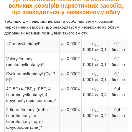
великих розмірів наркотичних засобів,
що знаходяться у незаконному обігу
Таблицю 1 «Невеликі, великі та особливо великі розміри
наркотичних засобів, що знаходяться у незаконному обігу»
доповнити новими позиціями такого змісту:
«Crotonylfentanyl*
до 0,0002
від
0,1 і
0,001 до 0,1
більше
Valerylfentanyl
до 0,0002
від
0,1 і
(pentanoylfentanyl)*
0,001 до 0,1
більше
Cyclopropylfentanyl (CycP-
до 0,0002
від
0,1 і
F)*
0,001 до 0,1
більше
4F-BF (4-FBF, p-FBF; 4-
до 0,0004
від
0,4 і
fluorobutyrilfentanyl; 4-
0,004 до 0,4
більше
флуоробутирілфентаніл)*
2-fluorofentanyl (ortho-
до 0,0004
від
0,4 і
fluorofentanyl; o-
0,004 до 0,4
більше
fluorofentanyl; орто-
флуорофентаніл)*