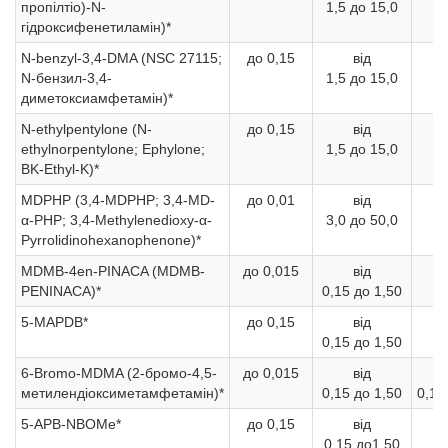
пропілтіо)-N-
1,5 до 15,0
б
гідроксифенетиламін)*
N-benzyl-3,4-DMA (NSC 27115;
до 0,15
від
1
N-бензил-3,4-
1,5 до 15,0
б
диметоксиамфетамін)*
N-ethylpentylone (N-
до 0,15
від
1
ethylnorpentylone; Ephylone;
1,5 до 15,0
б
BK-Ethyl-K)*
MDPHP (3,4-MDPHP; 3,4-MD-
до 0,01
від
5
α-PHP; 3,4-Methylenedioxy-α-
3,0 до 50,0
б
Pyrrolidinohexanophenone)*
MDMB-4en-PINACA (MDMB-
до 0,015
від
1
PENINACA)*
0,15 до 1,50
б
5-MAPDB*
до 0,15
від
1
0,15 до 1,50
б
6-Bromo-MDMA (2-бромо-4,5-
до 0,015
від
метилендіоксиметамфетамін)*
0,15 до 1,50
0,15
5-APB-NBOMe*
до 0,15
від
1
0,15 до1,50
б