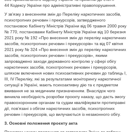
44 Кодексу України про адміністративні правопорушення.
У зв’язку з внесенням змін до Переліку наркотичних засобів,
психотропних речовин і прекурсорів, затвердженого
постановою Кабінету Міністрів України від 06 травня 2000 року
№ 770, постановами Кабінету Міністрів України від 10 березня
2021 року № 192 «Про внесення змін до переліку наркотичних
засобів, психотропних речовин і прекурсорів» та від 07 квітня
2021 року № 324 «Про внесення змін до переліку наркотичних
засобів, психотропних речовин і прекурсорів», якими
запроваджено заходи державного контролю у сфері обігу
наркотичних засобів, психотропних речовин і прекурсорів,
шляхом включення нових психоактивних речовин до таблиць І,
ІІІ, IV Переліку, які за результатами моніторингу наркотичної
ситуації в Україні, мають психоактивну дію та є предметом
вживання не за медичним призначенням. Внаслідок чого
виникла необхідність розробки проєкту наказу, що дасть змогу
правоохоронним органам та судам кваліфікувати протиправні
дії, пов’язані з обігом наркотичних засобів, психотропних
речовин і прекурсорів, що вилучаються із незаконного обігу.
3. Основні положення проєкту акта