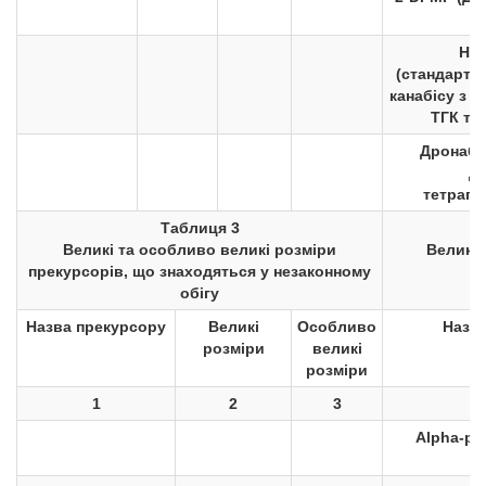
Наб
(стандарти
канабісу з 
ТГК та 
Дронабін
де
тетрагі
Таблиця 3
Великі та особливо великі розміри
Великі 
прекурсорів, що знаходяться у незаконному
обігу
Назва прекурсору
Великі
Особливо
Назв
розміри
великі
розміри
1
2
3
Alpha-ph