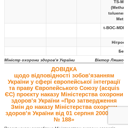
TS-Met
(Metham
toluenesu
Metha
t-BOC-MDMA 
Нітроета
Бенз
Міністр охорони здоров’я України
Віктор Ляшко
ДОВІДКА
щодо відповідності зобов’язанням
України у сфері європейської інтеграції
та праву Європейського Союзу (acquis
ЄС) проєкту наказу Міністерства охорони
здоров’я України «Про затвердження
Змін до наказу Міністерства охорони
здоров’я України від 01 серпня 2000 року
№ 188»