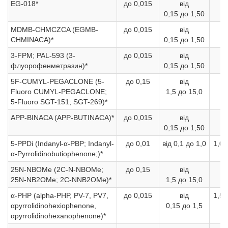
EG-018*
до 0,015
від
1
0,15 до 1,50
б
MDMB-CHMCZCA (EGMB-
до 0,015
від
1
CHMINACA)*
0,15 до 1,50
б
3-FPM; PAL-593 (3-
до 0,015
від
1
флуорофенметразин)*
0,15 до 1,50
б
5F-CUMYL-PEGACLONE (5-
до 0,15
від
1
Fluoro CUMYL-PEGACLONE;
1,5 до 15,0
б
5-Fluoro SGT-151; SGT-269)*
APP-BINACA (APP-BUTINACA)*
до 0,015
від
1
0,15 до 1,50
б
5-PPDi (Indanyl-α-PBP; Indanyl-
до 0,01
від 0,1 до 1,0
1,0 
α-Pyrrolidinobutiophenone;)*
25N-NBOMe (2C-N-NBOMe;
до 0,15
від
1
25N-NB2OMe; 2C-NNB2OMе)*
1,5 до 15,0
б
α-PHP (alpha-PHP, PV-7, PV7,
до 0,015
від
1,5 
αpyrrolidinohexiophenone,
0,15 до 1,5
αpyrrolidinohexanophenone)*