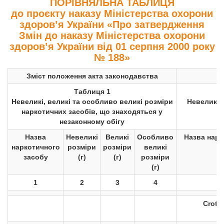
ПОРІВНЯЛЬНА ТАБЛИЦЯ
до проєкту наказу Міністерства охорони
здоров’я України
«Про затвердження
Змін до наказу Міністерства охорони
здоров’я України від 01 серпня 2000 року
№ 188»
Зміст положення акта законодавства
Таблиця 1
Невеликі, великі та особливо великі розміри
Невеликі,
наркотичних засобів, що знаходяться у
незаконному обігу
Назва
Невеликі
Великі
Особливо
Назва нарк
наркотичного
розміри
розміри
великі
засобу
(г)
(г)
розміри
(г)
1
2
3
4
Croton