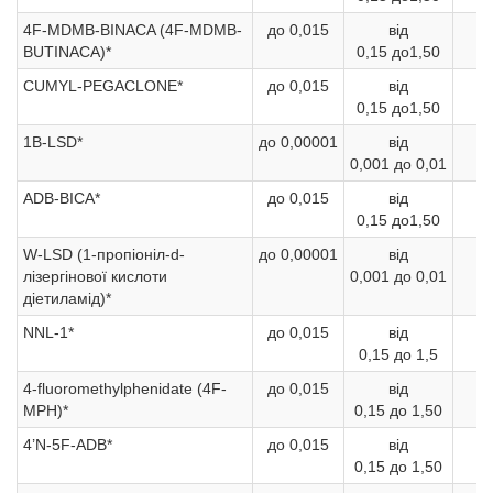
4F-MDMB-BINACA (4F-MDMB-
до 0,015
від
1
BUTINACA)*
0,15 до1,50
б
CUMYL-PEGACLONE*
до 0,015
від
1
0,15 до1,50
б
1B-LSD*
до 0,00001
від
0
0,001 до 0,01
б
ADB-BICA*
до 0,015
від
1
0,15 до1,50
б
W-LSD (1-пропіоніл-d-
до 0,00001
від
0
лізергінової кислоти
0,001 до 0,01
б
діетиламід)*
NNL-1*
до 0,015
від
1
0,15 до 1,5
б
4-fluoromethylphenidate (4F-
до 0,015
від
1
MPH)*
0,15 до 1,50
б
4’N-5F-ADB*
до 0,015
від
1
0,15 до 1,50
б