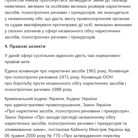
Проєктом наказу пропонується затвердити Зміни до таблиць
невеликих, великих та особливо великих розмірів наркотичних
засобів, психотропних речовин і прекурсорів, які знаходяться
у незаконному обіг, що дасть змогу правоохоронним органам
та судам кваліфікувати протиправні дії осіб, визнаних винними
у скоєнні злочинів у сфері незаконного обігу наркотичних
засобів, психотропних речовин і прекурсорів.
4. Правові аспекти
У даній сфері суспільних відносин діють такі нормативно-
правові акти:
Єдина конвенція про наркотичні засоби 1961 року, Конвенція
про психотропні речовини 1971 року, Конвенція ООН
про боротьбу проти незаконного обігу наркотичних засобів і
психотропних речовин 1988 року.
Кримінальний кодекс України, Кодекс України
про адміністративні правопорушення, Закон України
«Про наркотичні засоби, психотропні речовини і прекурсори»,
Закон України «Про заходи протидії незаконному обігу
наркотичних засобів, психотропних речовин і прекурсорів та
зловживанню ними», постанова Кабінету Міністрів України від
06 травня 2000 року № 770 «Про затвердження переліку