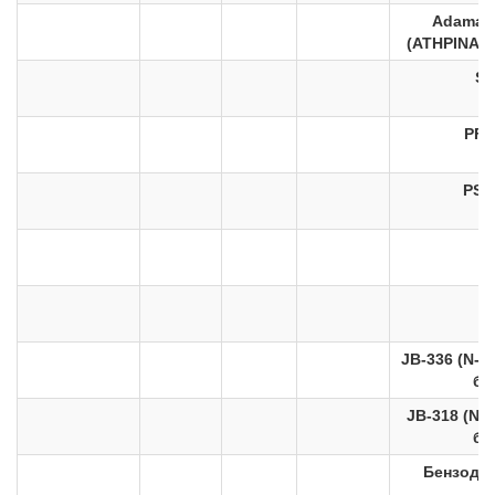
Adaman
(ATHPINAC
SC
PF-
PSB
U
JB-336 (N-м
бе
JB-318 (N-
бе
Бензодіо