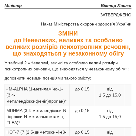
Міністр
Віктор Ляшко
ЗАТВЕРДЖЕНО
Наказ Міністерства охорони здоров’я України
ЗМІНИ
до Невеликих, великих та особливо
великих розмірів психотропних речовин,
що знаходяться у незаконному обігу
У таблиці 2 «Невеликі, великі та особливо великі розміри
психотропних речовин, що знаходяться у незаконному обігу»:
доповнити новими позиціями такого змісту:
«M-ALPHA (1-метиламіно-1-
до 0,15
від
1
(3,4-
1,5 до 15,0
б
метилендіоксифеніл)пропан)*
MDHMA (3,4-метилендіокси-N-
до 0,15
від
1
гідрокси-N-метиламфетамін;
1,5 до 15,0
б
FLEA)*
HOT-7 (7 (2,5-диметокси-4-(β-
до 0,15
від
1