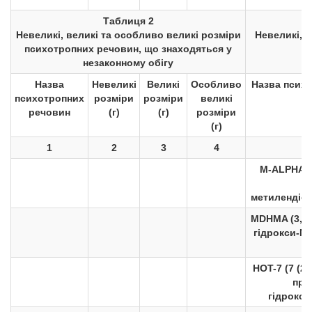
Таблиця 2
Невеликі, великі та особливо великі розміри
Невеликі, 
психотропних речовин, що знаходяться у
незаконному обігу
Назва
Невеликі
Великі
Особливо
Назва псих
психотропних
розміри
розміри
великі
речовин
(г)
(г)
розміри
(г)
1
2
3
4
M-ALPHA (
метилендіок
MDHMA (3,4-
гідрокси-N
HOT-7 (7 (2,
проп
гідрокси