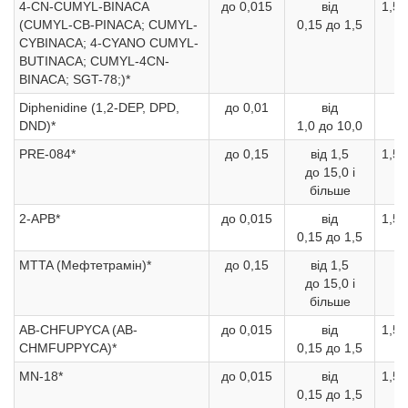
4-CN-CUMYL-BINACA
до 0,015
від
1,5 
(CUMYL-CB-PINACA; CUMYL-
0,15 до 1,5
CYBINACA; 4-CYANO CUMYL-
BUTINACA; CUMYL-4CN-
BINACA; SGT-78;)*
Diphenidine (1,2-DEP, DPD,
до 0,01
від
1
DND)*
1,0 до 10,0
б
PRE-084*
до 0,15
від 1,5
1,5 
до 15,0 і
більше
2-APB*
до 0,015
від
1,5 
0,15 до 1,5
MTTA (Мефтетрамін)*
до 0,15
від 1,5
1
до 15,0 і
б
більше
AB-CHFUPYCA (AB-
до 0,015
від
1,5 
CHMFUPPYCA)*
0,15 до 1,5
MN-18*
до 0,015
від
1,5 
0,15 до 1,5