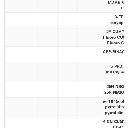
MDMB-CH
CH
3-FPM;
флуороф
5F-CUMYL
Fluoro CUM
Fluoro SGT
APP-BINACA
5-PPDi (
Indanyl-
α
-
he
25N-NBOM
25N-NB2OM
a-PHP (alpha
pyrrolidino
pyrrolidin
4-CN-CUMYL
CB-PIN