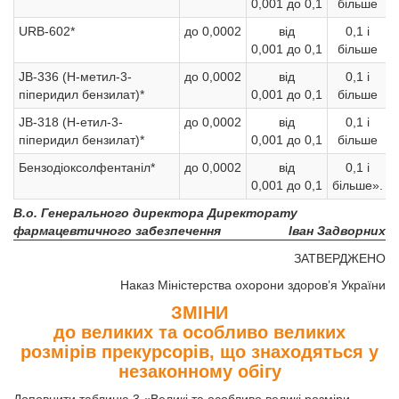
0,001 до 0,1
більше
URB-602*
до 0,0002
від
0,1 і
0,001 до 0,1
більше
JB-336 (Н-метил-3-
до 0,0002
від
0,1 і
піперидил бензилат)*
0,001 до 0,1
більше
JB-318 (Н-етил-3-
до 0,0002
від
0,1 і
піперидил бензилат)*
0,001 до 0,1
більше
Бензодіоксолфентаніл*
до 0,0002
від
0,1 і
0,001 до 0,1
більше».
В.о. Генерального директора Директорату
фармацевтичного забезпечення
Іван Задворних
ЗАТВЕРДЖЕНО
Наказ Міністерства охорони здоров’я України
ЗМІНИ
до великих та особливо великих
розмірів прекурсорів, що знаходяться у
незаконному обігу