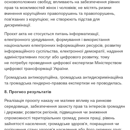
основоположних свобод; впливають на забезпечення рівних
прав та можливостей жінок і чоловіків; не містять ризики
вчинення корупційних правопорушень та правопорушень,
пов’язаних з корупцією; не створюють підстав для
дискримінації.
Проєкт акта не стосується питань інформатизації,
електронного урядування, формування і використання
національних електронних інформаційних ресурсів, розвитку
інформаційного суспільства, електронної демократії, надання
адміністративних послуг або цифрового розвитку, тому
не потребує проведення цифрової експертизи Міністерством
цифрової трансформації України.
Громадська антикорупційна, громадська антидискримінаційна
та громадська гендерно-правова експертизи не проводилась.
8. Прогноз результатів
Реалізація проєкту наказу не матиме впливу на ринкове
середовище, забезпечення захисту прав та інтересів громадян
і держави; розвиток регіонів, підвищення чи зниження
спроможності територіальних громад; ринок праці, рівень
зайнятості населення; громадське здоров’я, покращення чи
погіршення стану здоров’я населення або його окремих груп;