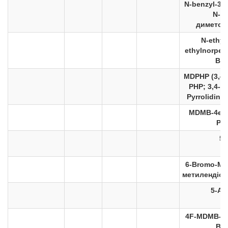
N-benzyl-3,
N-бе
диметок
N-ethyl
ethylnorpen
BK-
MDPHP (3,4-
PHP; 3,4-M
Pyrrolidin
MDMB-4en
PE
5
6-Bromo-MD
метилендіок
5-A
4F-MDMB-B
BU