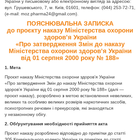
України у письмовому або електронному вигляді за адресою:
вул. Грушевського, 7, м. Київ, 01601, телефон: (044) 253-72-71,
(e-mail:
moz.pharma24@gmail.com
).
ПОЯСНЮВАЛЬНА ЗАПИСКА
до проєкту наказу Міністерства охорони
здоров’я України
«Про затвердження Змін до наказу
Міністерства охорони здоров’я України
від 01 серпня 2000 року № 188»
1. Мета
Проєкт наказу Міністерства охорони здоров’я України
«Про затвердження Змін до наказу Міністерства охорони
здоров’я України від 01 серпня 2000 року № 188» (далі —
проєкт наказу), розроблено
з
метою встановлення невеликих,
великих та особливо великих розмірів наркотичних засобів,
психотропних речовин і прекурсорів, які знаходяться
у незаконному обігу.
2. Обґрунтування необхідності прийняття акта
Проєкт наказу розроблено відповідно до примітки до статті
305 Кримінального кодексу України та примітки до статті