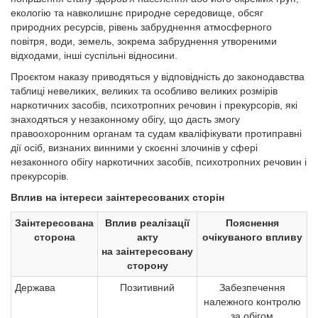
екологію та навколишнє природне середовище, обсяг
природних ресурсів, рівень забруднення атмосферного
повітря, води, земель, зокрема забруднення утвореними
відходами, інші суспільні відносини.
Проєктом наказу приводяться у відповідність до законодавства
таблиці невеликих, великих та особливо великих розмірів
наркотичних засобів, психотропних речовин і прекурсорів, які
знаходяться у незаконному обігу, що дасть змогу
правоохоронним органам та судам кваліфікувати протиправні
дії осіб, визнаних винними у скоєнні злочинів у сфері
незаконного обігу наркотичних засобів, психотропних речовин і
прекурсорів.
Вплив на інтереси заінтересованих сторін
Заінтересована
Вплив реалізації
Пояснення
сторона
акту
очікуваного впливу
на заінтересовану
сторону
Держава
Позитивний
Забезпечення
належного контролю
за обігом