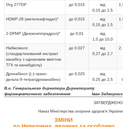
Org 27759*
до 0,015
від
1,5 
0,15 до 1,5
HDMP-28 (метилнафтидат)*
до 0,015
від
1,5 
0,15 до 1,5
2-DPMP (Дезоксипіпрадрол)*
до 0,01
від
1
1,0 до 10,0
б
Набіксімолс
до 0,027
від
2,7 
(стандартизований екстракт
0,27 до 2,7
канабісу з однаковим вмістом
ТГК та канабідіолу)
Дронабінол ((-)-транс-
до 0,025
від
дельта-9-тетрагідроканабіно)
0,25 до 2,5
бі
В.о. Генерального директора Директорату
фармацевтичного забезпечення
Іван Задворних
ЗАТВЕРДЖЕНО
Наказ Міністерства охорони здоров’я України
ЗМІНИ
до Невеликих, великих та особливо