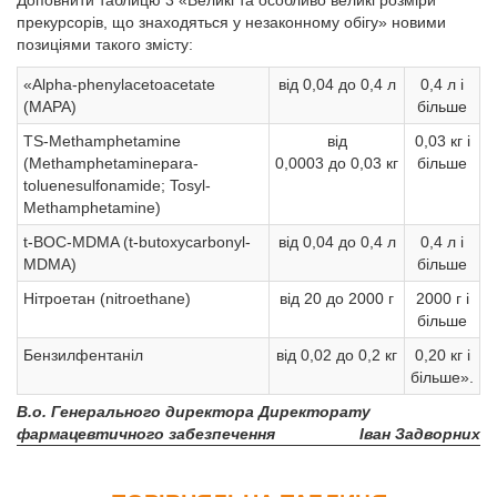
Доповнити таблицю 3 «Великі та особливо великі розміри
прекурсорів, що знаходяться у незаконному обігу» новими
позиціями такого змісту:
«Аlpha-phenylacetoacetate
від 0,04 до 0,4 л
0,4 л і
(МАРА)
більше
TS-Methamphetamine
від
0,03 кг і
(Methamphetaminepara-
0,0003 до 0,03 кг
більше
toluenesulfonamide; Tosyl-
Methamphetamine)
t-BOC-MDMA (t-butoxycarbonyl-
від 0,04 до 0,4 л
0,4 л і
MDMA)
більше
Нітроетан (nitroethane)
від 20 до 2000 г
2000 г і
більше
Бензилфентаніл
від 0,02 до 0,2 кг
0,20 кг і
більше».
В.о. Генерального директора Директорату
фармацевтичного забезпечення
Іван Задворних