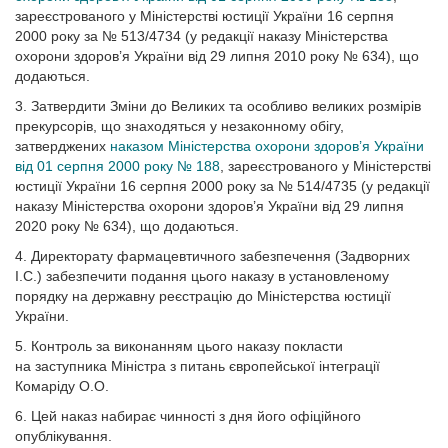
зареєстрованого у Міністерстві юстиції України 16 серпня
2000 року за № 513/4734 (у редакції наказу Міністерства
охорони здоров’я України від 29 липня 2010 року № 634), що
додаються.
3. Затвердити Зміни до Великих та особливо великих розмірів
прекурсорів, що знаходяться у незаконному обігу,
затверджених
наказом Міністерства охорони здоров’я України
від 01 серпня 2000 року № 188
, зареєстрованого у Міністерстві
юстиції України 16 серпня 2000 року за № 514/4735 (у редакції
наказу Міністерства охорони здоров’я України від 29 липня
2020 року № 634), що додаються.
4. Директорату фармацевтичного забезпечення (Задворних
І.С.) забезпечити подання цього наказу в установленому
порядку на державну реєстрацію до Міністерства юстиції
України.
5. Контроль за виконанням цього наказу покласти
на заступника Міністра з питань європейської інтеграції
Комаріду О.О.
6. Цей наказ набирає чинності з дня його офіційного
опублікування.