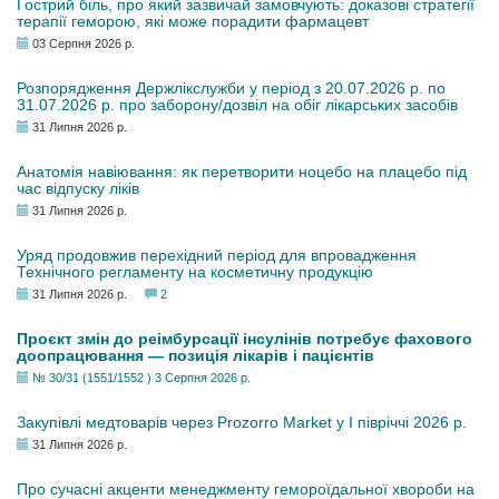
Гострий біль, про який зазвичай замовчують: доказові стратегії
терапії геморою, які може порадити фармацевт
03 Серпня 2026 р.
Розпорядження Держлікслужби у період з 20.07.2026 р. по
31.07.2026 р. про заборону/дозвіл на обіг лікарських засобів
31 Липня 2026 р.
Анатомія навіювання: як перетворити ноцебо на плацебо під
час відпуску ліків
31 Липня 2026 р.
Уряд продовжив перехідний період для впровадження
Технічного регламенту на косметичну продукцію
31 Липня 2026 р.
2
Проєкт змін до реімбурсації інсулінів потребує фахового
доопрацювання — позиція лікарів і пацієнтів
№ 30/31 (1551/1552 ) 3 Серпня 2026 р.
Закупівлі медтоварів через Prozorro Market у I півріччі 2026 р.
31 Липня 2026 р.
Про сучасні акценти менеджменту гемороїдальної хвороби на