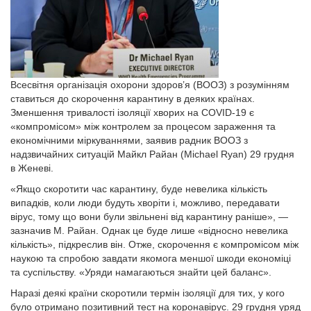
Всесвітня організація охорони здоров’я (ВООЗ) з розумінням
ставиться до скорочення карантину в деяких країнах.
Зменшення тривалості ізоляції хворих на COVID-19 є
«компромісом» між контролем за процесом зараження та
економічними міркуваннями, заявив радник ВООЗ з
надзвичайних ситуацій Майкл Райан (Michael Ryan) 29 грудня
в Женеві.
«Якщо скоротити час карантину, буде невелика кількість
випадків, коли люди будуть хворіти і, можливо, передавати
вірус, тому що вони були звільнені від карантину раніше», —
зазначив М. Райан. Однак це буде лише «відносно невелика
кількість», підкреслив він. Отже, скорочення є компромісом між
наукою та спробою завдати якомога меншої шкоди економіці
та суспільству. «Уряди намагаються знайти цей баланс».
Наразі деякі країни скоротили термін ізоляції для тих, у кого
було отримано позитивний тест на коронавірус. 29 грудня уряд