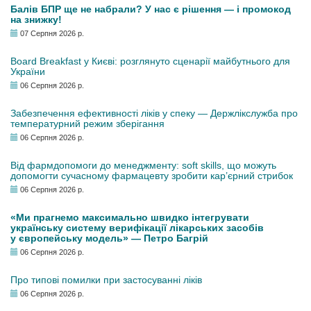
Балів БПР ще не набрали? У нас є рішення — і промокод
на знижку!
07 Серпня 2026 р.
Board Breakfast у Києві: розглянуто сценарії майбутнього для
України
06 Серпня 2026 р.
Забезпечення ефективності ліків у спеку — Держлікслужба про
температурний режим зберігання
06 Серпня 2026 р.
Від фармдопомоги до менеджменту: soft skills, що можуть
допомогти сучасному фармацевту зробити кар’єрний стрибок
06 Серпня 2026 р.
«Ми прагнемо максимально швидко інтегрувати
українську систему верифікації лікарських засобів
у європейську модель» — Петро Багрій
06 Серпня 2026 р.
Про типові помилки при застосуванні ліків
06 Серпня 2026 р.