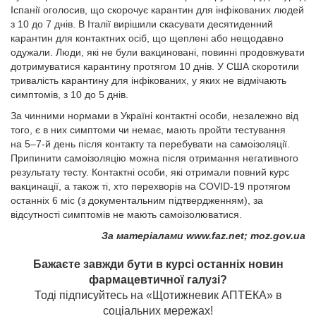
Іспанії оголосив, що скорочує карантин для інфікованих людей
з 10 до 7 днів. В Італії вирішили скасувати десятиденний
карантин для контактних осіб, що щеплені або нещодавно
одужали. Люди, які не були вакциновані, повинні продовжувати
дотримуватися карантину протягом 10 днів. У США скоротили
тривалість карантину для інфікованих, у яких не відмічають
симптомів, з 10 до 5 днів.
За чинними нормами в Україні контактні особи, незалежно від
того, є в них симптоми чи немає, мають пройти тестування
на 5–7-й день після контакту та перебувати на самоізоляції.
Припинити самоізоляцію можна після отримання негативного
результату тесту. Контактні особи, які отримали повний курс
вакцинації, а також ті, хто перехворів на COVID-19 протягом
останніх 6 міс (з документальним підтвердженням), за
відсутності симптомів не мають самоізолюватися.
За матеріалами www.faz.net; moz.gov.ua
Бажаєте завжди бути в курсі останніх новин
фармацевтичної галузі?
Тоді підписуйтесь на «Щотижневик АПТЕКА» в
соціальних мережах!