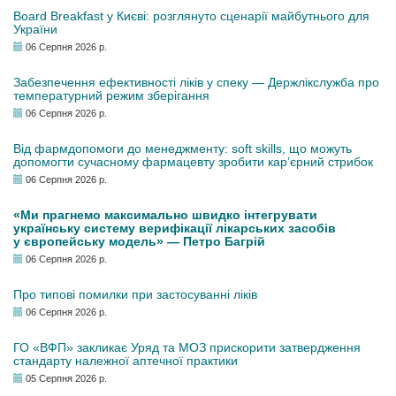
Board Breakfast у Києві: розглянуто сценарії майбутнього для
України
06 Серпня 2026 р.
Забезпечення ефективності ліків у спеку — Держлікслужба про
температурний режим зберігання
06 Серпня 2026 р.
Від фармдопомоги до менеджменту: soft skills, що можуть
допомогти сучасному фармацевту зробити кар’єрний стрибок
06 Серпня 2026 р.
«Ми прагнемо максимально швидко інтегрувати
українську систему верифікації лікарських засобів
у європейську модель» — Петро Багрій
06 Серпня 2026 р.
Про типові помилки при застосуванні ліків
06 Серпня 2026 р.
ГО «ВФП» закликає Уряд та МОЗ прискорити затвердження
стандарту належної аптечної практики
05 Серпня 2026 р.