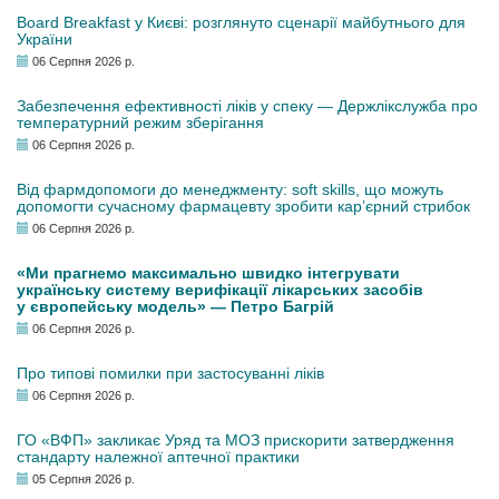
Board Breakfast у Києві: розглянуто сценарії майбутнього для
України
06 Серпня 2026 р.
Забезпечення ефективності ліків у спеку — Держлікслужба про
температурний режим зберігання
06 Серпня 2026 р.
Від фармдопомоги до менеджменту: soft skills, що можуть
допомогти сучасному фармацевту зробити кар’єрний стрибок
06 Серпня 2026 р.
«Ми прагнемо максимально швидко інтегрувати
українську систему верифікації лікарських засобів
у європейську модель» — Петро Багрій
06 Серпня 2026 р.
Про типові помилки при застосуванні ліків
06 Серпня 2026 р.
ГО «ВФП» закликає Уряд та МОЗ прискорити затвердження
стандарту належної аптечної практики
05 Серпня 2026 р.