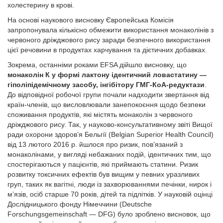
холестерину в крові.
На основі наукового висновку Європейська Комісія
запропонувала кількісно обмежити використання монаколінів з
червоного дріжджового рису заради безпечного використання
цієї речовини в продуктах харчування та дієтичних добавках.
Зокрема, останніми роками EFSA дійшло висновку, що
монаколін К у формі лактону ідентичний ловастатину —
гіполіпідемічному засобу, інгібітору ГМГ-КoА-редуктази
.
До відповідної робочої групи почали надходити звертання від
країн-членів, що висловлювали занепокоєння щодо безпеки
споживання продуктів, які містять монаколін з червоного
дріжджового рису. Так, у науково-консультативному звіті Вищої
ради охорони здоров’я Бельгії (Belgian Superior Health Council)
від 13 лютого 2016 р. йшлося про ризик, пов’язаний з
монаколінами, у вигляді небажаних подій, ідентичних тим, що
спостерігаються у пацієнтів, які приймають статини. Ризик
розвитку токсичних ефектів був вищим у певних уразливих
груп, таких як вагітні, люди із захворюваннями печінки, нирок і
м’язів, осіб старше 70 років, дітей та підлітків. У науковій оцінці
Дослідницького фонду Німеччини (Deutsche
Forschungsgemeinschaft — DFG) було зроблено висновок, що