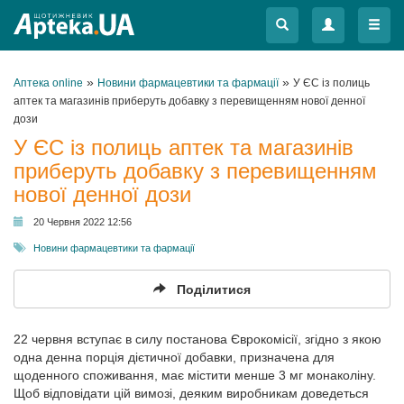
Меню
Меню
»
»
Аптека online
Новини фармацевтики та фармації
У ЄС із полиць
аптек та магазинів приберуть добавку з перевищенням нової денної
дози
У ЄС із полиць аптек та магазинів
приберуть добавку з перевищенням
нової денної дози
20 Червня 2022 12:56
Новини фармацевтики та фармації
Поділитися
22 червня вступає в силу постанова Єврокомісії, згідно з якою
одна денна порція дієтичної добавки, призначена для
щоденного споживання, має містити менше 3 мг монаколіну.
Щоб відповідати цій вимозі, деяким виробникам доведеться