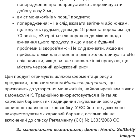
попередження про неприпустимість перевищувати
добову дозу 3 мг;
вміст монаколінів у порції продукту;
попередження: «Не слід вживати вагітним або жінкам,
що годують грудьми, дітям до 18 років та дорослим від
70 років»; «Зверніться за порадою до лікаря щодо
вживання цього продукту, якщо у вас є будь-які
проблеми зі здоров’ям»; «Не слід вживати, якщо ви
приймаєте ліки для зниження рівня холестерину» та «Не
слід вживати, якщо ви вже вживаєте інші продукти, що
містять червоний дріжджовий рис».
Цей продукт отримують шляхом ферментації рису з
дріжджами, головним чином
Monascus purpureus
, що
призводить до утворення монаколінів, найпоширенішим з яких
є монаколін К. Традиційно використовується в Китаї як
харчовий барвник і як традиційний лікувальний засіб для
сприяння травленню і кровообігу. У ЄС його не дозволено
використовувати як харчовий барвник, оскільки він не
включений до списку Регламенту (ЄС) № 1333/2008 ЄС.
За матеріалами ec.europa.eu; фото: Hendra Su/Getty
Images