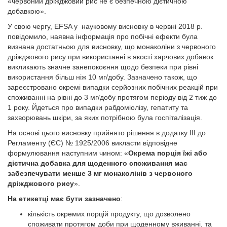
«червоний дріжджовий рис не є безпечною дієтичною
добавкою».
У свою чергу, EFSA у науковому висновку в червні 2018 р.
повідомило, наявна інформація про побічні ефекти була
визнана достатньою для висновку, що монаколіни з червоного
дріжджового рису при використанні в якості харчових добавок
викликають значне занепокоєння щодо безпеки при рівні
використання більш ніж 10 мг/добу. Зазначено також, що
зареєстровано окремі випадки серйозних побічних реакцій при
споживанні на рівні до 3 мг/добу протягом періоду від 2 тиж до
1 року. Йдеться про випадки рабдоміолізу, гепатиту та
захворювань шкіри, за яких потрібною була госпіталізація.
На основі цього висновку прийнято рішення в додатку III до
Регламенту (ЄС) № 1925/2006 викласти відповідне
формулювання наступним чином: «
Окрема порція їжі або
дієтична добавка для щоденного споживання має
забезпечувати менше 3 мг монаколінів з червоного
дріжджового рису
».
На
етикетці має бути зазначено
:
кількість окремих порцій продукту, що дозволено
споживати протягом доби при щоденному вживанні, та