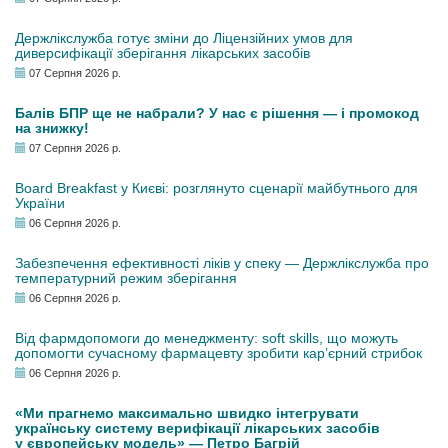
Держлікслужба готує зміни до Ліцензійних умов для
диверсифікації зберігання лікарських засобів
07 Серпня 2026 р.
Балів БПР ще не набрали? У нас є рішення — і промокод
на знижку!
07 Серпня 2026 р.
Board Breakfast у Києві: розглянуто сценарії майбутнього для
України
06 Серпня 2026 р.
Забезпечення ефективності ліків у спеку — Держлікслужба про
температурний режим зберігання
06 Серпня 2026 р.
Від фармдопомоги до менеджменту: soft skills, що можуть
допомогти сучасному фармацевту зробити кар’єрний стрибок
06 Серпня 2026 р.
«Ми прагнемо максимально швидко інтегрувати
українську систему верифікації лікарських засобів
у європейську модель» — Петро Багрій