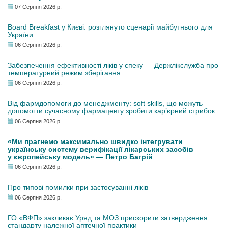
07 Серпня 2026 р.
Board Breakfast у Києві: розглянуто сценарії майбутнього для
України
06 Серпня 2026 р.
Забезпечення ефективності ліків у спеку — Держлікслужба про
температурний режим зберігання
06 Серпня 2026 р.
Від фармдопомоги до менеджменту: soft skills, що можуть
допомогти сучасному фармацевту зробити кар’єрний стрибок
06 Серпня 2026 р.
«Ми прагнемо максимально швидко інтегрувати
українську систему верифікації лікарських засобів
у європейську модель» — Петро Багрій
06 Серпня 2026 р.
Про типові помилки при застосуванні ліків
06 Серпня 2026 р.
ГО «ВФП» закликає Уряд та МОЗ прискорити затвердження
стандарту належної аптечної практики