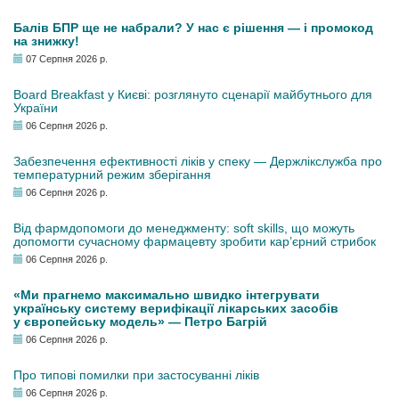
Балів БПР ще не набрали? У нас є рішення — і промокод
на знижку!
07 Серпня 2026 р.
Board Breakfast у Києві: розглянуто сценарії майбутнього для
України
06 Серпня 2026 р.
Забезпечення ефективності ліків у спеку — Держлікслужба про
температурний режим зберігання
06 Серпня 2026 р.
Від фармдопомоги до менеджменту: soft skills, що можуть
допомогти сучасному фармацевту зробити кар’єрний стрибок
06 Серпня 2026 р.
«Ми прагнемо максимально швидко інтегрувати
українську систему верифікації лікарських засобів
у європейську модель» — Петро Багрій
06 Серпня 2026 р.
Про типові помилки при застосуванні ліків
06 Серпня 2026 р.