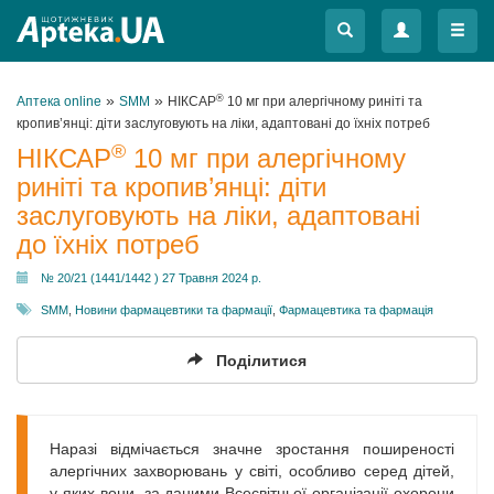
Меню
Меню
»
»
®
Аптека online
SMM
НІКСАР
10 мг при алергічному риніті та
кропив’янці: діти заслуговують на ліки, адаптовані до їхніх потреб
®
НІКСАР
10 мг при алергічному
риніті та кропив’янці: діти
заслуговують на ліки, адаптовані
до їхніх потреб
№ 20/21 (1441/1442 ) 27 Травня 2024 р.
SMM
,
Новини фармацевтики та фармації
,
Фармацевтика та фармація
Поділитися
Наразі відмічається значне зростання поширеності
алергічних захворювань у світі, особливо серед дітей,
у яких вони, за даними Всесвітньої організації охорони