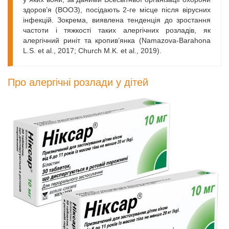
здоров’я (ВООЗ), посідають 2-ге місце після вірусних
інфекцій. Зокрема, виявлена тенденція до зростання
частоти і тяжкості таких алергічних розладів, як
алергічний риніт та кропив’янка (Namazova-Barahona
L.S. еt al., 2017; Church M.K. еt al., 2019).
Про алергічні розлади у дітей