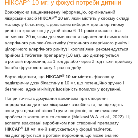
®
НІКСАР
10 мг: у фокусі потреби дитини
Враховуючи вищенаведену інформацію, оригінальний
®
лікарський засіб
НІКСАР
10 мг
, який містить у своєму складі
молекулу біластину, є доцільним вибором при алергічному
риніті та кропив’янці у дітей віком 6–11 років з масою тіла
не менше 20 кг, яким для зменшення вираженості симптомів
алергічного ринокон’юнктивіту (сезонного алергічного риніту і
цілорічного алергічного риніту) і кропив’янки рекомендується
прийом 1 таблетки препарату (10 мг), що диспергується
в ротовій порожнині, за 1 год до або через 2 год після прийому
їжі або фруктового соку 1 раз на добу.
®
Варто відмітити, що
НІКСАР
10 мг
містить фіксовану
педіатричну дозу біластину в 10 мг, що потенційно зручно і
безпечно, адже мінімізує імовірність помилок у дозуванні.
Попри точність дозування важливим при створенні
пероральних дитячих лікарських засобів є те, чи підходять
вони для цільової вікової групи пацієнтів, не викликаючи
проблем із ковтанням та смаком (Malkawi W.A. еt al., 2022). Ці
аспекти враховані виробником при створенні препарату
®
НІКСАР
10 мг
, який випускається у формі таблеток,
які диспергуються в ротовій порожнині, що може значно