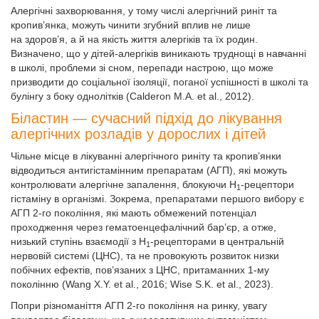
Алергічні захворювання, у тому числі алергічний риніт та
кропив’янка, можуть чинити згубний вплив не лише
на здоров’я, а й на якість життя алергіків та їх родин.
Визначено, що у дітей-алергіків виникають труднощі в навчанні
в школі, проблеми зі сном, перепади настрою, що може
призводити до соціальної ізоляції, поганої успішності в школі та
булінгу з боку однолітків (Calderon M.A. еt al., 2012).
Біластин — сучасний підхід до лікування
алергічних розладів у дорослих і дітей
Чільне місце в лікуванні алергічного риніту та кропив’янки
відводиться антигістамінним препаратам (АГП), які можуть
контролювати алергічне запалення, блокуючи Н
-рецептори
1
гістаміну в організмі. Зокрема, препаратами першого вибору є
АГП 2-го покоління, які мають обмежений потенціал
проходження через гематоенцефалічний бар’єр, а отже,
низький ступінь взаємодії з Н
-рецепторами в центральній
1
нервовій системі (ЦНС), та не провокують розвиток низки
побічних ефектів, пов’язаних з ЦНС, притаманних 1-му
поколінню (Wang X.Y. et al., 2016; Wise S.K. et al., 2023).
Попри різноманіття АГП 2-го покоління на ринку, увагу