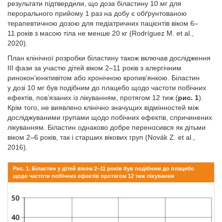
результати підтвердили, що доза біластину 10 мг для
перорального прийому 1 раз на добу є обґрунтованою
терапевтичною дозою для педіатричних пацієнтів віком 6–
11 років з масою тіла не менше 20 кг (Rodríguez M. еt al.,
2020).
План клінічної розробки біластину також включав дослідження
ІІІ фази за участю дітей віком 2–11 років з алергічним
ринокон’юнктивітом або хронічною кропив’янкою. Біластин
у дозі 10 мг був подібним до плацебо щодо частоти побічних
ефектів, пов’язаних із лікуванням, протягом 12 тиж (
рис. 1
).
Крім того, не виявлено клінічно значущих відмінностей між
досліджуваними групами щодо побічних ефектів, спричинених
лікуванням. Біластин однаково добре переносився як дітьми
віком 2–6 років, так і старших вікових груп (Novák Z. еt al.,
2016).
Рис. 1. Біластин у дітей віком 2–11 років був подібним до плацебо
щодо частоти побічних ефектів протягом 12 тиж лікування