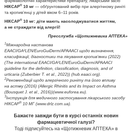
фармакологічні характеристики препарату, лікарський засіб
®
НІКСАР
10 мг
— обґрунтований вибір при алергічному риніті
та кропив’янці у дітей віком 6–11 років.
®
НІКСАР
10 мг: діти мають насолоджуватися життям,
а не страждати від алергії!
Пресслужба «Щотижневика АПТЕКА»
1
Міжнародна настанова
EAACI/GA²LEN/EuroGuiDerm/APAAACI щодо визначення,
класифікації, діагностики та лікування кропив’янки (2022)
(The international EAACI/GA²LEN/EuroGuiDerm/APAAACI
guideline for the definition, classification, diagnosis, and of
urticaria (Zuberbier T. еt al., 2022)) (hub.eaaci.org).
2
Рекомендації щодо алергічного риніту та його впливу
на астму (2016) (Allergic Rhinitis and its Impact on Asthma
(Bousquet J. еt al., 2016))(www.euforea.eu).
3
Інструкція для медичного застосування лікарського засобу
®
НІКСАР
10 МГ (www.drlz.com.ua).
Бажаєте завжди бути в курсі останніх новин
фармацевтичної галузі?
Тоді підписуйтесь на «Щотижневик АПТЕКА» в