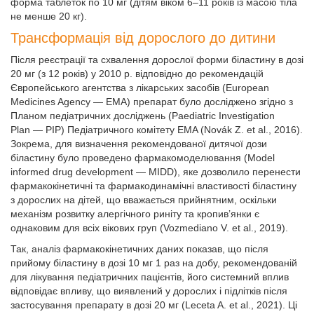
форма таблеток по 10 мг (дітям віком 6–11 років із масою тіла
не менше 20 кг).
Трансформація від дорослого до дитини
Після реєстрації та схвалення дорослої форми біластину в дозі
20 мг (з 12 років) у 2010 р. відповідно до рекомендацій
Європейського агентства з лікарських засобів (European
Medicines Agency — EMA) препарат було досліджено згідно з
Планом педіатричних досліджень (Paediatric Investigation
Plan — PIP) Педіатричного комітету EMA (Novák Z. еt al., 2016).
Зокрема, для визначення рекомендованої дитячої дози
біластину було проведено фармакомоделювання (Model
informed drug development — MIDD), яке дозволило перенести
фармакокінетичні та фармакодинамічні властивості біластину
з дорослих на дітей, що вважається прийнятним, оскільки
механізм розвитку алергічного риніту та кропив’янки є
однаковим для всіх вікових груп (Vozmediano V. еt al., 2019).
Так, аналіз фармакокінетичних даних показав, що після
прийому біластину в дозі 10 мг 1 раз на добу, рекомендованій
для лікування педіатричних пацієнтів, його системний вплив
відповідає впливу, що виявлений у дорослих і підлітків після
застосування препарату в дозі 20 мг (Leceta A. еt al., 2021). Ці