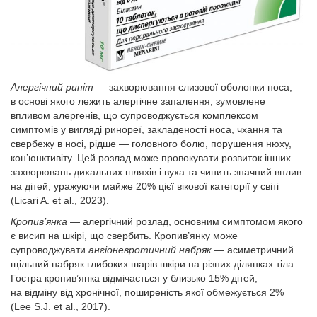
Алергічний риніт
— захворювання слизової оболонки носа,
в основі якого лежить алергічне запалення, зумовлене
впливом алергенів, що супроводжується комплексом
симптомів у вигляді ринореї, закладеності носа, чхання та
свербежу в носі, рідше — головного болю, порушення нюху,
кон’юнктивіту. Цей розлад може провокувати розвиток інших
захворювань дихальних шляхів і вуха та чинить значний вплив
на дітей, уражуючи майже 20% цієї вікової категорії у світі
(Licari A. еt al., 2023).
Кропив’янка
— алергічний розлад, основним симптомом якого
є висип на шкірі, що свербить. Кропив’янку може
супроводжувати
ангіоневротичний набряк
— асиметричний
щільний набряк глибоких шарів шкіри на різних ділянках тіла.
Гостра кропив’янка відмічається у близько 15% дітей,
на відміну від хронічної, поширеність якої обмежується 2%
(Lee S.J. еt al., 2017).