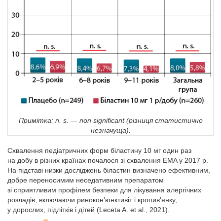
Примітка:
n. s. — non significant (різниця статистично
незначуща).
Схвалення педіатричних форм біластину 10 мг один раз
на добу в різних країнах почалося зі схвалення EMA у 2017 р.
На підставі низки досліджень біластин визначено ефективним,
добре переносимим неседативним препаратом
зі сприятливим профілем безпеки для лікування алергічних
розладів, включаючи ринокон’юнктивіт і кропив’янку,
у дорослих, підлітків і дітей (Leceta A. еt al., 2021).