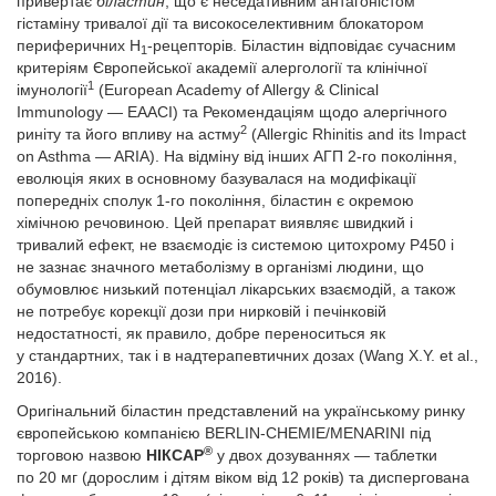
привертає
біластин
, що є неседативним антагоністом
гістаміну тривалої дії та високоселективним блокатором
периферичних H
-рецепторів. Біластин відповідає сучасним
1
критеріям Європейської академії алергології та клінічної
1
імунології
(European Academy of Allergy & Clinical
Immunology — EAACI) та Рекомендаціям щодо алергічного
2
риніту та його впливу на астму
(Allergic Rhinitis and its Impact
on Asthma — ARIA). На відміну від інших АГП 2-го покоління,
еволюція яких в основному базувалася на модифікації
попередніх сполук 1-го покоління, біластин є окремою
хімічною речовиною. Цей препарат виявляє швидкий і
тривалий ефект, не взаємодіє із системою цитохрому Р450 і
не зазнає значного метаболізму в організмі людини, що
обумовлює низький потенціал лікарських взаємодій, а також
не потребує корекції дози при нирковій і печінковій
недостатності, як правило, добре переноситься як
у стандартних, так і в надтерапевтичних дозах (Wang X.Y. et al.,
2016).
Оригінальний біластин представлений на українському ринку
європейською компанією BERLIN-CHEMIE/MENARINI під
®
торговою назвою
НІКСАР
у двох дозуваннях — таблетки
по 20 мг (дорослим і дітям віком від 12 років) та диспергована