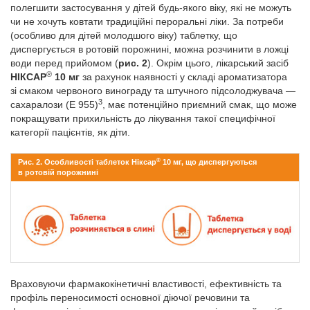
полегшити застосування у дітей будь-якого віку, які не можуть
чи не хочуть ковтати традиційні пероральні ліки. За потреби
(особливо для дітей молодшого віку) таблетку, що
диспергується в ротовій порожнині, можна розчинити в ложці
води перед прийомом (
рис. 2
). Окрім цього, лікарський засіб
®
НІКСАР
10 мг
за рахунок наявності у складі ароматизатора
зі смаком червоного винограду та штучного підсолоджувача —
3
сахаралози (Е 955)
, має потенційно приємний смак, що може
покращувати прихильність до лікування такої специфічної
категорії пацієнтів, як діти.
®
Рис. 2. Особливості таблеток Ніксар
10 мг, що диспергуються
в ротовій порожнині
Враховуючи фармакокінетичні властивості, ефективність та
профіль переносимості основної діючої речовини та