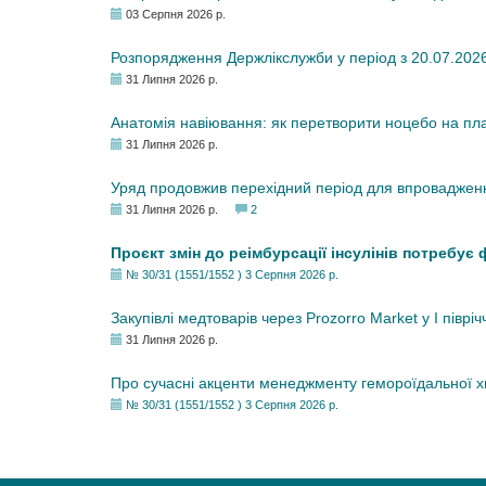
03 Серпня 2026 р.
Розпорядження Держлікслужби у період з 20.07.2026 р
31 Липня 2026 р.
Анатомія навіювання: як перетворити ноцебо на плац
31 Липня 2026 р.
Уряд продовжив перехідний період для впровадженн
31 Липня 2026 р.
2
Проєкт змін до реімбурсації інсулінів потребує
№ 30/31 (1551/1552 ) 3 Серпня 2026 р.
Закупівлі медтоварів через Prozorro Market у I півріч
31 Липня 2026 р.
Про сучасні акценти менеджменту гемороїдальної 
№ 30/31 (1551/1552 ) 3 Серпня 2026 р.