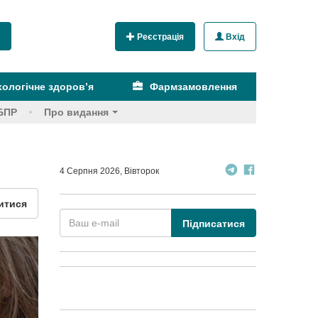
Реєстрація
Вхід
ологічне здоров’я
Фармзамовлення
БПР
Про видання
4 Серпня 2026, Вівторок
итися
Підписатися