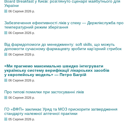
Board Breakfast у Києві: розглянуто сценарії майбутнього для
України
06 Серпня 2026 р.
Забезпечення ефективності ліків у спеку — Держлікслужба про
температурний режим зберігання
06 Серпня 2026 р.
Від фармдопомоги до менеджменту: soft skills, що можуть
допомогти сучасному фармацевту зробити кар’єрний стрибок
06 Серпня 2026 р.
«Ми прагнемо максимально швидко інтегрувати
українську систему верифікації лікарських засобів
у європейську модель» — Петро Багрій
06 Серпня 2026 р.
Про типові помилки при застосуванні ліків
06 Серпня 2026 р.
ГО «ВФП» закликає Уряд та МОЗ прискорити затвердження
стандарту належної аптечної практики
05 Серпня 2026 р.