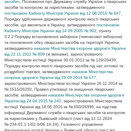
засоби»
, Положення про Державну службу України з лікарських
засобів та контролю за наркотиками, затвердженого
постановою Кабінету Міністрів України від 12.08.2015 № 647
,
Порядку здійснення державного контролю якості лікарських
засобів, що ввозяться в Україну, затвердженого
постановою
Кабінету Міністрів України від 14.09.2005 № 902
, пункту
3.2.2 Порядку встановлення заборони (тимчасової заборони)
та поновлення обігу лікарських засобів на території України,
затвердженого
наказом Міністерства охорони здоров’я України
від 22.11.2011 № 809
(зі змінами), зареєстрованого
Міністерством юстиції України 30.01.2012 за № 126/20439,
Порядку контролю якості лікарських засобів під час оптової та
роздрібної торгівлі, затвердженого
наказом Міністерства
охорони здоров’я України від 29.09.2014 № 677
,
зареєстрованого Міністерством юстиції України 26.11.2014 за
№ 1515/26292, Правил утилізації та знищення лікарських
засобів, затверджених
наказом Міністерства охорони здоров’я
України від 24.04.2015 № 242
, зареєстрованих Міністерством
юстиції України від 18.05.2015 за № 550/26995, на підставі
інформації Державної служби з лікарських засобів та контролю
за наркотиками у Львівській області (лист від 12.12.2024
№ 234-01.1.1/02.0/06.14-24); Головного управління
Національної поліції України у Львівській області (лист від