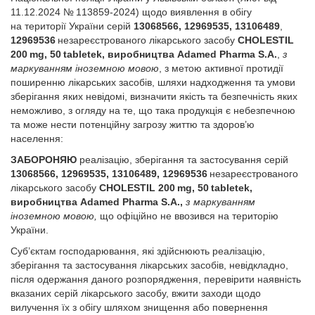
11.12.2024 № 113859-2024) щодо виявлення в обігу
на території України серій
13068566, 12969535, 13106489
,
12969536
незареєстрованого лікарського засобу
CHOLESTIL
200 mg, 50 tabletek, виробництва Adamed Pharma S.A.
,
з
маркуванням іноземною мовою
, з метою активної протидії
поширенню лікарських засобів, шляхи надходження та умови
зберігання яких невідомі, визначити якість та безпечність яких
неможливо, з огляду на те, що така продукція є небезпечною
та може нести потенційну загрозу життю та здоров’ю
населення:
ЗАБОРОНЯЮ
реалізацію, зберігання та застосування серій
13068566, 12969535, 13106489, 12969536
незареєстрованого
лікарського засобу
CHOLESTIL 200 mg, 50 tabletek,
виробництва Adamed Pharma S.A.,
з маркуванням
іноземною мовою,
що офіційно не ввозився на територію
України.
Суб’єктам господарювання, які здійснюють реалізацію,
зберігання та застосування лікарських засобів, невідкладно,
після одержання даного розпорядження, перевірити наявність
вказаних серій лікарського засобу, вжити заходи щодо
вилучення їх з обігу шляхом знищення або повернення