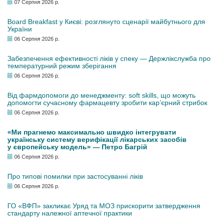
07 Серпня 2026 р.
Board Breakfast у Києві: розглянуто сценарії майбутнього для
України
06 Серпня 2026 р.
Забезпечення ефективності ліків у спеку — Держлікслужба про
температурний режим зберігання
06 Серпня 2026 р.
Від фармдопомоги до менеджменту: soft skills, що можуть
допомогти сучасному фармацевту зробити кар’єрний стрибок
06 Серпня 2026 р.
«Ми прагнемо максимально швидко інтегрувати
українську систему верифікації лікарських засобів
у європейську модель» — Петро Багрій
06 Серпня 2026 р.
Про типові помилки при застосуванні ліків
06 Серпня 2026 р.
ГО «ВФП» закликає Уряд та МОЗ прискорити затвердження
стандарту належної аптечної практики