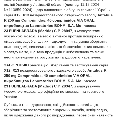
поліції України у Львівській області (лист від 11.12.2024
№ 113859-2024) щодо виявлення в обігу на території України
серій
X12, X13
незареєстрованого лікарського засобу
Antabus
R 250 mg Comprimidos, 40 comprimidos VIA ORAL,
виробництва Laboratorios BOHM, S.A. Molinaseca,
23 FUENLABRADA (Madrid) C.P. 28947
,
з маркуванням
іноземною мовою
, з метою активної протидії поширенню
лікарських засобів, шляхи надходження та умови зберігання
яких невідомі, визначити якість та безпечність яких неможливо,
з огляду на те, що така продукція є небезпечною та може
нести потенційну загрозу життю та здоров’ю населення:
ЗАБОРОНЯЮ
реалізацію, зберігання та застосування серій
X12, X13
незареєстрованого лікарського засобу
Antabus R
250 mg Comprimidos, 40 comprimidos VIA ORAL,
виробництва Laboratorios BOHM, S.A. Molinaseca,
23 FUENLABRADA (Madrid) C.P. 28947,
з маркуванням
іноземною мовою,
що офіційно не ввозився на територію
України.
Суб’єктам господарювання, які здійснюють реалізацію,
зберігання та застосування лікарських засобів, невідкладно,
після одержання даного розпорядження, перевірити наявність