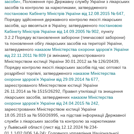
засоби»
, Положення про Державну службу України з лікарських
засобів та контролю за наркотиками, затвердженого
постановою Кабінету Міністрів України від 12.08.2015 № 647,
Порядку здійснення державного контролю якості лікарських
засобів, що ввозяться в Україну, затвердженого
постановою
Кабінету Міністрів України від 14.09.2005 № 902
, пункту
3.2.2 Порядку встановлення заборони (тимчасової заборони)
та поновлення обігу лікарських засобів на території України,
затвердженого
наказом Міністерства охорони здоров’я України
від 22.11.2011 № 809
(зі змінами), зареєстрованого
Міністерством юстиції України 30.01.2012 за № 126/20439,
Порядку контролю якості лікарських засобів під час оптової та
роздрібної торгівлі, затвердженого
наказом Міністерства
охорони здоров’я України від 29.09.2014 № 677
,
зареєстрованого Міністерством юстиції України
26.11.2014 за № 1515/26292, Правил утилізації та знищення
лікарських засобів, затверджених
наказом Міністерства
охорони здоров’я України від 24.04.2015 № 242,
зареєстрованих Міністерством юстиції України
18.05.2015 за № 550/26995, на підставі інформації Державної
служби з лікарських засобів та контролю за наркотиками
у Львівській області (лист від 12.12.2024 № 234-
01.1.1/02.0/06.14-24); Головного управління Національної