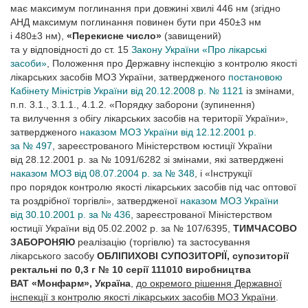
має максимум поглинання при довжині хвилі 446 нм (згідно
АНД максимум поглинання повинен бути при 450±3 нм
і 480±3 нм),
«Перекисне число»
(завищений)
та у відповідності до ст. 15
Закону України «Про лікарські
засоби»
, Положення про Державну інспекцію з контролю якості
лікарських засобів МОЗ України, затвердженого
постановою
Кабінету Міністрів України від 20.12.2008 р. № 1121
із змінами,
п.п. 3.1., 3.1.1., 4.1.2. «Порядку заборони (зупинення)
та вилучення з обігу лікарських засобів на території України»,
затвердженого
наказом МОЗ України від 12.12.2001 р.
за № 497
, зареєстрованого Міністерством юстиції України
від 28.12.2001 р. за № 1091/6282 зі змінами, які затверджені
наказом МОЗ від 08.07.2004 р. за № 348
, і «Інструкції
про порядок контролю якості лікарських засобів під час оптової
та роздрібної торгівлі», затвердженої
наказом МОЗ України
від 30.10.2001 р. за № 436
, зареєстрованої Міністерством
юстиції України від 05.02.2002 р. за № 107/6395,
ТИМЧАСОВО
ЗАБОРОНЯЮ
реалізацію (торгівлю) та застосування
лікарського засобу
ОБЛІПИХОВІ СУПОЗИТОРІЇ, супозиторії
ректальні по 0,3 г № 10
серії
111010 виробництва
ВАТ «Монфарм», Україна
,
до окремого рішення Державної
інспекції з контролю якості лікарських засобів МОЗ України
.