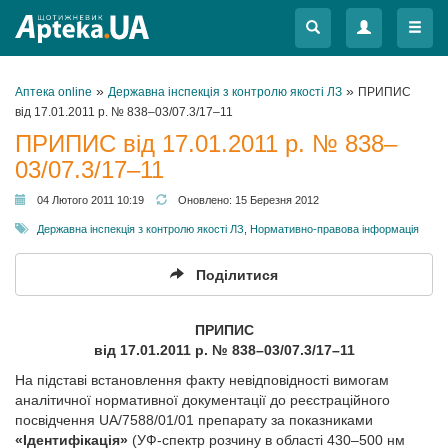
Меню
Меню
»
»
Аптека online
Державна інспекція з контролю якості ЛЗ
ПРИПИС
від 17.01.2011 р. № 838–03/07.3/17–11
ПРИПИС від 17.01.2011 р. № 838–
03/07.3/17–11
04 Лютого 2011 10:19
Оновлено:
15 Березня 2012
Державна інспекція з контролю якості ЛЗ
,
Нормативно-правова інформація
Поділитися
ПРИПИС
від 17.01.2011 р. № 838–03/07.3/17–11
На підставі встановлення факту невідповідності вимогам
аналітичної нормативної документації до реєстраційного
посвідчення UA/7588/01/01 препарату за показниками
«Ідентифікація»
(УФ-спектр розчину в області 430–500 нм