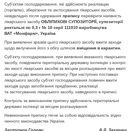
Суб’єктам господарювання, які здійснюють реалізацію
(торгівлю), зберігання та застосування лікарських засобів,
невідкладно після одержання
припису
перевірити наявність
лікарського засобу
ОБЛІПИХОВІ СУПОЗИТОРІЇ, супозиторії
ректальні по 0,3 г № 10
серії
111010 виробництва
ВАТ «Монфарм», Україна
.
При виявленні зразків цього лікарського засобу вжити заходи
щодо вилучення його з обігу шляхом
вміщення в карантин.
Суб’єкту господарювання, при виявленні вказаного лікарського
засобу, повідомити територіальну державну інспекцію з контро­
лю якості лікарських засобів за місцем розташування про вжиті
заходи щодо виконання припису. При наступних поставках
лікарського засобу суб’єкт господарювання повинен вжити
заходів щодо запобігання придбанню, реалізації
та застосуванню лікарського засобу, наведеного в приписі.
Контроль за виконанням припису здійснюють територіальні
державні інспекції за місцем розташування.
Невиконання припису тягне за собою відповідальність згідно
чинного законодавства України.
Заступник Голови
А.Д. Захараш