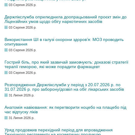
03 Серпня 2026 р.
Держлікслужба оприлюднила доопрацьований проєкт змін до
Ліцензійних умов щодо обігу наркотичних засобів
03 Серпня 2026 р.
Використання ШІ в галузі охорони здоров’я: МОЗ проводить
опитування
03 Серпня 2026 р.
Гострий біль, про який зазвичай замовчують: доказові стратегії
терапії геморою, які може порадити фармацевт
03 Серпня 2026 р.
Розпорядження Держлікслужби у період з 20.07.2026 р. по
31.07.2026 р. про заборону/дозвіл на обіг лікарських засобів
31 Липня 2026 р.
Анатомія навіювання: як перетворити ноцебо на плацебо під
час відпуску ліків
31 Липня 2026 р.
Уряд продовжив перехідний період для впровадження
Технічного регламенту на косметичну продукцію