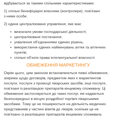
відбувається за такими спільними характеристиками:
1) спільні бенефіціарні власники (контролери), пов’язані
з ними особи;
2) єдине централізоване управління, яке має:
визначати умови господарської діяльності;
централізоване постачання;
ухвалення об’єднаннями єдиних рішень;
використання єдиних найменувань аптек та аптечних
пунктів;
спільні об’єкти права інтелектуальної власності.
ОБМЕЖЕННЯ МАРКЕТИНГУ
Окрім цього, цим законом встановлюються певні обмеження,
зокрема щодо договорів, предметом яких є маркетингові
послуги, послуги з промоції лікарських засобів, інші послуги,
пов’язані із реалізацією препаратів кінцевому споживачу. Ці
обмеження застосовуються до таких послуг, які надаються
безпосередньо в місцях роздрібної торгівлі лікарськими
засобами. Тому це не поширюється на діяльність медичних
представників у частині візитів до лікарів, оскільки це не
пов’язано із реалізацією препаратів кінцевому споживачу.