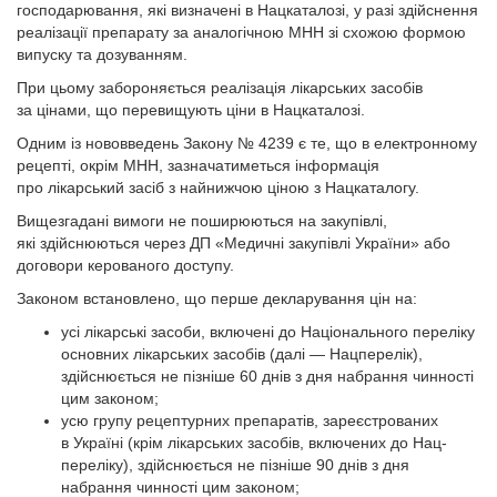
господарювання, які визначені в Нацкаталозі, у разі здійснення
реалізації препарату за аналогічною МНН зі схожою формою
випуску та дозуванням.
При цьому забороняється реалізація лікарських засобів
за цінами, що перевищують ціни в Нацкаталозі.
Одним із нововведень Закону № 4239 є те, що в елект­ронному
рецепті, окрім МНН, зазначатиметься інформація
про лікарський засіб з найнижчою ціною з Нацкаталогу.
Вищезгадані вимоги не поширюються на закупівлі,
які здійснюються через ДП «Медичні закупівлі України» або
договори керованого доступу.
Законом встановлено, що перше декларування цін на:
усі лікарські засоби, включені до Національного переліку
основних лікарських засобів (далі — Нацперелік),
здійснюється не пізніше 60 днів з дня набрання чинності
цим законом;
усю групу рецептурних препаратів, зареєстрованих
в Україні (крім лікарських засобів, включених до Нац­
переліку), здійснюється не пізніше 90 днів з дня
набрання чинності цим законом;