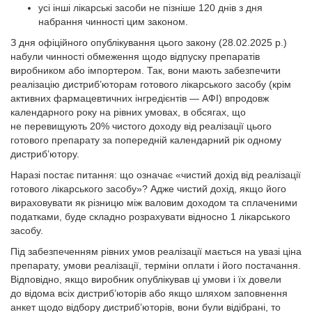
усі інші лікарські засоби не пізніше 120 днів з дня
набрання чинності цим законом.
З дня офіційного опублікування цього закону (28.02.2025 р.)
набули чинності обмеження щодо відпуску препаратів
виробником або імпортером. Так, вони мають забезпечити
реалізацію дистриб’юторам готового лікарського засобу (крім
активних фармацевтичних інгредієнтів — АФІ) впродовж
календарного року на рівних умовах, в обсягах, що
не перевищують 20% чистого доходу від реалізації цього
готового препарату за попередній календарний рік одному
дистриб’ютору.
Наразі постає питання: що означає «чистий дохід від реалізації
готового лікарського засобу»? Адже чистий дохід, якщо його
вираховувати як різницю між валовим доходом та сплаченими
податками, буде складно розрахувати відносно 1 лікарського
засобу.
Під забезпеченням рівних умов реалізації мається на увазі ціна
препарату, умови реалізації, терміни оплати і його постачання.
Відповідно, якщо виробник опублікував ці умови і їх довели
до відома всіх дистриб’юторів або якщо шляхом заповнення
анкет щодо відбору дистриб’юторів, вони були відібрані, то