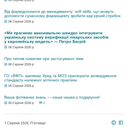
06 Серпня 2026 р.
Від фармдопомоги до менеджменту: soft skills, що можуть
допомогти сучасному фармацевту зробити кар’єрний стрибок
06 Серпня 2026 р.
«Ми прагнемо максимально швидко інтегрувати
українську систему верифікації лікарських засобів
у європейську модель» — Петро Багрій
06 Серпня 2026 р.
Про типові помилки при застосуванні ліків
06 Серпня 2026 р.
ГО «ВФП» закликає Уряд та МОЗ прискорити затвердження
стандарту належної аптечної практики
05 Серпня 2026 р.
Ваша філіжанка знань — наша чашка у подарунок!
05 Серпня 2026 р.
1
7 Серпня 2026, П’ятниця