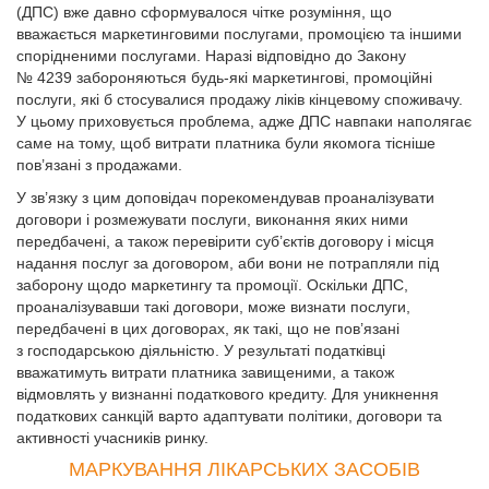
(ДПС) вже давно сформувалося чітке розуміння, що
вважається маркетинговими послугами, промоцією та іншими
спорідненими послугами. Наразі відповідно до Закону
№ 4239 забороняються будь-які маркетингові, промоційні
послуги, які б стосувалися продажу ліків кінцевому споживачу.
У цьому приховується проблема, адже ДПС навпаки наполягає
саме на тому, щоб витрати платника були якомога тісніше
пов’язані з продажами.
У зв’язку з цим доповідач порекомендував проаналізувати
договори і розмежувати послуги, виконання яких ними
передбачені, а також перевірити суб’єктів договору і місця
надання послуг за договором, аби вони не потрапляли під
заборону щодо маркетингу та промоції. Оскільки ДПС,
проаналізувавши такі договори, може визнати послуги,
передбачені в цих договорах, як такі, що не пов’язані
з господарською діяльністю. У результаті податківці
вважатимуть витрати платника завищеними, а також
відмовлять у визнанні податкового кредиту. Для уникнення
податкових санкцій варто адаптувати політики, договори та
активності учасників ринку.
МАРКУВАННЯ ЛІКАРСЬКИХ ЗАСОБІВ