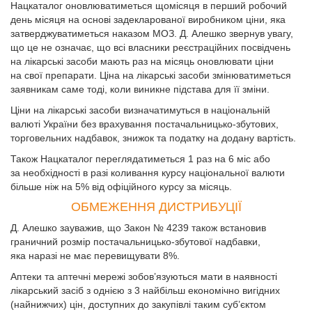
Нацкаталог оновлюватиметься щомісяця в перший робочий
день місяця на основі задекларованої виробником ціни, яка
затверджуватиметься наказом МОЗ. Д. Алешко звернув увагу,
що це не означає, що всі власники реєстраційних посвідчень
на лікарські засоби мають раз на місяць оновлювати ціни
на свої препарати. Ціна на лікарські засоби змінюватиметься
заявникам саме тоді, коли виникне підстава для її зміни.
Ціни на лікарські засоби визначатимуться в національній
валюті Украї­ни без врахування постачальницько-збутових,
торговельних надбавок, знижок та податку на додану вартість.
Також Нацкаталог переглядатиметься 1 раз на 6 міс або
за необхідності в разі коливання курсу національної валюти
більше ніж на 5% від офіційного курсу за місяць.
ОБМЕЖЕННЯ ДИСТРИБУЦІЇ
Д. Алешко зауважив, що Закон № 4239 також встановив
граничний розмір постачальницько-збутової надбавки,
яка наразі не має перевищувати 8%.
Аптеки та аптечні мережі зобов’язуються мати в наявності
лікарський засіб з однією з 3 найбільш економічно вигідних
(найнижчих) цін, доступних до закупівлі таким суб’єктом