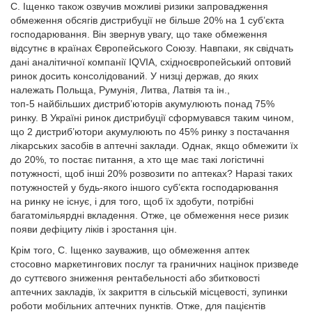
С. Іщенко також озвучив можливі ризики запровадження
обмеження обсягів дистрибуції не більше 20% на 1 суб’єкта
господарювання. Він звернув увагу, що таке обмеження
відсутнє в країнах Європейського Союзу. Навпаки, як свідчать
дані аналітичної компанії IQVIA, східноєвропейський оптовий
ринок досить консолідований. У низці держав, до яких
належать Польща, Румунія, Литва, Латвія та ін.,
топ-5 найбільших дистриб’юторів акумулюють понад 75%
ринку. В Україні ринок дистрибуції сформувався таким чином,
що 2 дистриб’ютори акумулюють по 45% ринку з постачання
лікарських засобів в аптечні заклади. Однак, якщо обмежити їх
до 20%, то постає питання, а хто ще має такі логістичні
потужності, щоб інші 20% розвозити по аптеках? Наразі таких
потужностей у будь-якого іншого суб’єкта господарювання
на ринку не існує, і для того, щоб їх здобути, потрібні
багатомільярдні вкладення. Отже, це обмеження несе ризик
появи дефіциту ліків і зростання цін.
Крім того, С. Іщенко зауважив, що обмеження аптек
стосовно маркетингових послуг та граничних націнок призведе
до суттєвого зниження рентабельності або збитковості
аптечних закладів, їх закриття в сільській місцевості, зупинки
роботи мобільних аптечних пунктів. Отже, для пацієнтів