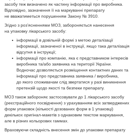
засобу теж визначено як частину інформації про виробника.
Відповідно, зазначення її на маркуванні препарату
не вважатиметься порушенням Закону № 3910.
Згідно з роз’ясненнями МОЗ, забороняється нанесення
на упаковку лікарського засобу:
інформації в довільній формі з метою деталізації
інформації, зазначеної в інструкції, якщо така деталізація
відсутня в інструкції;
інформації про компанію, яка є представником інтере­сів
виробника та/або заявника на території України.
Водночас дозволяється розміщення контактних даних та
інформації про представника заявника / виробника,
до якого споживачам слід звертатися у разі виникнення
претензій щодо якості та безпеки препарату.
МОЗ також забороняє застосовувати до 1 лікарського засобу
(реєстраційного посвідчення) з урахуванням всіх затверджених
форм упаковок (кількості дозованих форм в 1 упаковці)
декількох оригінал-макетів з однаковим текстом маркування,
але в різних кольорових гаммах.
Враховуючи складність внесення змін до упаковки препарату