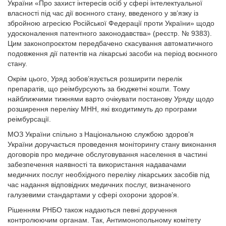
України «Про захист інтересів осіб у сфері інтелектуальної
власності під час дії воєнного стану, введеного у зв’язку із
збройною агресією Російської Федерації проти України» щодо
удосконалення патентного законодавства» (реєстр. № 9383).
Цим законопроєктом передбачено скасування автоматичного
подовження дії патентів на лікарські засоби на період воєнного
стану.
Окрім цього, Уряд зобов’язується розширити перелік
препаратів, що реімбурсують за бюджетні кошти. Тому
найближчими тижнями варто очікувати постанову Уряду щодо
розширення переліку МНН, які входитимуть до програми
реімбурсації.
МОЗ України спільно з Національною службою здоров’я
України доручається проведення моніторингу стану виконання
договорів про медичне обслуговування населення в частині
забезпечення наявності та використання надавачами
медичних послуг необхідного переліку лікарських засобів під
час надання відповідних медичних послуг, визначеного
галузевими стандартами у сфері охорони здоров’я.
Рішенням РНБО також надаються певні доручення
контролюючим органам. Так, Антимонопольному комітету