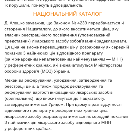
їх порушили, понесуть відповідальність.
НАЦІОНАЛЬНИЙ КАТАЛОГ
Д. Алешко зауважив, що Законом № 4239 передбачається й
створення Нац­каталогу, до якого вноситиметься ціна, яку
власник реєстраційного посвідчення (уповноважений
представник) лікарського засобу зобов’язаний задекларувати.
Ця ціна не зможе перевищувати ціну, розраховану як середній
показник 3 найнижчих цін відповідного препарату
(за міжнародним непатентованим найменуванням — МНН)
у референтних країнах, які визначатимуться Міністерством
охорони здоров’я (МОЗ) України.
Механізм реферування, узгодження, затвердження та
реєстрації ціни, а також порядок декларування та
реферування вартості інноваційних лікарських засобів
(оригінальних), що вноситимуться до Нацкаталогу,
затверджуватиметься Урядом. При цьому в разі відсутності
відповідного препарату в референтних країнах ціна
лікарського засобу розраховуватиметься як середній показник
3 найнижчих цін лікарського засобу відповідного МНН
у референтних країнах.