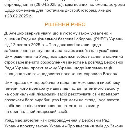
оприлюднення (28.04.2025 р.), крім певних положень, зокрема
щодо обмежень для постачань дистриб’юторам, яке діє
з 28.02.2025 р.
РІШЕННЯ РНБО
Д. Алешко звернув увагу, що в лютому також ухвалено й
рішення Ради національної безпеки і оборони (РНБО) України
від 12 лютого 2025 р. «Про додаткові заходи щодо
забезпечення доступності лікарських засобів для українців».
Цим рішенням на Уряд покладається зобов’язання в місячний
строк забезпечити розроблення і внести на розгляд Верховної
Ради України проєкт закону України щодо імплементації
в національне законодавство положення «правила Болар».
Цим правилом передбачено надання можливості виробнику
генеричного препарату навіть під час дії патентного захисту
на оригінальний лікарський засіб реєструвати свій препарат,
розпочати його виробництво і тримати на складі, але ввести
в обіг лише після завершення патентного захисту
на оригінальний лікарський засіб.
Уряд має забезпечити супроводження у Верховній Раді
України проєкту закону України «Про внесення змін до Закону