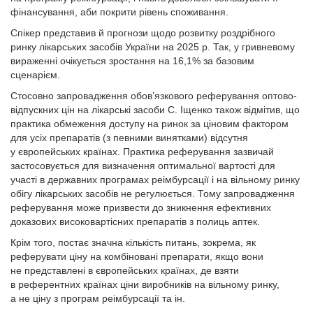
фінансування, аби покрити рівень споживання.
Спікер представив й прогнози щодо розвитку роздрібного
ринку лікарських засобів України на 2025 р. Так, у гривневому
вираженні очікується зростання на 16,1% за базовим
сценарієм.
Стосовно запровадження обов’язкового реферування оптово-
відпускних цін на лікарські засоби С. Іщенко також відмітив, що
практика обмеження доступу на ринок за ціновим фактором
для усіх препаратів (з певними винятками) відсутня
у європейських країнах. Практика реферування зазвичай
застосовується для визначення оптимальної вартості для
участі в державних програмах реімбурсації і на вільному ринку
обігу лікарських засобів не регулюється. Тому запровадження
реферування може призвести до зникнення ефективних
доказових високовартісних препаратів з полиць аптек.
Крім того, постає значна кількість питань, зокрема, як
реферувати ціну на комбіновані препарати, якщо вони
не представлені в європейських країнах, де взяти
в референтних країнах ціни виробників на вільному ринку,
а не ціну з програм реімбурсації та ін.