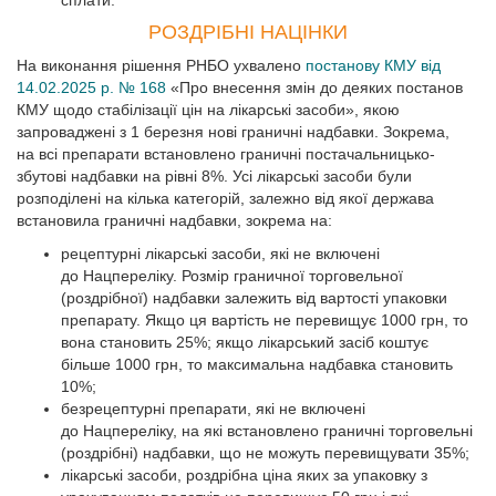
сплати.
РОЗДРІБНІ НАЦІНКИ
На виконання рішення РНБО ухвалено
постанову КМУ від
14.02.2025 р. № 168
«Про внесення змін до деяких постанов
КМУ щодо стабілізації цін на лікарські засоби», якою
запроваджені з 1 березня нові граничні надбавки. Зокрема,
на всі препарати встановлено граничні постачальницько-
збутові надбавки на рівні 8%. Усі лікарські засоби були
розподілені на кілька категорій, залежно від якої держава
встановила граничні надбавки, зокрема на:
рецептурні лікарські засоби, які не включені
до Нацпереліку. Розмір граничної торговельної
(роздрібної) надбавки залежить від вартості упаковки
препарату. Якщо ця вартість не перевищує 1000 грн, то
вона становить 25%; якщо лікарський засіб коштує
більше 1000 грн, то максимальна надбавка становить
10%;
безрецептурні препарати, які не включені
до Нацпереліку, на які встановлено граничні торговельні
(роздрібні) надбавки, що не можуть перевищувати 35%;
лікарські засоби, роздрібна ціна яких за упаковку з