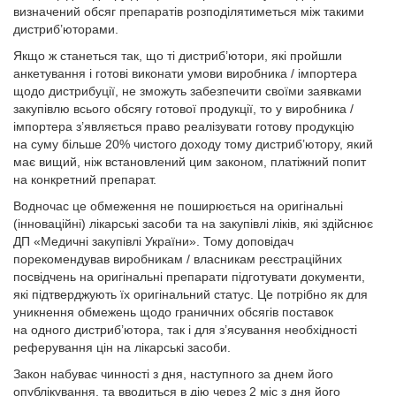
визначений обсяг препаратів розподілятиметься між такими
дистриб’юторами.
Якщо ж станеться так, що ті дистриб’ютори, які пройшли
анкетування і готові виконати умови виробника / імпортера
щодо дистрибуції, не зможуть забезпечити своїми заявками
закупівлю всього обсягу готової продукції, то у виробника /
імпортера з’являється право реалізувати готову продукцію
на суму більше 20% чистого доходу тому дистриб’ютору, який
має вищий, ніж встановлений цим законом, платіжний попит
на конкретний препарат.
Водночас це обмеження не поширюється на оригінальні
(інноваційні) лікарські засоби та на закупівлі ліків, які здійснює
ДП «Медичні закупівлі України». Тому доповідач
порекомендував виробникам / власникам реєстраційних
посвідчень на оригінальні препарати підготувати документи,
які підтверджують їх оригінальний статус. Це потрібно як для
уникнення обмежень щодо граничних обсягів поставок
на одного дистриб’ютора, так і для з’ясування необхідності
реферування цін на лікарські засоби.
Закон набуває чинності з дня, наступного за днем його
опублікування, та вводиться в дію через 2 міс з дня його