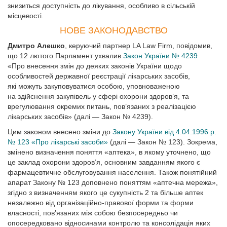
знизиться доступність до лікування, особливо в сільській
місцевості.
НОВЕ ЗАКОНОДАВСТВО
Дмитро Алешко
, керуючий партнер LA Law Firm, повідомив,
що 12 лютого Парламент ухвалив
Закон України № 4239
«Про внесення змін до деяких законів України щодо
особливостей державної реєстрації лікарських засобів,
які можуть закуповуватися особою, уповноваженою
на здійснення закупівель у сфері охорони здоров’я, та
врегулювання окремих питань, пов’язаних з реалізацією
лікарських засобів» (далі — Закон № 4239).
Цим законом внесено зміни до
Закону України від 4.04.1996 р.
№ 123 «Про лікарські засоби»
(далі — Закон № 123). Зокрема,
змінено визначення поняття «аптека», в якому уточнено, що
це заклад охорони здоров’я, основ­ним завданням якого є
фармацевтичне обслуговування населення. Також понятійний
апарат Закону № 123 допов­нено поняттям «аптечна мережа»,
згідно з визначенням якого це сукупність 2 та більше аптек
незалежно від організаційно-правової форми та форми
власності, пов’язаних між собою безпосередньо чи
опосередковано відносинами контролю та консолідація яких