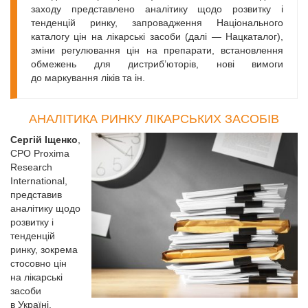
заходу представлено аналітику щодо розвитку і
тенденцій ринку, запровадження Національного
каталогу цін на лікарські засоби (далі — Нацкаталог),
зміни регулювання цін на препарати, встановлення
обмежень для дистриб’юторів, нові вимоги
до маркування ліків та ін.
АНАЛІТИКА РИНКУ ЛІКАРСЬКИХ ЗАСОБІВ
Сергій Іщенко
,
СРО Proxima
Research
International,
представив
аналітику щодо
розвитку і
тенденцій
ринку, зокрема
стосовно цін
на лікарські
засоби
в Україні.