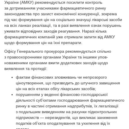
України (АМКУ) рекомендується посилити контроль
за дотриманням учасниками фармацевтичного ринку
законодавства про захист економічної конкуренції, зокрема
під час формування цін на соціально значущі лікарські засоби
на всіх ланках реалізації, та в разі виявлення ознак порушень
уживати відповідних заходів реагування. Наразі кілька
фармацевтичних компаній уже отримали запити від АМКУ
щодо формування цін на їхні препарати.
Офісу Генерального прокурора рекомендується спільно
з правоохоронними органами України та іншими упов­
новаженими органами вжити додаткових заходів щодо
виявлення та протидії:
фактам фінансових зловживань чи непрозорого
ціноутворення, що призводить до штучного завищення
цін на всіх етапах обігу лікарських засобів;
порушенням у веденні фінансово-господарської
діяльності суб’єктами господарювання фармацевтичного
ринку в частині отримання надприбутків, їх легалізації
з подальшим виведенням на рахунки підконтроль­них
підприємств — нерезидентів, що викликає заниження
податків об’єкта оподаткування та ухилення від їх