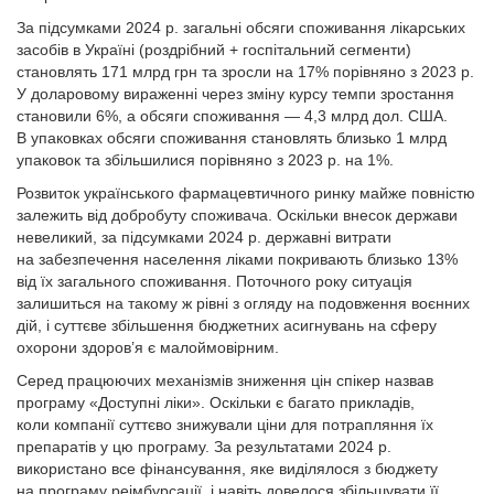
За підсумками 2024 р. загальні обсяги споживання лікарських
засобів в Україні (роздрібний + госпітальний сегменти)
становлять 171 млрд грн та зросли на 17% порівняно з 2023 р.
У доларовому вираженні через зміну курсу темпи зростання
становили 6%, а обсяги споживання — 4,3 млрд дол. США.
В упаковках обсяги споживання становлять близько 1 млрд
упаковок та збільшилися порівняно з 2023 р. на 1%.
Розвиток українського фармацевтичного ринку майже повністю
залежить від добробуту споживача. Оскільки внесок держави
невеликий, за підсумками 2024 р. державні витрати
на забезпечення населення ліками покривають близько 13%
від їх загального споживання. Поточного року ситуація
залишиться на такому ж рівні з огляду на подовження воєнних
дій, і суттєве збільшення бюджетних асигнувань на сферу
охорони здоров’я є малоймовірним.
Серед працюючих механізмів зниження цін спікер назвав
програму «Доступні ліки». Оскільки є багато прикладів,
коли компанії суттєво знижували ціни для потрапляння їх
препаратів у цю програму. За результатами 2024 р.
використано все фінансування, яке виділялося з бюджету
на програму реімбурсації, і навіть довелося збільшувати її