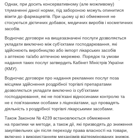
Однак, при досить консервативному (але можливому)
тлумаченні даної норми, під забороною можуть опинитися
візити до фармацевтів. При цьому ці всі обмеження не
стосуються дієтичних добавок, медичних виробів і косметичних
засобів.
Водночас договори на вищезазначені послуги дозволяється
укладати виключно між суб’єктами господарювання, які
здійснюють виробництво або імпорт лікарських засобів
з аптекою та/або аптечною мережею. Порядок та умови
надання таких послуг затвердить Кабінет Міністрів Украї­ни
(КМУ).
Водночас договори про надання рекламних послуг поза
місцями здійснення роздрібної торгівлі препаратами
дозволяється укладати виключно із суб’єктами
господарювання, які не пов’язані відносинами контролю та
не є пов’язаними особами з ліцензіатами, що провадять
діяльність з роздрібної торгівлі лікарськими засобами.
Також Законом № 4239 встановлюється обмеження
на практики чи методи, а також дії, які призводять до зниження
закупівельних цін після переходу права власності на товари,
включно з використанням механізмів відтермінованих знижок,