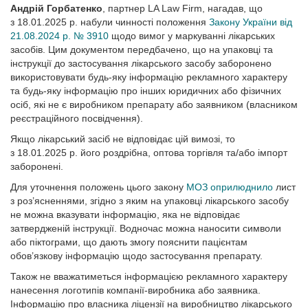
Андрій Горбатенко
, партнер LA Law Firm, нагадав, що
з 18.01.2025 р. набули чинності положення
Закону Украї­ни від
21.08.2024 р. № 3910
щодо вимог у маркуванні лікарських
засобів. Цим документом передбачено, що на упаковці та
інструкції до застосування лікарського засобу заборонено
використовувати будь-яку інформацію рекламного характеру
та будь-яку інформацію про інших юридичних або фізичних
осіб, які не є виробником препарату або заявником (власником
реєстраційного посвідчення).
Якщо лікарський засіб не відповідає цій вимозі, то
з 18.01.2025 р. його роздрібна, оптова торгівля та/або імпорт
заборонені.
Для уточнення положень цього закону
МОЗ оприлюднило
лист
з роз’ясненнями, згідно з яким на упаковці лікарського засобу
не можна вказувати інформацію, яка не відповідає
затвердженій інструкції. Водночас можна наносити символи
або піктограми, що дають змогу пояснити пацієнтам
обов’язкову інформацію щодо застосування препарату.
Також не вважатиметься інформацією рекламного характеру
нанесення логотипів компанії-виробника або заявника.
Інформацію про власника ліцензії на виробництво лікарського