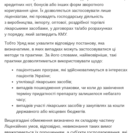
кредитних нот, бонусів або інших форм зворотного
коригування ціни. Їх дозволяється застосовувати лише
ліцензіатам, які провадять господарську діяльність
з виробництва, імпорту, оптової, роздрібної торгівлі
лікарськими засобами, у договорах та/або розрахунках
у порядку, який затвердить КМУ.
Тобто Уряд має ухвалити відповідну постанову, яка
визначатиме, в яких випадках можуть застосовуватися ці
методи та практики. За його словами, найімовірніше, такі
практики дозволятиметься використовувати щодо:
пацієнтських програм, які здійснюватимуться в інтересах
пацієнтів України;
утилізації лікарських засобів;
випадків пошкодження упаковки, чи коли до закінчення
терміну придатності препарату залишилося небагато
часу;
випадків участі лікарських засобів у закупівлях за кош­ти
державного або місцевих бюджетів.
Вищезгадані обмеження визначено як складову частину
Ліцензійних умов, відповідно, невиконання таких вимог
вважатиметься їх порушенням, а суб’єкти господарювання, які