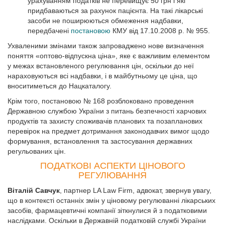
урахуванням податків не перевищує 50 грн і які
придбаваються за рахунок пацієнта. На такі лікарські
засоби не поширюються обмеження надбавки,
передбачені
постановою
КМУ від 17.10.2008 р. № 955.
Ухваленими змінами також запроваджено нове визначення
поняття «оптово-відпускна ціна», яке є важливим елементом
у межах встановленого регулювання цін, оскільки до неї
нараховуються всі надбавки, і в майбутньому це ціна, що
вноситиметься до Нацкаталогу.
Крім того, постановою № 168 розблоковано проведення
Державною службою України з питань безпечності харчових
продуктів та захисту споживачів планових та позапланових
перевірок на предмет дотримання законодавчих вимог щодо
формування, встановлення та застосування державних
регульованих цін.
ПОДАТКОВІ АСПЕКТИ ЦІНОВОГО
РЕГУЛЮВАННЯ
Віталій Савчук
, партнер LA Law Firm, адвокат, звернув увагу,
що в контексті останніх змін у ціновому регулюванні лікарських
засобів, фармацевтичні компанії зіткнулися й з податковими
наслідками. Оскільки в Державній податковій службі України