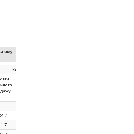
льному
Косметика
Ринок у цілому
сяги
∆,
Частка
Обсяги
∆,
ечного
%
категорії
аптечного
%
одажу
в «аптечному
продажу
кошику», %
04,7
82,3
4,0
12 745,4
67,6
11,7
21,2
4,0
15 163,3
19,0