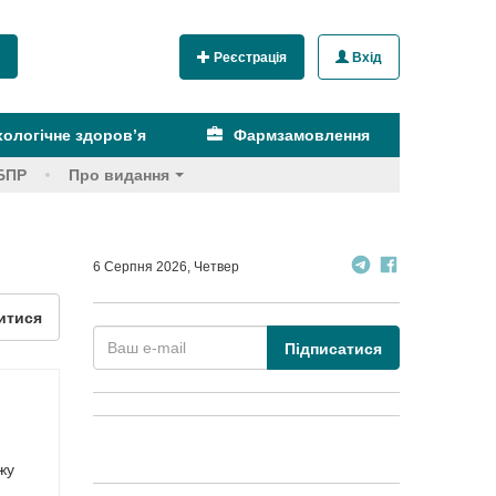
Реєстрація
Вхід
ологічне здоров’я
Фармзамовлення
БПР
Про видання
6 Серпня 2026, Четвер
итися
Підписатися
жу