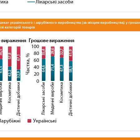
шика» українського і зарубіжного виробництва (за місцем виробництва) у грошо
зі категорій товарів