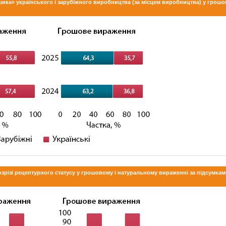
шика» українського і зарубіжного виробництва (за місцем виробництва) у грошо
розрізі рецептурного статусу у грошовому і натуральному вираженні за підсумка