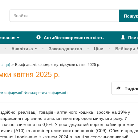
рювання
Антибіотикорезистентність
Псих
Аналітика
Законодавство
Ціни
Вебінари 
»
ісяця)
Бриф-аналіз фармринку: підсумки квітня 2025 р.
ки квітня 2025 р.
Поділ
и та фармації
,
Фармацевтика та фармація
оздрібної реалізації товарів «аптечного кошика» зросли на 19% у
вираженні порівняно з аналогічним періодом минулого року. У
езначне зниження на 0,5%. У досліджуваний період найвищі темпи
тичних (А10) та антигіпертензивних препаратів (С09). Обсяги прода
тання і порівняно із квітнем 2024 р. вищі за середньоринковий