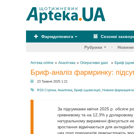
Фармдопомога
Сезонні захво
Рубрики
Новини
»
»
»
Аптека online
Аналітика
Оперативні дані
Бриф (щом
Бриф-аналіз фармринку: підсум
23 Травня 2025 1:21
RSS Стрічка
,
Аналітика
,
Бриф (щомісяця)
,
Новини фармацевтик
За підсумками квітня 2025 р. обсяги р
гривневому та на 12,3% у доларовому 
натуральному вираженні фіксується н
зростання відмічаються для антидіабе
цих груп препаратів демонструють зрос