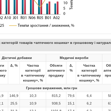
х категорій товарів «аптечного кошика» в грошовому і натура
Дієтичні добавки
Медичні вироби
ги
∆, %
Частка
Обсяги
∆,
Частка
Об
ного
категорії
аптечного
%
категорії
апт
ажу
в «аптечному
продажу
в «аптечному
пр
кошику», %
кошику», %
Грошове вираження, млн грн
,9
146,9
10,3
815,2
79,6
6,4
5
,1
25,5
10,9
938,5
15,1
6,2
6