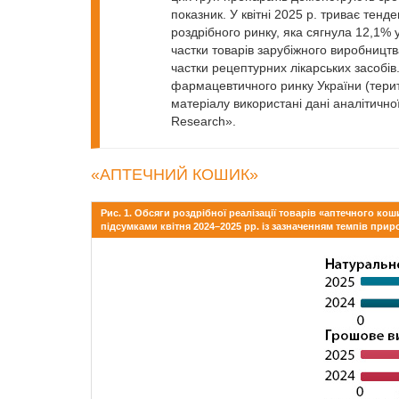
показник. У квітні 2025 р. триває тенд
роздрібного ринку, яка сягнула 12,1%
частки товарів зарубіжного виробництв
частки рецептурних лікарських засобів.
фармацевтичного ринку України (територ
матеріалу використані дані аналітичн
Research».
«АПТЕЧНИЙ КОШИК»
Рис. 1. Обсяги роздрібної реалізації товарів «аптечного к
підсумками квітня 2024–2025 рр. із зазначенням темпів при