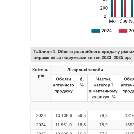
Таблиця 1. Обсяги роздрібного продажу різни
вираженні за підсумками квітня 2023–2025 рр.
Квітень,
Лікарські засоби
рік
Обсяги
∆,
Частка
Обся
аптечного
%
категорії
аптеч
продажу
в «аптечному
прод
кошику», %
2023
10 108,6
59,5
79,3
1316
2024
11 961,0
18,3
78,9
1652