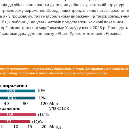
енція до збільшення частки дієтичних добавок у загальній структурі
 у гривневому вираженні. Серед інших трендів виявляється зростанн
а як у грошовому, так і натуральному вираженні, а також збільшенн
 У цій публікації до уваги читачів представлені ключові показники
ії, підконтрольної українському Уряду) у квітні 2025 р. При підгото
ої системи дослідження ринку «PharmXplorer» компанії «Proxima
ошика» у грошовому і натуральному вираженні, а також доларовому еквіваленті за
росту / спаду порівняно із аналогічним періодом попереднього року