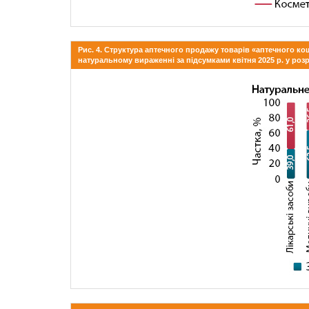
Рис. 4. Структура аптечного продажу товарів «аптечного ко
натуральному вираженні за підсумками квітня 2025 р. у розрі