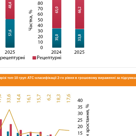
зрізі топ-10 груп АТС-класифікації 2-го рівня в грошовому вираженні за підсумк