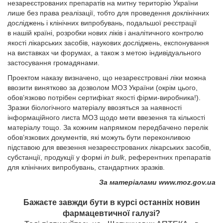
незареєстрованих препаратів на митну територію України
лише без права реалізації, тобто для проведення доклінічних
досліджень і клінічних випробувань, подальшої реєстрації
в нашій країні, розробки нових ліків і аналітичного контролю
якості лікарських засобів, наукових досліджень, експонування
на виставках чи форумах, а також з метою індивідуального
застосування громадянами.
Проектом наказу визначено, що незареєстровані ліки можна
ввозити винятково за дозволом МОЗ України (окрім цього,
обов’язково потрібен сертифікат якості фірми-виробника!).
Зразки біологічного матеріалу ввозяться за наявності
інформаційного листа МОЗ щодо мети ввезення та кількості
матеріалу тощо. За кожним напрямком передбачено перелік
обов’язкових документів, які можуть бути переконливою
підставою для ввезення незареєстрованих лікарських засобів,
субстанції, продукції у формі
in bulk
, референтних препаратів
для клінічних випробувань, стандартних зразків.
За матеріалами www.moz.gov.ua
Бажаєте завжди бути в курсі останніх новин
фармацевтичної галузі?