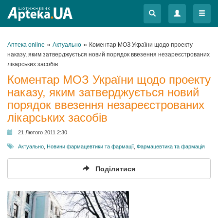
Меню
Меню
»
»
Аптека online
Актуально
Коментар МОЗ України щодо проекту
наказу, яким затверджується новий порядок ввезення незареєcтрованих
лікарських засобів
Коментар МОЗ України щодо проекту
наказу, яким затверджується новий
порядок ввезення незареєcтрованих
лікарських засобів
21 Лютого 2011 2:30
Актуально
,
Новини фармацевтики та фармації
,
Фармацевтика та фармація
Поділитися