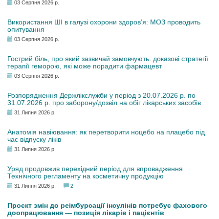
03 Серпня 2026 р.
Використання ШІ в галузі охорони здоров’я: МОЗ проводить
опитування
03 Серпня 2026 р.
Гострий біль, про який зазвичай замовчують: доказові стратегії
терапії геморою, які може порадити фармацевт
03 Серпня 2026 р.
Розпорядження Держлікслужби у період з 20.07.2026 р. по
31.07.2026 р. про заборону/дозвіл на обіг лікарських засобів
31 Липня 2026 р.
Анатомія навіювання: як перетворити ноцебо на плацебо під
час відпуску ліків
31 Липня 2026 р.
Уряд продовжив перехідний період для впровадження
Технічного регламенту на косметичну продукцію
31 Липня 2026 р.
2
Проєкт змін до реімбурсації інсулінів потребує фахового
доопрацювання — позиція лікарів і пацієнтів