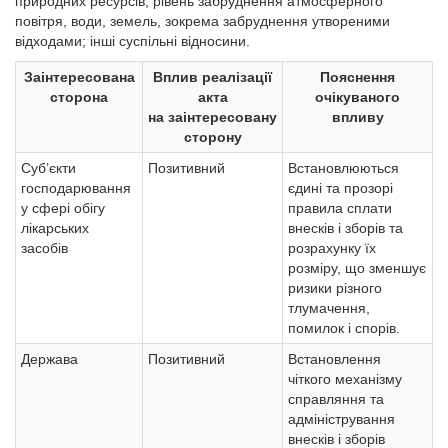
природних ресурсів, рівень забруднення атмосферного
повітря, води, земель, зокрема забруднення утвореними
відходами; інші суспільні відносини.
Заінтересована
Вплив реалізації
Пояснення
сторона
акта
очікуваного
на заінтересовану
впливу
сторону
Суб’єкти
Позитивний
Встановлюються
господарювання
єдині та прозорі
у сфері обігу
правила сплати
лікарських
внесків і зборів та
засобів
розрахунку їх
розміру, що зменшує
ризики різного
тлумачення,
помилок і спорів.
Держава
Позитивний
Встановлення
чіткого механізму
справляння та
адміністрування
внесків і зборів