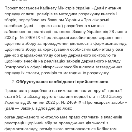
Проєкт постанови Кабінету Міністрів України «Деякі питання
порядку сплати, розмірів та методики розрахунку внесків і
зборів, передбачених Законом України «Про лікарські
засоби»» (далі — проєкт акта) розроблено з метою
забезпечення реалізації положень Закону України від 28 липня
2022 р. № 2469-IX «Про лікарські засоби» щодо справляння
щорічного збору за провадження діяльності з фармаконагляду,
щорічного збору за користування особистим кабінетом у базі
даних з фармаконагляду органу державного контролю та
щорічних внесків на реалізацію заходів державного нагляду
(контролю) у сфері лікарських засобів шляхом затвердження
порядку їх сплати, розмірів та методики їх розрахунку.
Обґрунтування необхідності прийняття акта
Проєкт акта розроблено на виконання частин другої, третьої
статті 91 та абзацу другого частини першої статті 108 Закону
України від 28 липня 2022 р. № 2469-IX «Про лікарські засоби»
(далі — Закон), відповідно до яких:
орган державного контролю має право стягувати з власників
реєстрації щорічний збір за провадження діяльності з
фармаконагляду, розмір якого встановлюється Кабінетом