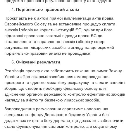
предмета правового регулювання проєкту акта відсутні.
Порівняльно-правовий аналіз
Проєкт акта не є актом прямої імплементації актів права
Європейського Союзу та не встановлює процедур сплати
внесків і зборів на користь інституцій ЄС, однак при його
підготовці враховано загальні підходи права ЄС до
встановлення та справляння внесків і зборів у сфері
регулювання лікарських засобів, з огляду на що окремий
порівняльно-правовий аналіз не проводився.
Очікувані результати
Реалізація проєкту акта забезпечить виконання вимог Закону
України «Про лікарські засоби» шляхом впровадження
прозорого та єдиного механізму розрахунку та сплати внесків і
зборів, що створить необхідну фінансову основу для
здійснення органом державного контролю ефективних заходів
нагляду за якістю та безпекою лікарських засобів.
Запровадження регулювання сприятиме наповненню
спеціального фонду Державного бюджету України без
додаткових витрат з боку держави, що дозволить забезпечити
стале функціонування системи контролю, а в соціальному