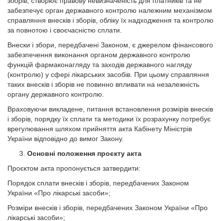
зборів, створює правову невизначеність для платників та не
забезпечує орган державного контролю належним механізмом
справляння внесків і зборів, обліку їх надходження та контролю
за повнотою і своєчасністю сплати.
Внески і збори, передбачені Законом, є джерелом фінансового
забезпечення виконання органом державного контролю
функцій фармаконагляду та заходів державного нагляду
(контролю) у сфері лікарських засобів. При цьому справляння
таких внесків і зборів не повинно впливати на незалежність
органу державного контролю.
Враховуючи викладене, питання встановлення розмірів внесків
і зборів, порядку їх сплати та методики їх розрахунку потребує
врегулювання шляхом прийняття акта Кабінету Міністрів
України відповідно до вимог Закону.
Основні положення проєкту акта
Проєктом акта пропонується затвердити:
Порядок сплати внесків і зборів, передбачених Законом
України «Про лікарські засоби»;
Розміри внесків і зборів, передбачених Законом України «Про
лікарські засоби»;