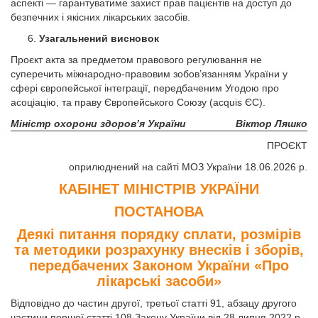
аспекті — гарантуватиме захист прав пацієнтів на доступ до
безпечних і якісних лікарських засобів.
Узагальнений висновок
Проєкт акта за предметом правового регулювання не
суперечить міжнародно-правовим зобов’язанням України у
сфері європейської інтеграції, передбаченим Угодою про
асоціацію, та праву Європейського Союзу (acquis ЄС).
Міністр охорони здоров’я України
Віктор Ляшко
ПРОЄКТ
оприлюднений на сайті МОЗ України 18.06.2026 р.
КАБІНЕТ МІНІСТРІВ УКРАЇНИ
ПОСТАНОВА
Деякі питання порядку сплати, розмірів
та методики розрахунку внесків і зборів,
передбачених Законом України «Про
лікарські засоби»
Відповідно до частин другої, третьої статті 91, абзацу другого
частини першої статті 108 Закону України від 28 липня 2022 р.