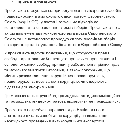
Оцінка відповідності
Проєкт акта стосується сфери регулювання лікарських засобів,
правовідносини в якій охоплюються правом Європейського
Союзу (acquis ЄС), у частині загальних підходів до
встановлення та справляння внесків і зборів. Проєкт акта не є
актом імплементації конкретного акта права Європейського
Союзу та не встановлює процедур сплати внесків чи зборів
на користь органів, установ або агентств Європейського Союзу.
У проєкті акта відсутні положення, що стосуються прав і
свобод, гарантованих Конвенцією про захист прав людини і
основоположних свобод, принципу забезпечення рівних прав
та можливостей жінок і чоловіків, а також положення, що
містять ризики вчинення корупційних правопорушень,
правопорушень, пов’язаних з корупцією, чи створюють
підстави для дискримінації.
Громадська антикорупційна, громадська антидискримінаційна
та громадська гендерно-правова експертизи не проводилися.
Проєкт акта потребує направлення до Національного
агентства з питань запобігання корупції для визначення
необхідності проведення антикорупційної експертизи.