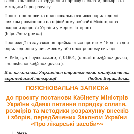
засобів шляхом затвердження порядку їх сплати, розмірів та
методики їх розрахунку.
Проєкт постанови та пояснювальна записка оприлюднені
шляхом розміщення на офіційному вебсайті Міністерства
охорони здоров’я України у мережі Інтернет
(https://moz.gov.ua).
Пропозиції та зауваження приймаються протягом 15 днів з дня
оприлюднення у письмовому або електронному вигляді:
м. Київ, вул. Грушевського, 7, 01601, (e-mail:
moz@moz.gov.ua
,
i.m.mishchenko@moz.gov.ua
).
В.о. начальника Управління стратегічного планування та
європейської інтеграції
Любов Бершадська
ПОЯСНЮВАЛЬНА ЗАПИСКА
до проєкту постанови Кабінету Міністрів
України «Деякі питання порядку сплати,
розмірів та методики розрахунку внесків
і зборів, передбачених Законом України
«Про лікарські засоби»»
Мета