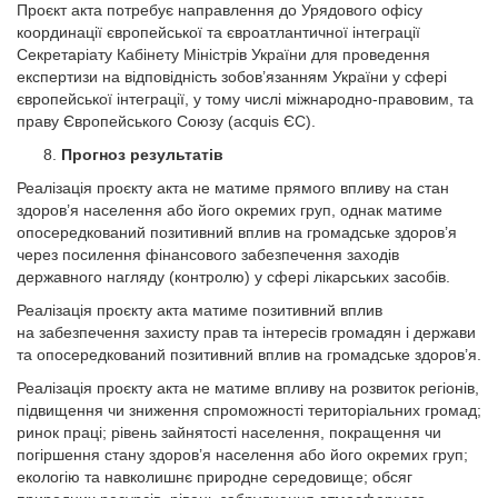
Проєкт акта потребує направлення до Урядового офісу
координації європейської та євроатлантичної інтеграції
Секретаріату Кабінету Міністрів України для проведення
експертизи на відповідність зобов’язанням України у сфері
європейської інтеграції, у тому числі міжнародно-правовим, та
праву Європейського Союзу (acquis ЄС).
Прогноз результатів
Реалізація проєкту акта не матиме прямого впливу на стан
здоров’я населення або його окремих груп, однак матиме
опосередкований позитивний вплив на громадське здоров’я
через посилення фінансового забезпечення заходів
державного нагляду (контролю) у сфері лікарських засобів.
Реалізація проєкту акта матиме позитивний вплив
на забезпечення захисту прав та інтересів громадян і держави
та опосередкований позитивний вплив на громадське здоров’я.
Реалізація проєкту акта не матиме впливу на розвиток регіонів,
підвищення чи зниження спроможності територіальних громад;
ринок праці; рівень зайнятості населення, покращення чи
погіршення стану здоров’я населення або його окремих груп;
екологію та навколишнє природне середовище; обсяг