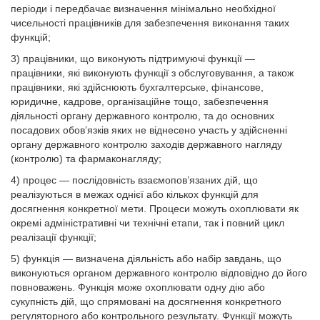
періоди і передбачає визначення мінімально необхідної
чисельності працівників для забезпечення виконання таких
функцій;
3) працівники, що виконують підтримуючі функції —
працівники, які виконують функції з обслуговування, а також
працівники, які здійснюють бухгалтерське, фінансове,
юридичне, кадрове, організаційне тощо, забезпечення
діяльності органу державного контролю, та до основних
посадових обов’язків яких не віднесено участь у здійсненні
органу державного контролю заходів державного нагляду
(контролю) та фармаконагляду;
4) процес — послідовність взаємопов’язаних дій, що
реалізуються в межах однієї або кількох функцій для
досягнення конкретної мети. Процеси можуть охоплювати як
окремі адміністративні чи технічні етапи, так і повний цикл
реалізації функції;
5) функція — визначена діяльність або набір завдань, що
виконуються органом державного контролю відповідно до його
повноважень. Функція може охоплювати одну дію або
сукупність дій, що спрямовані на досягнення конкретного
регуляторного або контрольного результату. Функції можуть