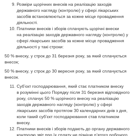
Розміри щорічних внесків на реалізацію заходів
державного нагляду (контролю) у сфері лікарських
засобів встановлюються за кожне місце провадження
діяльності.
Платники внесків і зборів сплачують щорічні внески
на реалізацію заходів державного нагляду (контролю) у
сфері лікарських засобів за кожне місце провадження
діяльності у такі строки:
50 % внеску, у строк до 31 березня року, за який сплачується
внесок;
50 % внеску, у строк до 30 вересня року, за який сплачується
внесок.
Суб’єкт господарювання, який стає платником внеску
в розумінні цього Порядку після 31 березня відповідного
року, сплачує 50 % щорічного внеску на реалізацію
заходів державного нагляду (контролю) у сфері
лікарських засобів протягом 30 календарних днів з дня,
коли такий суб’єкт господарювання став платником
внеску.
Платники внесків і зборів подають до органу державного
контролю звіт про їх сплату не пізніше п’ятого робочого