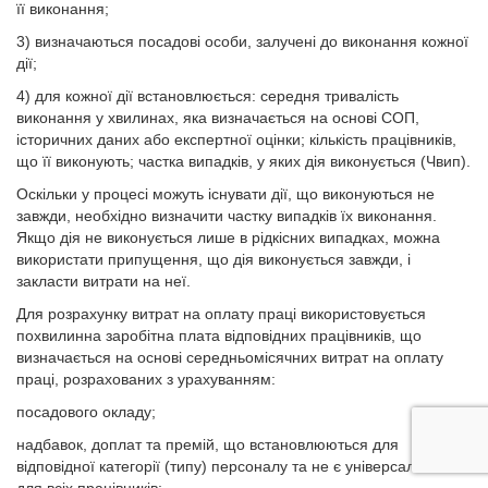
її виконання;
3) визначаються посадові особи, залучені до виконання кожної
дії;
4) для кожної дії встановлюється: середня тривалість
виконання у хвилинах, яка визначається на основі СОП,
історичних даних або експертної оцінки; кількість працівників,
що її виконують; частка випадків, у яких дія виконується (Чвип).
Оскільки у процесі можуть існувати дії, що виконуються не
завжди, необхідно визначити частку випадків їх виконання.
Якщо дія не виконується лише в рідкісних випадках, можна
використати припущення, що дія виконується завжди, і
закласти витрати на неї.
Для розрахунку витрат на оплату праці використовується
похвилинна заробітна плата відповідних працівників, що
визначається на основі середньомісячних витрат на оплату
праці, розрахованих з урахуванням:
посадового окладу;
надбавок, доплат та премій, що встановлюються для
відповідної категорії (типу) персоналу та не є універсальними