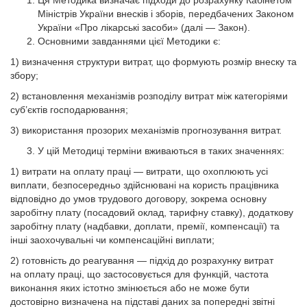
Ця Методика визначає підходи до розрахунку Кабінетом
Міністрів України внесків і зборів, передбачених Законом
України «Про лікарські засоби» (далі — Закон).
Основними завданнями цієї Методики є:
1) визначення структури витрат, що формують розмір внеску та
збору;
2) встановлення механізмів розподілу витрат між категоріями
суб’єктів господарювання;
3) використання прозорих механізмів прогнозування витрат.
У цій Методиці терміни вживаються в таких значеннях:
1) витрати на оплату праці — витрати, що охоплюють усі
виплати, безпосередньо здійснювані на користь працівника
відповідно до умов трудового договору, зокрема основну
заробітну плату (посадовий оклад, тарифну ставку), додаткову
заробітну плату (надбавки, доплати, премії, компенсації) та
інші заохочувальні чи компенсаційні виплати;
2) готовність до реагування — підхід до розрахунку витрат
на оплату праці, що застосовується для функцій, частота
виконання яких істотно змінюється або не може бути
достовірно визначена на підставі даних за попередні звітні