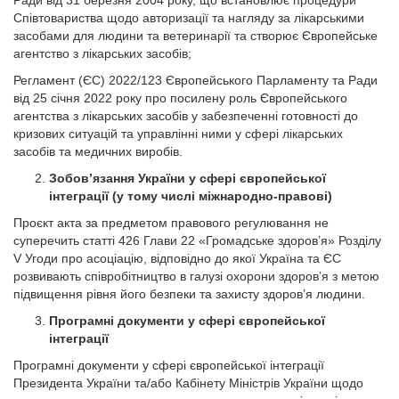
Ради від 31 березня 2004 року, що встановлює процедури
Співтовариства щодо авторизації та нагляду за лікарськими
засобами для людини та ветеринарії та створює Європейське
агентство з лікарських засобів;
Регламент (ЄС) 2022/123 Європейського Парламенту та Ради
від 25 січня 2022 року про посилену роль Європейського
агентства з лікарських засобів у забезпеченні готовності до
кризових ситуацій та управлінні ними у сфері лікарських
засобів та медичних виробів.
Зобов’язання України у сфері європейської
інтеграції (у тому числі міжнародно-правові)
Проєкт акта за предметом правового регулювання не
суперечить статті 426 Глави 22 «Громадське здоров’я» Розділу
V Угоди про асоціацію, відповідно до якої Україна та ЄС
розвивають співробітництво в галузі охорони здоров’я з метою
підвищення рівня його безпеки та захисту здоров’я людини.
Програмні документи у сфері європейської
інтеграції
Програмні документи у сфері європейської інтеграції
Президента України та/або Кабінету Міністрів України щодо