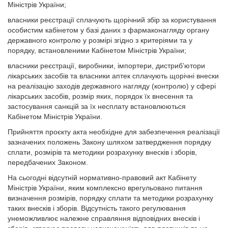
Міністрів України;
власники реєстрації сплачують щорічний збір за користування
особистим кабінетом у базі даних з фармаконагляду органу
державного контролю у розмірі згідно з критеріями та у
порядку, встановленими Кабінетом Міністрів України;
власники реєстрації, виробники, імпортери, дистриб’ютори
лікарських засобів та власники аптек сплачують щорічні внески
на реалізацію заходів державного нагляду (контролю) у сфері
лікарських засобів, розмір яких, порядок їх внесення та
застосування санкцій за їх несплату встановлюються
Кабінетом Міністрів України.
Прийняття проєкту акта необхідне для забезпечення реалізації
зазначених положень Закону шляхом затвердження порядку
сплати, розмірів та методики розрахунку внесків і зборів,
передбачених Законом.
На сьогодні відсутній нормативно-правовий акт Кабінету
Міністрів України, яким комплексно врегульовано питання
визначення розмірів, порядку сплати та методики розрахунку
таких внесків і зборів. Відсутність такого регулювання
унеможливлює належне справляння відповідних внесків і