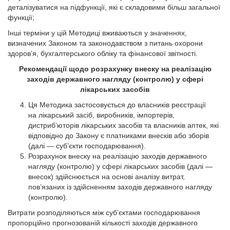
деталізуватися на підфункції, які є складовими більш загальної
функції;
Інші терміни у цій Методиці вживаються у значеннях,
визначених Законом та законодавством з питань охорони
здоров’я, бухгалтерського обліку та фінансової звітності.
Рекомендації щодо розрахунку внеску на реалізацію
заходів державного нагляду (контролю) у сфері
лікарських засобів
Ця Методика застосовується до власників реєстрації
на лікарський засіб, виробників, імпортерів,
дистриб’юторів лікарських засобів та власників аптек, які
відповідно до Закону є платниками внесків або зборів
(далі — суб’єкти господарювання).
Розрахунок внеску на реалізацію заходів державного
нагляду (контролю) у сфері лікарських засобів (далі —
внесок) здійснюється на основі аналізу витрат,
пов’язаних із здійсненням заходів державного нагляду
(контролю).
Витрати розподіляються між суб’єктами господарювання
пропорційно прогнозованій кількості заходів державного